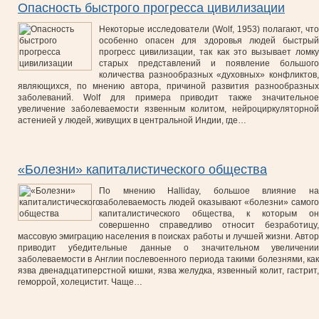
Опасность быстрого прогресса цивилизации
Некоторые исследователи (Wolf, 1953) полагают, что
особенно опасен для здоровья людей быстрый
прогресс цивилизации, так как это вызывает ломку
старых представлений и появление большого
количества разнообразных «духовных» конфликтов,
являющихся, по мнению автора, причиной развития разнообразных
заболеваний. Wolf для примера приводит также значительное
увеличение заболеваемости язвенным колитом, нейроциркуляторной
астенией у людей, живущих в центральной Индии, где…
«Болезни» капиталистического общества
По мнению Halliday, большое влияние на
заболеваемость людей оказывают «болезни» самого
капиталистического общества, к которым он
совершенно справедливо относит безработицу,
массовую эмиграцию населения в поисках работы и лучшей жизни. Автор
приводит убедительные данные о значительном увеличении
заболеваемости в Англии послевоенного периода такими болезнями, как
язва двенадцатиперстной кишки, язва желудка, язвенный колит, гастрит,
геморрой, холецистит. Чаще…