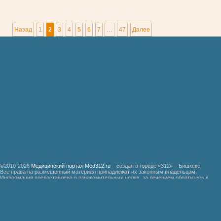
Назад
1
2
3
4
5
6
7
…
47
Далее
©2010-2026
Медицинский портал Med312.ru
– создан в городе «312» – Бишкеке.
Все права на размещенный материал принадлежат их законным владельцам.
Информация предоставлена в ознакомительных целях, за лечением обратитесь к
специалистам.
Мед312.ру
Организация медицинской помощи больным ревматизмом
Бронхиальная астма
Болезнь Дауна