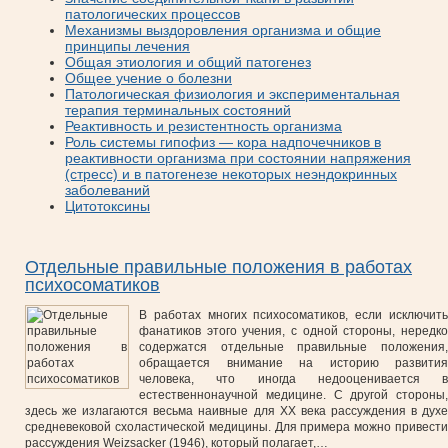
патологических процессов
Механизмы выздоровления организма и общие
принципы лечения
Общая этиология и общий патогенез
Общее учение о болезни
Патологическая физиология и экспериментальная
терапия терминальных состояний
Реактивность и резистентность организма
Роль системы гипофиз — кора надпочечников в
реактивности организма при состоянии напряжения
(стресс) и в патогенезе некоторых неэндокринных
заболеваний
Цитотоксины
Отдельные правильные положения в работах
психосоматиков
В работах многих психосоматиков, если исключить
фанатиков этого учения, с одной стороны, нередко
содержатся отдельные правильные положения,
обращается внимание на историю развития
человека, что иногда недооценивается в
естественнонаучной медицине. С другой стороны,
здесь же излагаются весьма наивные для XX века рассуждения в духе
средневековой схоластической медицины. Для примера можно привести
рассуждения Weizsacker (1946), который полагает,…