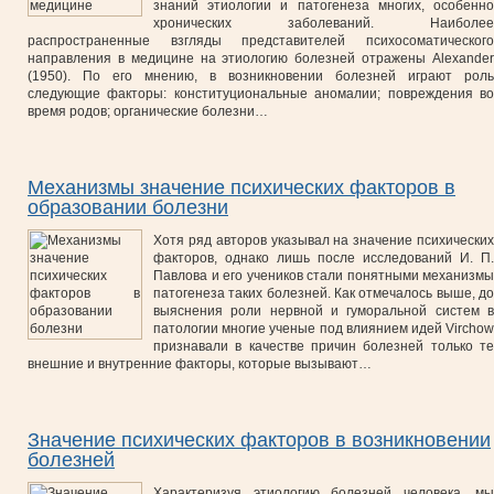
знаний этиологии и патогенеза многих, особенно
хронических заболеваний. Наиболее
распространенные взгляды представителей психосоматического
направления в медицине на этиологию болезней отражены Alexander
(1950). По его мнению, в возникновении болезней играют роль
следующие факторы: конституциональные аномалии; повреждения во
время родов; органические болезни…
Механизмы значение психических факторов в
образовании болезни
Хотя ряд авторов указывал на значение психических
факторов, однако лишь после исследований И. П.
Павлова и его учеников стали понятными механизмы
патогенеза таких болезней. Как отмечалось выше, до
выяснения роли нервной и гуморальной систем в
патологии многие ученые под влиянием идей Virchow
признавали в качестве причин болезней только те
внешние и внутренние факторы, которые вызывают…
Значение психических факторов в возникновении
болезней
Характеризуя этиологию болезней человека, мы