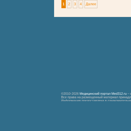
1
2
3
4
Далее
©2010-2026
Медицинский портал Med312.ru
– 
Все права на размещенный материал принадл
Информация предоставлена в ознакомительны
специалистам.
Мед312.ру
Организация медицинской помощи больным ревматизмом
Бронхиальная астма
Болезнь Дауна
Акушерство