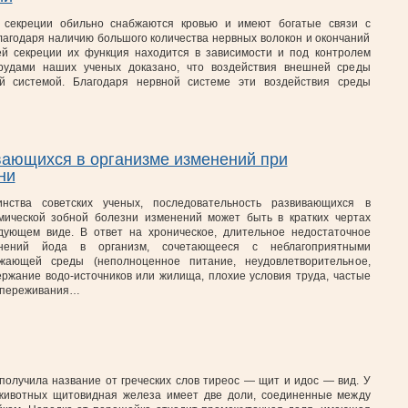
 секреции обильно снабжаются кровью и имеют богатые связи с
лагодаря наличию большого количества нервных волокон и окончаний
ей секреции их функция находится в зависимости и под контролем
рудами наших ученых доказано, что воздействия внешней среды
й системой. Благодаря нервной системе эти воздействия среды
вающихся в организме изменений при
ни
ства советских ученых, последовательность развивающихся в
мической зобной болезни изменений может быть в кратких чертах
дующем виде. В ответ на хроническое, длительное недостаточное
инений йода в организм, сочетающееся с неблагоприятными
ужающей среды (неполноценное питание, неудовлетворительное,
ржание водо-источников или жилища, плохие условия труда, частые
, переживания…
олучила название от греческих слов тиреос — щит и идос — вид. У
животных щитовидная железа имеет две доли, соединенные между