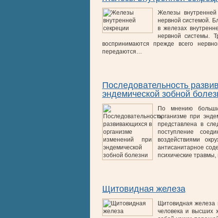
Железы внутренней
нервной системой. Б
в железах внутренн
нервной системы. Т
воспринимаются прежде всего нервно
передаются…
Последовательность разви
эндемической зобной болез
По мнению большин
организме при энде
представлена в сле
поступление соед
воздействиями окр
антисанитарное соде
психические травмы
Щитовидная железа
Щитовидная железа п
человека и высших 