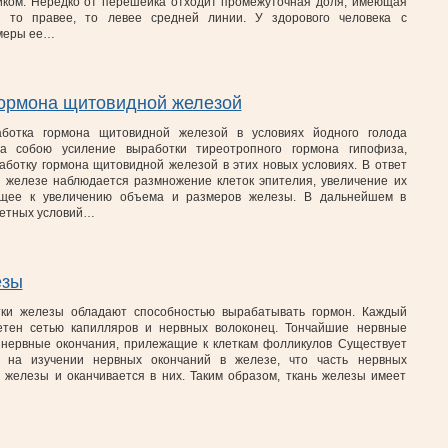
йком. Нередко от перешейка отходит промежуточная доля, имеющая
 то правее, то левее средней линии. У здорового человека с
меры ее…
гормона щитовидной железой
аботка гормона щитовидной железой в условиях йодного голода
за собою усиление выработки тиреотропного гормона гипофиза,
ботку гормона щитовидной железой в этих новых условиях. В ответ
й железе наблюдается размножение клеток эпителия, увеличение их
дящее к увеличению объема и размеров железы. В дальнейшем в
ретных условий…
езы
ки железы обладают способностью вырабатывать гормон. Каждый
етен сетью капилляров и нервных волоконец. Тончайшие нервные
 нервные окончания, прилежащие к клеткам фолликулов Существует
е на изучении нервных окончаний в железе, что часть нервных
я железы и оканчивается в них. Таким образом, ткань железы имеет