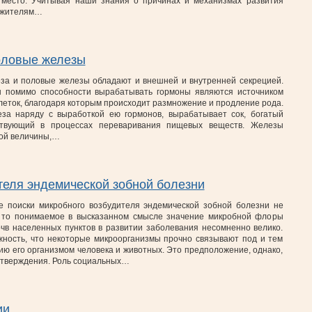
место. Учитывая наши знания о причинах и механизмах развития
ь жителям…
оловые железы
за и половые железы обладают и внешней и внутренней секрецией.
ы помимо способности вырабатывать гормоны являются источником
леток, благодаря которым происходит размножение и продление рода.
за наряду с выработкой ею гормонов, вырабатывает сок, богатый
твующий в процессах переваривания пищевых веществ. Железы
ой величины,…
теля эндемической зобной болезни
е поиски микробного возбудителя эндемической зобной болезни не
, то понимаемое в высказанном смысле значение микробной флоры
очв населенных пунктов в развитии заболевания несомненно велико.
жность, что некоторые микроорганизмы прочно связывают под и тем
ию его организмом человека и животных. Это предположение, однако,
дтверждения. Роль социальных…
ии