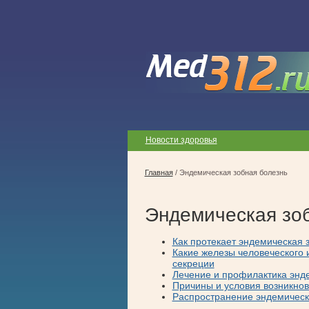
Новости здоровья
Главная
/
Эндемическая зобная болезнь
Эндемическая зо
Как протекает эндемическая 
Какие железы человеческого 
секреции
Лечение и профилактика энд
Причины и условия возникнов
Распространение эндемическ