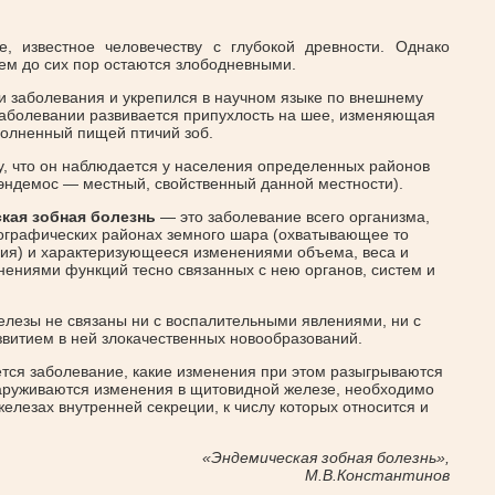
, известное человечеству с глубокой древности. Однако
ем до сих пор остаются злободневными.
и заболевания и укрепился в научном языке по внешнему
 заболевании развивается припухлость на шее, изменяющая
олненный пищей птичий зоб.
, что он наблюдается у населения определенных районов
 эндемос — местный, свойственный данной местности).
ская зобная болезнь
— это заболевание всего организма,
ографических районах земного шара (охватывающее то
ия) и характеризующееся изменениями объема, веса и
ениями функций тесно связанных с нею органов, систем и
лезы не связаны ни с воспалительными явлениями, ни с
азвитием в ней злокачественных новообразований.
ается заболевание, какие изменения при этом разыгрываются
наруживаются изменения в щитовидной железе, необходимо
железах внутренней секреции, к числу которых относится и
«Эндемическая зобная болезнь»,
М.В.Константинов