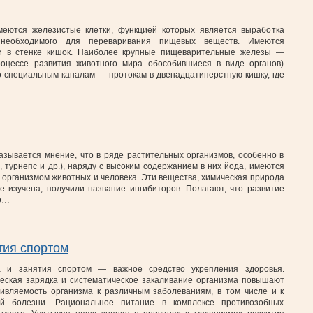
меются железистые клетки, функцией которых является выработка
 необходимого для переваривания пищевых веществ. Имеются
и в стенке кишок. Наиболее крупные пищеварительные железы —
оцессе развития животного мира обособившиеся в виде органов)
 специальным каналам — протокам в двенадцатиперстную кишку, где
азывается мнение, что в ряде растительных организмов, особенно в
, турнепс и др.), наряду с высоким содержанием в них йода, имеются
 организмом животных и человека. Эти вещества, химическая природа
е изучена, получили название ингибиторов. Полагают, что развитие
но…
тия спортом
ра и занятия спортом — важное средство укрепления здоровья.
ческая зарядка и систематическое закаливание организма повышают
тивляемость организма к различным заболеваниям, в том числе и к
ой болезни. Рациональное питание в комплексе противозобных