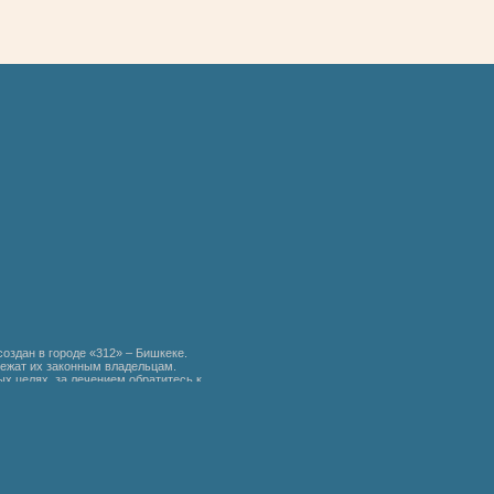
создан в городе «312» – Бишкеке.
ежат их законным владельцам.
х целях, за лечением обратитесь к