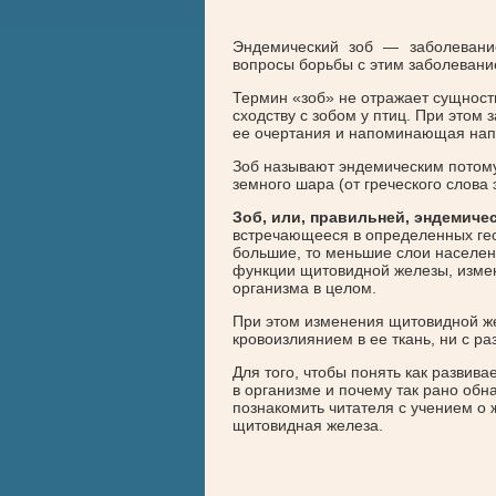
Эндемический зоб — заболевание
вопросы борьбы с этим заболевани
Термин «зоб» не отражает сущност
сходству с зобом у птиц. При этом
ее очертания и напоминающая нап
Зоб называют эндемическим потому
земного шара (от греческого слова
Зоб, или, правильней, эндемиче
встречающееся в определенных ге
большие, то меньшие слои населен
функции щитовидной железы, измен
организма в целом.
При этом изменения щитовидной же
кровоизлиянием в ее ткань, ни с р
Для того, чтобы понять как развив
в организме и почему так рано об
познакомить читателя с учением о 
щитовидная железа.