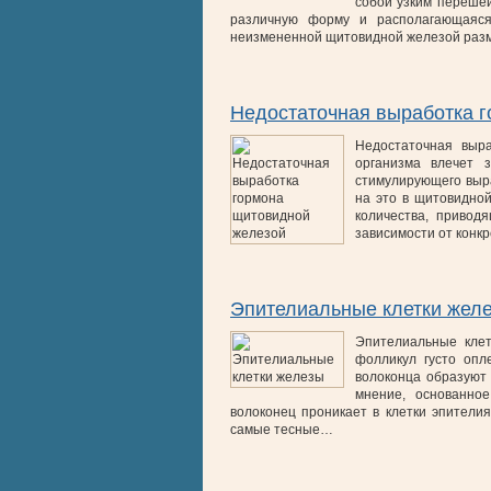
собой узким переше
различную форму и располагающаяся
неизмененной щитовидной железой раз
Недостаточная выработка 
Недостаточная выр
организма влечет 
стимулирующего выра
на это в щитовидно
количества, приво
зависимости от конк
Эпителиальные клетки жел
Эпителиальные клет
фолликул густо опл
волоконца образуют
мнение, основанно
волоконец проникает в клетки эпители
самые тесные…