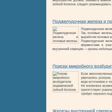
мероприятий должно занимать важное 
зобной болезни, следует рекомендоват
Поджелудочная железа и п
Поджелудочная желе
Так, половые желез
выработки половых к
Поджелудочная желе
ферментами и учас
внутренней секреции — органы небольш
Поиски микробного возбуди
Если многочисленны
увенчались успехом
водо-источников и п
Не исключена возмо
препятствуют усвоен
требует научного по
Железы внутренней секрец