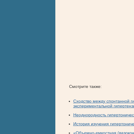
Смотрите также:
Сходство между спонтанной г
экспериментальной гипертенз
Неоднородность гипертоничес
История изучения гипертонич
«Объемно-емкостная (вазокон