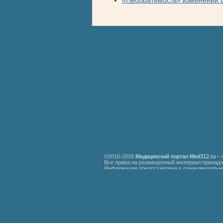
«Необратимость» изменений 
©2010-2026
Медицинский портал Med312.ru
– 
Все права на размещенный материал принадл
Информация предоставлена в ознакомительны
специалистам.
Мед312.ру
Организация медицинской помощи больным ревматизмом
Бронхиальная астма
Болезнь Дауна
Акушерство
Руководство по медицинской психологии