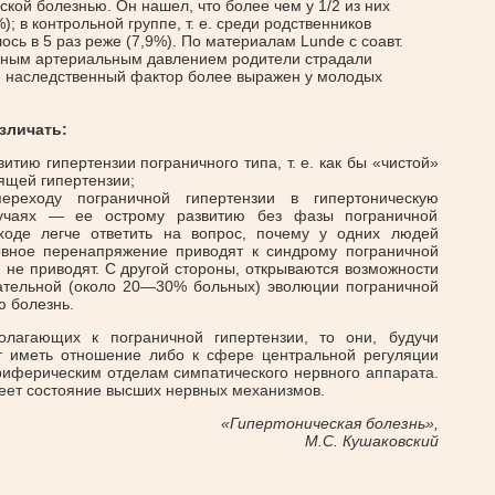
кой болезнью. Он нашел, что более чем у 1/2 из них
); в контрольной группе, т. е. среди родственников
сь в 5 раз реже (7,9%). По материалам Lunde с соавт.
енным артериальным давлением родители страдали
, наследственный фактор более выражен у молодых
зличать:
итию гипертензии пограничного типа, т. е. как бы «чистой»
ящей гипертензии;
ереходу пограничной гипертензии в гипертоническую
лучаях — ее острому развитию без фазы пограничной
ходе легче ответить на вопрос, почему у одних людей
вное перенапряжение приводят к синдрому пограничной
й не приводят. С другой стороны, открываются возможности
ательной (около 20—30% больных) эволюции пограничной
ю болезнь.
олагающих к пограничной гипертензии, то они, будучи
ут иметь отношение либо к сфере центральной регуляции
риферическим отделам симпатического нервного аппарата.
еет состояние высших нервных механизмов.
«Гипертоническая болезнь»,
М.С. Кушаковский