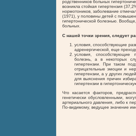
родственников больных гипертоничес
возникла стойкая гипертензия (37,2%
нормотоников, заболевание отмечало
(1971), у половины детей с повыш
гипертонической болезнью. Вообще
больных.
С нашей точки зрения, следует ра
условия, способствующие разв
адренергической, еще преход
условия, способствующие п
болезнь, а в некоторых с
гипертензии. При таком под
отрицательные эмоции и нер
гипертензии, а у других люде
для выяснения причин избир
гипертензии в гипертоническу
Что касается факторов, предрасп
генетически обусловленными, мог
артериального давления, либо к пе
По-видимому, ведущее значение им