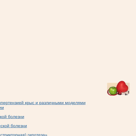
ипертензией крыс и различными моделями
ии
кой болезни
еской болезни
стрикторная) гипотеза»