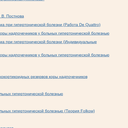
 В. Постнова
а при гипертонической болезни (Работа De Quattro)
оры надпочечников у больных гипертонической болезнью
ма при гипертонической болезни (Индивидуальные
оры надпочечников у больных гипертонической болезнью
окортикоидных резервов коры надпочечников
льных гипертонической болезнью
льных гипертонической болезнью (Теория Folkow)