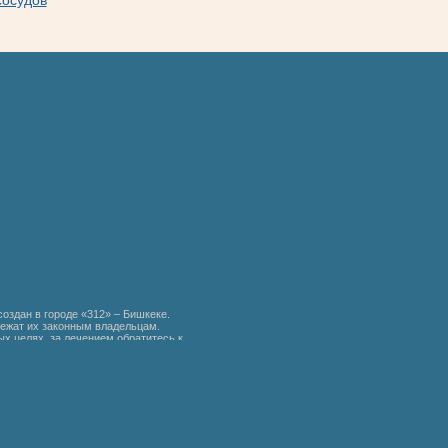
сосудов
создан в городе «312» – Бишкеке.
ежат их законным владельцам.
х целях, за лечением обратитесь к