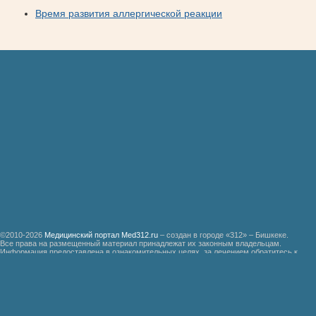
Время развития аллергической реакции
©2010-2026
Медицинский портал Med312.ru
– создан в городе «312» – Бишкеке.
Все права на размещенный материал принадлежат их законным владельцам.
Информация предоставлена в ознакомительных целях, за лечением обратитесь к
специалистам.
Мед312.ру
Организация медицинской помощи больным ревматизмом
Бронхиальная астма
Болезнь Дауна