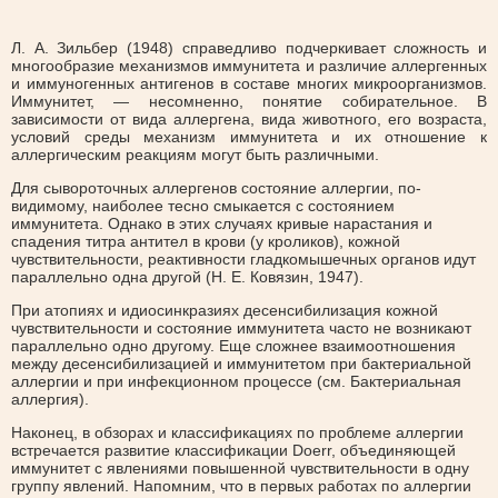
Л. А. Зильбер (1948) справедливо подчеркивает сложность и
многообразие механизмов иммунитета и различие аллергенных
и иммуногенных антигенов в составе многих микроорганизмов.
Иммунитет, — несомненно, понятие собирательное. В
зависимости от вида аллергена, вида животного, его возраста,
условий среды механизм иммунитета и их отношение к
аллергическим реакциям могут быть различными.
Для сывороточных аллергенов состояние аллергии, по-
видимому, наиболее тесно смыкается с состоянием
иммунитета. Однако в этих случаях кривые нарастания и
спадения титра антител в крови (у кроликов), кожной
чувствительности, реактивности гладкомышечных органов идут
параллельно одна другой (Н. Е. Ковязин, 1947).
При атопиях и идиосинкразиях десенсибилизация кожной
чувствительности и состояние иммунитета часто не возникают
параллельно одно другому. Еще сложнее взаимоотношения
между десенсибилизацией и иммунитетом при бактериальной
аллергии и при инфекционном процессе (см. Бактериальная
аллергия).
Наконец, в обзорах и классификациях по проблеме аллергии
встречается развитие классификации Doerr, объединяющей
иммунитет с явлениями повышенной чувствительности в одну
группу явлений. Напомним, что в первых работах по аллергии