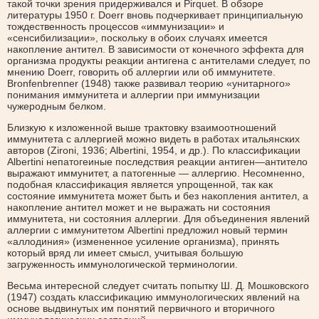
такой точки зрения придерживался и Pirquet. В обзоре
литературы 1950 г. Doerr вновь подчеркивает принципиальную
тождественность процессов «иммунизации» и
«сенсибилизации», поскольку в обоих случаях имеется
накопление антител. В зависимости от конечного эффекта для
организма продукты реакции антигена с антителами следует, по
мнению Doerr, говорить об аллергии или об иммунитете.
Bronfenbrenner (1948) также развивал теорию «унитарного»
понимания иммунитета и аллергии при иммунизации
чужеродным белком.
Близкую к изложенной выше трактовку взаимоотношений
иммунитета с аллергией можно видеть в работах итальянских
авторов (Zironi, 1936; Albertini, 1954, и др.). По классификации
Albertini непатогеиные последствия реакции антиген—антитело
выражают иммунитет, а патогенные — аллергию. Несомненно,
подобная классификация является упрощенной, так как
состояние иммунитета может быть и без накопления антител, а
накопление антител может и не выражать ни состояния
иммунитета, ни состояния аллергии. Для объединения явлений
аллергии с иммунитетом Albertini предложил новый термин
«аллодиния» (измененное усиление организма), принять
который вряд ли имеет смысл, учитывая большую
загруженность иммунологической терминологии.
Весьма интересной следует считать попытку Ш. Д. Мошковского
(1947) создать классификацию иммунологических явлений на
основе выдвинутых им понятий первичного и вторичного