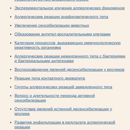
Экспериментальное изучение аллергических феноменов
Аллергические реакции анафилактического типа
Увеличение сенсибилизации животных
Образование антител воспалительными клетками
Категории процессов, выражающих иммунологическую
реактивность организма
Аллергические реакции немедленного типа с бактериями
и бактериальными антигенами
Воспроизведение явлений десенсибилизации у кроликов
Реакции типа контактного дерматита
Группы аллергических реакций замедленного типа
Вопрос о длительности периода активной
сенсибилизации
Отсутствие явлений истинной десенсибилизации у
кролика
Развитие инфильтрации в результате аллергической
реакции