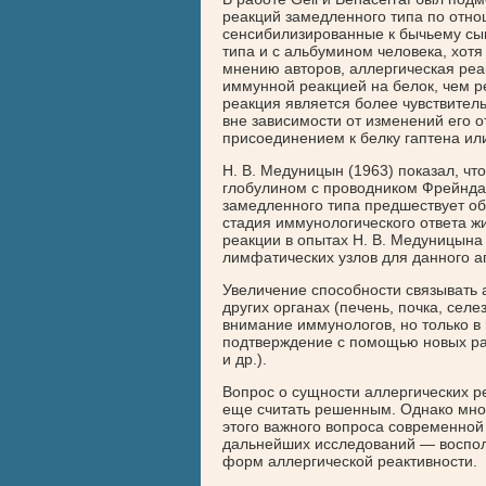
реакций замедленного типа по отно
сенсибилизированные к бычьему сы
типа и с альбумином человека, хотя 
мнению авторов, аллергическая ре
иммунной реакцией на белок, чем р
реакция является более чувствитель
вне зависимости от изменений его 
присоединением к белку гаптена или
Н. В. Медуницын (1963) показал, ч
глобулином с проводником Фрейнда 
замедленного типа предшествует об
стадия иммунологического ответа ж
реакции в опытах Н. В. Медуницын
лимфатических узлов для данного аг
Увеличение способности связывать 
других органах (печень, почка, селе
внимание иммунологов, но только в
подтверждение с помощью новых разн
и др.).
Вопрос о сущности аллергических р
еще считать решенным. Однако мно
этого важного вопроса современной
дальнейших исследований — воспол
форм аллергической реактивности.