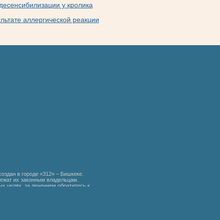
десенсибилизации у кролика
льтате аллергической реакции
создан в городе «312» – Бишкеке.
ежат их законным владельцам.
х целях, за лечением обратитесь к