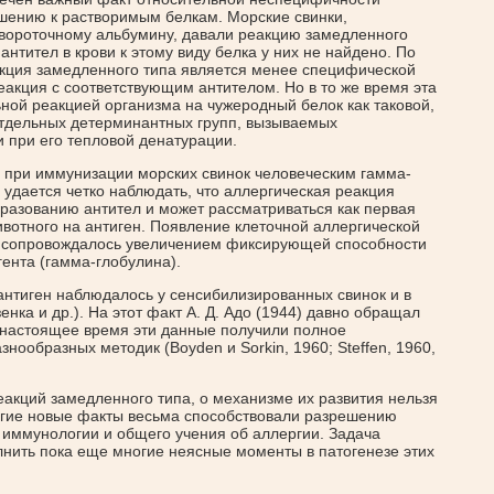
шению к растворимым белкам. Морские свинки,
вороточному альбумину, давали реакцию замедленного
антител в крови к этому виду белка у них не найдено. По
акция замедленного типа является менее специфической
еакция с соответствующим антителом. Но в то же время эта
ной реакцией организма на чужеродный белок как таковой,
отдельных детерминантных групп, вызываемых
 при его тепловой денатурации.
то при иммунизации морских свинок человеческим гамма-
удается четко наблюдать, что аллергическая реакция
разованию антител и может рассматриваться как первая
ивотного на антиген. Появление клеточной аллергической
а сопровождалось увеличением фиксирующей способности
ента (гамма-глобулина).
антиген наблюдалось у сенсибилизированных свинок и в
зенка и др.). На этот факт А. Д. Адо (1944) давно обращал
 настоящее время эти данные получили полное
ообразных методик (Boyden и Sorkin, 1960; Steffen, 1960,
еакций замедленного типа, о механизме их развития нельзя
гие новые факты весьма способствовали разрешению
 иммунологии и общего учения об аллергии. Задача
нить пока еще многие неясные моменты в патогенезе этих