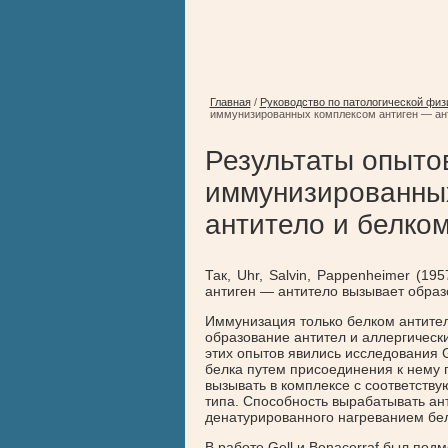
Главная
/
Руководство по патологической физ
иммунизированных комплексом антиген — ант
Результаты опыто
иммунизированных
антитело и белко
Так, Uhr, Salvin, Pappenheimer (1
антиген — антитело вызывает образ
Иммунизация только белком антител
образование антител и аллергическ
этих опытов явились исследования Ge
белка путем присоединения к нему 
вызывать в комплексе с соответст
типа. Способность вырабатывать ан
денатурированного нагреванием бел
В работе Gell и Benacerraf был по