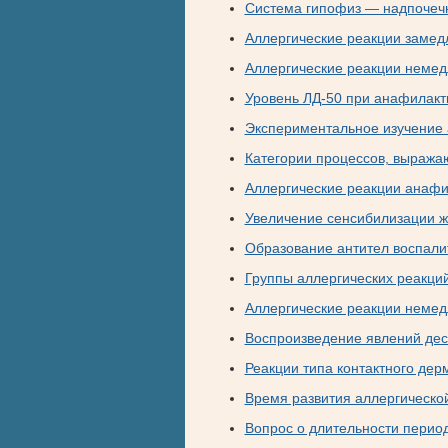
Система гипофиз — надпочечн
Аллергические реакции замед
Аллергические реакции немед
Уровень ЛД-50 при анафилакт
Экспериментальное изучение
Категории процессов, выража
Аллергические реакции анафи
Увеличение сенсибилизации 
Образование антител воспали
Группы аллергических реакци
Аллергические реакции немед
Воспроизведение явлений дес
Реакции типа контактного дер
Время развития аллергическо
Вопрос о длительности перио