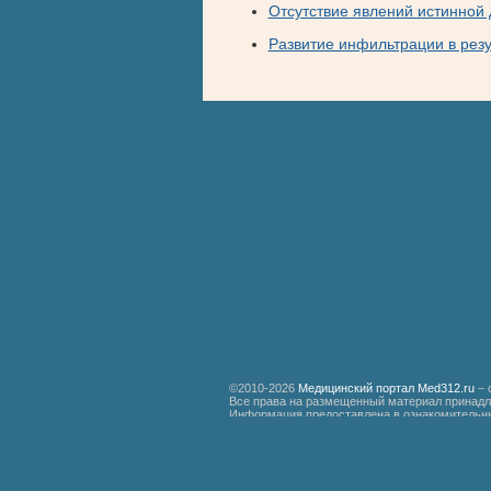
Отсутствие явлений истинной 
Развитие инфильтрации в резу
©2010-2026
Медицинский портал Med312.ru
– 
Все права на размещенный материал принадл
Информация предоставлена в ознакомительны
специалистам.
Мед312.ру
Организация медицинской помощи больным ревматизмом
Бронхиальная астма