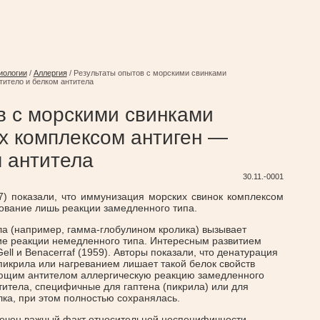
иологии
/
Аллергия
/
Результаты опытов с морскими свинками
итело и белком антитела
в с морскими свинками
 комплексом антиген —
м антитела
30.11.-0001
957) показали, что иммунизация морских свинок комплексом
ование лишь реакции замедленного типа.
а (например, гамма-глобулином кролика) вызывает
ие реакции немедленного типа. Интересным развитием
ll и Benacerraf (1959). Авторы показали, что денатурация
пикрила или нагреванием лишает такой белок свойств
вующим антителом аллергическую реакцию замедленного
титела, специфичные для гаптена (пикрила) или для
ка, при этом полностью сохранялась.
дмечен важный факт относительной неспецифичности