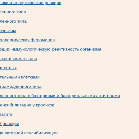
ики и аллергические реакции
ленного типа
ленного типа
ическом
 аллергических феноменов
ющих иммунологическую реактивность организма
лактического типа
животных
тельными клетками
й замедленного типа
ленного типа с бактериями и бактериальными антигенами
енсибилизации у кроликов
матита
й реакции
да активной сенсибилизации