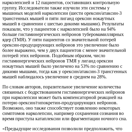
нарколепсией и 12 пациентов, составивших контрольную
группу. Исследователи также изучили эти системы у
мышиных моделей нарколепсии (шести орексин/атаксин-3
трансгенных мышей и пяти лиганд орексин нокаутных
мышей в сравнении с шестью дикими мышами). Результаты
показали, что у пациентов с нарколепсией было на 94%
больше гистаминергических нейронов туберомамиллярных
ядер (ТМЯ). У пяти пациентов со значительной потерей
орексин-продуцирующих нейронов это увеличение было
более выражено, чем у двух пациентов с менее значительной
потерей этих нейронов. Подобным образом, число
гистаминергических нейронов ТМЯ у лиганд орексин
нокаутных мышей было увеличено на 53% по сравнению с
дикими мышами, тогда как у орексин/атаксин-3 трансгенных
мышей наблюдалось увеличение в среднем на 28%.
По словам авторов, поразительное увеличение количества
связанных с бодрствованием гистаминергических нейронов
при нарколепсии может быть компенсаторной реакцией на
потерю орексин/гипокретин-продуцирующих нейронов.
Возможно, оно также способствует появлению некоторых
симптомов нарколепсии, например сохранения сознания во
время приступа катаплексии или фрагментации ночного сна.
«Предыдущие исследования позволили предположить, что