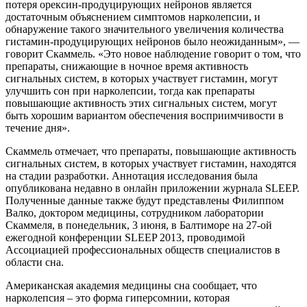
потеря орексин-продуцирующих нейронов является
достаточным объяснением симптомов нарколепсии, и
обнаружение такого значительного увеличения количества
гистамин-продуцирующих нейронов было неожиданным», —
говорит Скаммель. «Это новое наблюдение говорит о том, что
препараты, снижающие в ночное время активность
сигнальных систем, в которых участвует гистамин, могут
улучшить сон при нарколепсии, тогда как препараты
повышающие активность этих сигнальных систем, могут
быть хорошим вариантом обеспечения восприимчивости в
течение дня».
Скаммель отмечает, что препараты, повышающие активность
сигнальных систем, в которых участвует гистамин, находятся
на стадии разработки. Аннотация исследования была
опубликована недавно в онлайн приложении журнала SLEEP.
Полученные данные также будут представлены Филиппом
Валко, доктором медицины, сотрудником лаборатории
Скаммеля, в понедельник, 3 июня, в Балтиморе на 27-ой
ежегодной конференции SLEEP 2013, проводимой
Ассоциацией профессиональных обществ специалистов в
области сна.
Американская академия медицины сна сообщает, что
нарколепсия – это форма гиперсомнии, которая