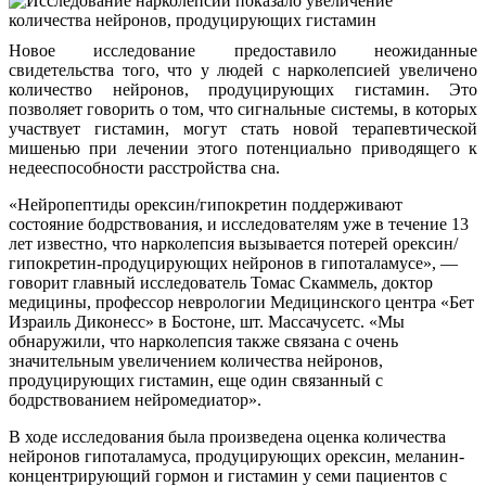
Новое исследование предоставило неожиданные
свидетельства того, что у людей с нарколепсией увеличено
количество нейронов, продуцирующих гистамин. Это
позволяет говорить о том, что сигнальные системы, в которых
участвует гистамин, могут стать новой терапевтической
мишенью при лечении этого потенциально приводящего к
недееспособности расстройства сна.
«Нейропептиды орексин/гипокретин поддерживают
состояние бодрствования, и исследователям уже в течение 13
лет известно, что нарколепсия вызывается потерей орексин/
гипокретин-продуцирующих нейронов в гипоталамусе», —
говорит главный исследователь Томас Скаммель, доктор
медицины, профессор неврологии Медицинского центра «Бет
Израиль Диконесс» в Бостоне, шт. Массачусетс. «Мы
обнаружили, что нарколепсия также связана с очень
значительным увеличением количества нейронов,
продуцирующих гистамин, еще один связанный с
бодрствованием нейромедиатор».
В ходе исследования была произведена оценка количества
нейронов гипоталамуса, продуцирующих орексин, меланин-
концентрирующий гормон и гистамин у семи пациентов с