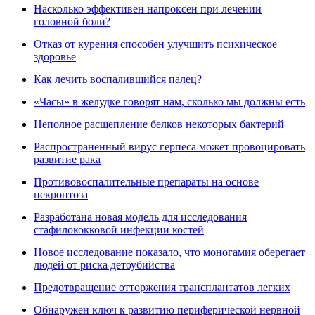
Насколько эффективен напроксен при лечении
головной боли?
Отказ от курения способен улучшить психическое
здоровье
Как лечить воспалившийся палец?
«Часы» в желудке говорят нам, сколько мы должны есть
Неполное расщепление белков некоторых бактерий
Распространенный вирус герпеса может провоцировать
развитие рака
Противовоспалительные препараты на основе
некроптоза
Разработана новая модель для исследования
стафилококковой инфекции костей
Новое исследование показало, что моногамия оберегает
людей от риска детоубийства
Предотвращение отторжения трансплантатов легких
Обнаружен ключ к развитию периферической нервной