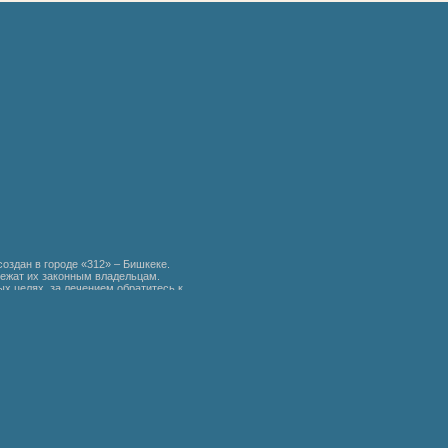
создан в городе «312» – Бишкеке.
ежат их законным владельцам.
х целях, за лечением обратитесь к