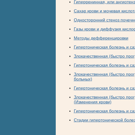
Гиперренинная, или ангиотен
Сахар крови и мочевая кислот
Односторонний стеноз почечн
Газы крови и диффузия кислор
Методы дефференцировки
Гипертоническая болезнь и с
Злокачественная (быстро про
Гипертоническая болезнь и са
Злокачественная (быстро про
больных)
Гипертоническая болезнь и са
Злокачественная (быстро про
(Изменения крови)
Гипертоническая болезнь и са
Стадии гипертонической боле