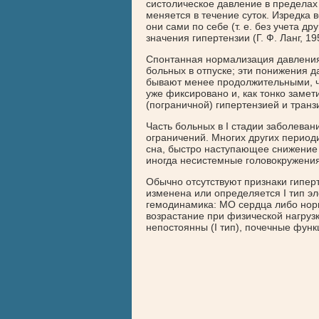
систолическое давление в пределах
меняется в течение суток. Изредка
они сами по себе (т. е. без учета д
значения гипертензии (Г. Ф. Ланг, 19
Спонтанная нормализация давления
больных в отпуске; эти понижения 
бывают менее продолжительными, ч
уже фиксировано и, как тонко замети
(пограничной) гипертензией и тран
Часть больных в I стадии заболеван
ограничений. Многих других период
сна, быстро наступающее снижение 
иногда несистемные головокружения
Обычно отсутствуют признаки гипер
изменена или определяется I тип э
гемодинамика: МО сердца либо нор
возрастание при физической нагруз
непостоянны (I тип), почечные фун