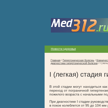
Новости здоровья
Главная
/
Гипертоническая болезнь
/
Клиничес
диагностики гипертонической болезни
/
I (лег
I (легкая) стадия
В этой стадии могут находиться ка
переход от пограничной гипертензи
пожилого возраста с начальными п
При диагностике I стадии руководс
в покое колеблется от 95 до 104 мм р