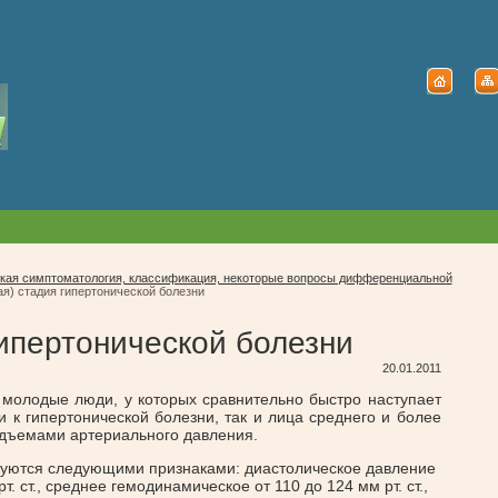
кая симптоматология, классификация, некоторые вопросы дифференциальной
кая) стадия гипертонической болезни
 гипертонической болезни
20.01.2011
к молодые люди, у которых сравнительно быстро наступает
и к гипертонической болезни, так и лица среднего и более
одъемами артериального давления.
твуются следующими признаками: диастолическое давление
т. ст., среднее гемодинамическое от 110 до 124 мм рт. ст.,