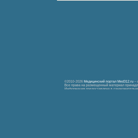
©2010-2026
Медицинский портал Med312.ru
– 
Все права на размещенный материал принадл
Информация предоставлена в ознакомительны
специалистам.
Мед312.ру
Организация медицинской помощи больным ревматизмом
Бронхиальная астма
Болезнь Дауна
Акушерство
Руководство по медицинской психологии
Функциональные системы организма доноров гипериммунной плазмы
Эндемическая зобная болезнь
Гипертоническая болезнь