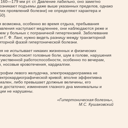
 160—179 мм рт. ст. Давление лабильно, оно заметно
 возникают подъемы даже выше указанных пределов, однако
ругих проявлений болезни) не определяют характера и
50).
 возможна, особенно во время отдыха, пребывания
давления наступают медленнее, они наблюдаются реже и
ем у больных с пограничной гипертензией. Заболевание
л Г. Ф. Ланг, нужно видеть разницу между транзиторной
зиторной фазой гипертонической болезни.
ия не испытывает никаких жизненных и физических
ически беспокоят головные боли, шум в голове, нарушения
умственной работоспособности, особенно по вечерам,
, носовые кровотечения, кардиалгии.
трофии левого желудочка, электрокардиограмма не
лектрокардиографической кривой; вполне эффективна
мален, либо превышает должные величины, его
ке достаточно; изменения глазного дна минимальны и
кции не нарушены.
«Гипертоническая болезнь»,
М.С. Кушаковский