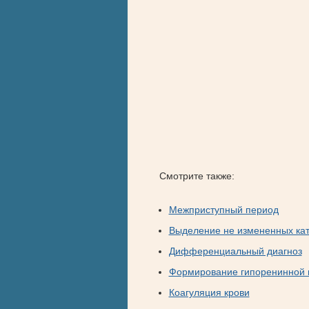
Смотрите также:
Межприступный период
Выделение не измененных ка
Дифференциальный диагноз
Формирование гипоренинной 
Коагуляция крови