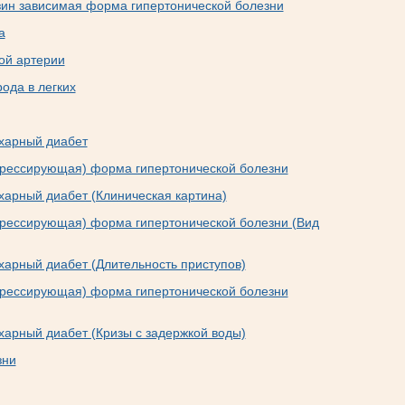
зин зависимая форма гипертонической болезни
а
ой артерии
ода в легких
ахарный диабет
грессирующая) форма гипертонической болезни
харный диабет (Клиническая картина)
грессирующая) форма гипертонической болезни (Вид
харный диабет (Длительность приступов)
грессирующая) форма гипертонической болезни
харный диабет (Кризы с задержкой воды)
зни