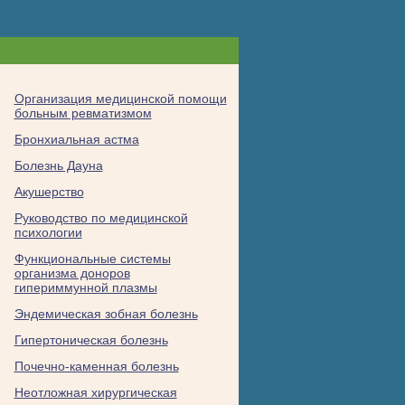
Организация медицинской помощи
больным ревматизмом
Бронхиальная астма
Болезнь Дауна
Акушерство
Руководство по медицинской
психологии
Функциональные системы
организма доноров
гипериммунной плазмы
Эндемическая зобная болезнь
Хондроитинсульфат
Гепаритин-
Гипертоническая болезнь
В
сульфаты
Почечно-каменная болезнь
Дерматансульфат
Гепарансульфат
Неотложная хирургическая