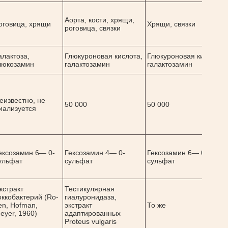
Аорта, кости, хрящи,
оговица, хрящи
Хрящи, связки
роговица, связки
алактоза,
Глюкуроновая кислота,
Глюкуроновая кислота,
люкозамин
галактозамин
галактозамин
еизвестно, не
50 000
50 000
иализуется
ексозамин 6— 0-
Гексозамин 4— 0-
Гексозамин 6— 0-
ульфат
сульфат
сульфат
кстракт
Тестикулярная
оккобактерий (Ro­
гиалуронидаза,
en, Hofman,
экстракт
То же
eyer, 1960)
адаптированных
Proteus vulgaris