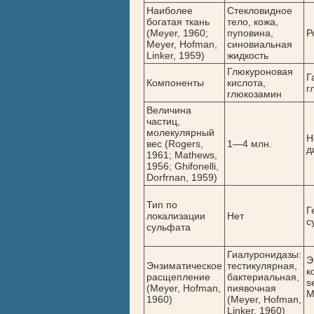
Наиболее
Стекловидное
богатая ткань
тело, кожа,
(Meyer, 1960;
пуповина,
Р
Meyer, Hofman,
синовиальная
Linker, 1959)
жидкость
Глюкуроновая
Г
Компоненты
кислота,
г
глюкозамин
Величина
частиц,
молекулярный
Н
вес (Rogers,
1—4 млн.
д
1961; Mathews,
1956; Ghifonelli,
Dorfrnan, 1959)
Тип по
Г
локализации
Нет
с
сульфата
Гиалуронидазы:
Э
Энзиматическое
тестикулярная,
к
расщепление
бактериальная,
s
(Meyer, Hofman,
пиявочная
M
1960)
(Meyer, Hofman,
Linker, 1960)