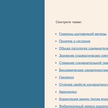
Смотрите также:
Гормоны щитовидной железы
Понятие о гистионе
Общая патология соединитель
Значение плазматических клет
Старение соединительной тка
Биохимическая характеристик
Гиалиноз
Отличие свойств хондроитин
Амилоидоз
Корреляция между типом муко
Фибридоидный некроз различн