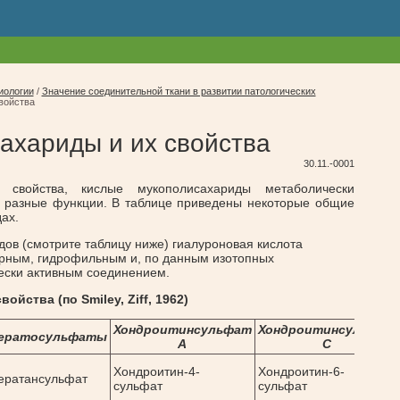
иологии
/
Значение соединительной ткани в развитии патологических
войства
ахариды и их свойства
30.11.-0001
свойства, кислые мукополисахариды метаболически
 разные функции. В таблице приведены некоторые общие
ах.
ов (смотрите таблицу ниже) гиалуроновая кислота
рным, гидрофильным и, по данным изотопных
ески активным соединением.
йства (по Smiley, Ziff, 1962)
Хондроитинсульфат
Хондроитинсульфат
ератосульфаты
А
С
Хондроитин-4-
Хондроитин-6-
ератансульфат
сульфат
сульфат