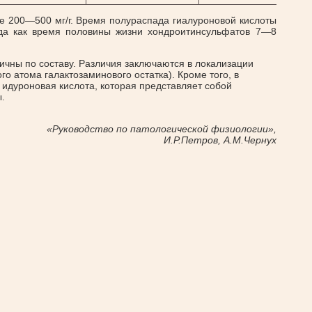
тве 200—500 мг/г. Время полураспада гиалуроновой кислоты
огда как время половины жизни хондроитинсульфатов 7—8
ичны по составу. Различия заключаются в локализации
ого атома галактозаминового остатка). Кроме того, в
 идуроновая кислота, которая представляет собой
.
«Руководство по патологической физиологии»,
И.Р.Петров, А.М.Чернух