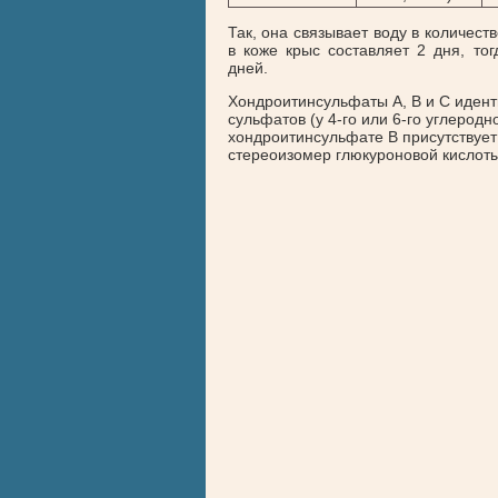
Так, она связывает воду в количес
в коже крыс составляет 2 дня, т
дней.
Хондроитинсульфаты А, В и С идент
сульфатов (у 4-го или 6-го углеродн
хондроитинсульфате В присутствует
стереоизомер глюкуроновой кислоты