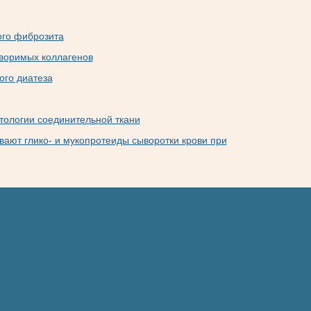
ого фиброзита
воримых коллагенов
ого диатеза
ологии соединительной ткани
ают глико- и мукопротеиды сыворотки крови при