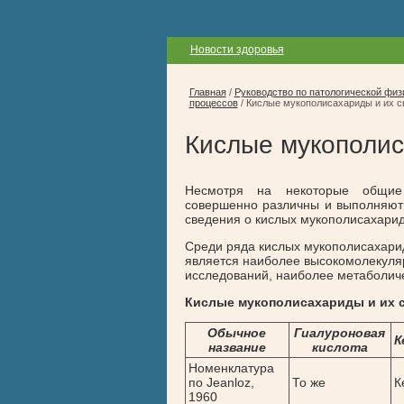
Новости здоровья
Главная
/
Руководство по патологической физ
процессов
/
Кислые мукополисахариды и их с
Кислые мукополис
Несмотря на некоторые общие 
совершенно различны и выполняют
сведения о кислых мукополисахарид
Среди ряда кислых мукополисахарид
является наиболее высокомолекуля
исследований, наиболее метаболич
Кислые мукополисахариды и их сво
Обычное
Гиалуроновая
К
название
кислота
Номенклатура
по Jeanloz,
То же
К
1960