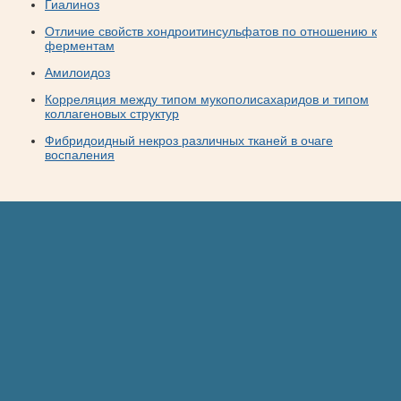
Гиалиноз
Отличие свойств хондроитинсульфатов по отношению к
ферментам
Амилоидоз
Корреляция между типом мукополисахаридов и типом
коллагеновых структур
Фибридоидный некроз различных тканей в очаге
воспаления