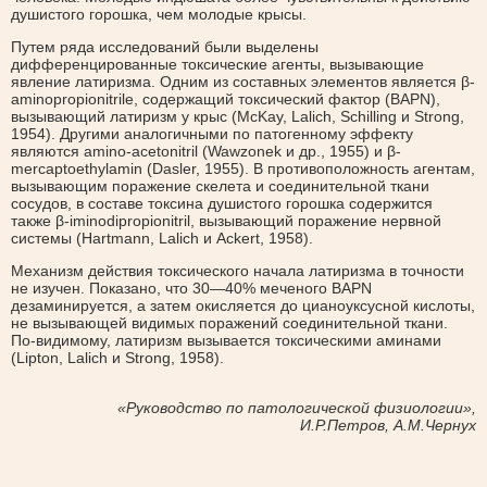
душистого горошка, чем молодые крысы.
Путем ряда исследований были выделены
дифференцированные токсические агенты, вызывающие
явление латиризма. Одним из составных элементов является β-
aminopropionitrile, содержащий токсический фактор (BAPN),
вызывающий латиризм у крыс (McKay, Lalich, Schilling и Strong,
1954). Другими аналогичными по патогенному эффекту
являются amino-acetonitril (Wawzonek и др., 1955) и β-
mercaptoethylamin (Dasler, 1955). В противоположность агентам,
вызывающим поражение скелета и соединительной ткани
сосудов, в составе токсина душистого горошка содержится
также β-iminodipropionitril, вызывающий поражение нервной
системы (Hartmann, Lalich и Ackert, 1958).
Механизм действия токсического начала латиризма в точности
не изучен. Показано, что 30—40% меченого BAPN
дезаминируется, а затем окисляется до цианоуксусной кислоты,
не вызывающей видимых поражений соединительной ткани.
По-видимому, латиризм вызывается токсическими аминами
(Lipton, Lalich и Strong, 1958).
«Руководство по патологической физиологии»,
И.Р.Петров, А.М.Чернух