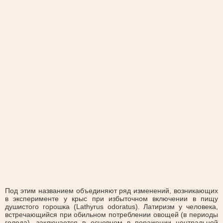
Под этим названием объединяют ряд изменений, возникающих
в эксперименте у крыс при избыточном включении в пищу
душистого горошка (Lathyrus odoratus). Латиризм у человека,
встречающийся при обильном потреблении овощей (в периоды
голода), заключается в основном в поражении центральной