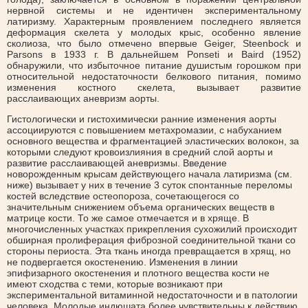
нервной системы и не идентичен экспериментальному
латиризму. Характерным проявлением последнего является
деформация скелета у молодых крыс, особенно явление
сколиоза, что было отмечено впервые Geiger, Steenbock и
Parsons в 1933 г. В дальнейшем Ponseti и Baird (1952)
обнаружили, что избыточное питание душистым горошком при
относительной недостаточности белкового питания, помимо
изменения костного скелета, вызывает развитие
расслаивающих аневризм аорты.
Гистологически и гистохимически ранние изменения аорты
ассоциируются с повышением метахромазии, с набуханием
основного вещества и фрагментацией эластических волокон, за
которыми следуют кровоизлияния в средний слой аорты и
развитие расслаивающей аневризмы. Введение
новорожденным крысам действующего начала латиризма (см.
ниже) вызывает у них в течение 3 суток спонтанные переломы
костей вследствие остеопороза, сочетающегося со
значительным снижением объема органических веществ в
матрице кости. То же самое отмечается и в хряще. В
многочисленных участках прикрепления сухожилий происходит
обширная пролиферация фиброзной соединительной ткани со
стороны периоста. Эта ткань иногда превращается в хрящ, но
не подвергается окостенению. Изменения в линии
эпифизарного окостенения и плотного вещества кости не
имеют сходства с теми, которые возникают при
экспериментальной витаминной недостаточности и в патологии
человека. Молодые индюшата более чувствительны к действию