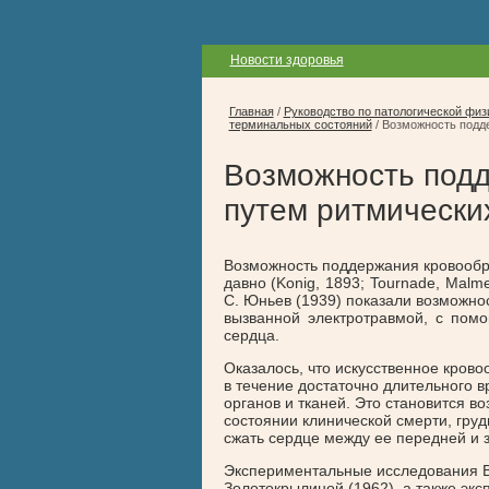
Новости здоровья
Главная
/
Руководство по патологической физ
терминальных состояний
/
Возможность подде
Возможность под
путем ритмических
Возможность поддержания кровообра
давно (Konig, 1893; Tournade, Malmej
С. Юньев (1939) показали возможно
вызванной электротравмой, с пом
сердца.
Оказалось, что искусственное кров
в течение достаточно длительного
органов и тканей. Это становится в
состоянии клинической смерти, груд
сжать сердце между ее передней и 
Экспериментальные исследования В. А
Золотокрылиной (1962), а также эк