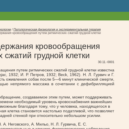
иологии
/
Патологическая физиология и экспериментальная терапия
ржания кровообращения путем ритмических сжатий грудной клетки
держания кровообращения
 сжатий грудной клетки
30.11.-0001
щения путем ритмических сжатий грудной клетки известна
ac, 1932; И. Р. Петров, 1932; Beck, 1962). Н. Л. Гурвич и Г.
сть оживления собак после 5—6 минут клинической смерти,
ощью непрямого массажа в сочетании с дефибрилляцией
ообращение, создаваемое этим путем, может поддерживать
 времени необходимый уровень кровоснабжения важнейших
озможным благодаря тому, что у человека, находящегося в
ная клетка становится настолько податливой, что позволяет
задней стенкой при относительно небольшом усилии.
. Неговского, А. Мильо, Н. Л. Гурвича, Е. С.
спериментальные и клинико-физиологические наблюдения