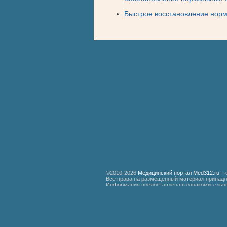
Быстрое восстановление норм
©2010-2026
Медицинский портал Med312.ru
– 
Все права на размещенный материал принадл
Информация предоставлена в ознакомительны
специалистам.
Мед312.ру
Организация медицинской помощи больным ревматизмом
Бронхиальная астма
Болезнь Дауна