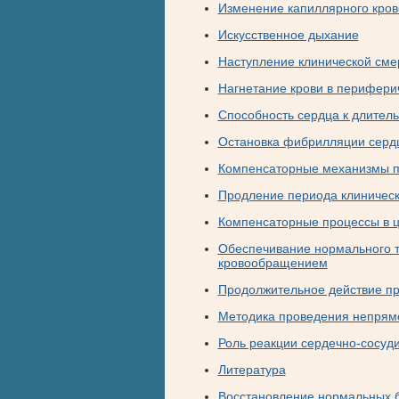
Изменение капиллярного кров
Искусственное дыхание
Наступление клинической сме
Нагнетание крови в перифери
Способность сердца к длител
Остановка фибрилляции серд
Компенсаторные механизмы п
Продление периода клиническ
Компенсаторные процессы в ц
Обеспечивание нормального т
кровообращением
Продолжительное действие п
Методика проведения непрям
Роль реакции сердечно-сосуд
Литература
Восстановление нормальных 