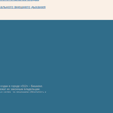
ального внешнего дыхания
создан в городе «312» – Бишкеке.
ежат их законным владельцам.
х целях, за лечением обратитесь к