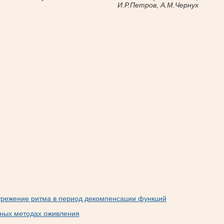
И.Р.Петров, А.М.Чернух
режение ритма в период декомпенсации функций
ных методах оживления