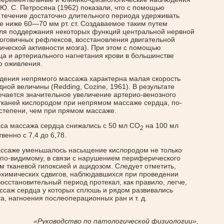
и Ю. С. Петросяна (1962) показали, что с помощью
течение достаточно длительного периода удерживать
е ниже 60—70 мм рт. ст. Создаваемое таким путем
ля поддержания некоторых функций центральной нервной
оговичных рефлексов, восстановления двигательной
рической активности мозга). При этом с помощью
 и артериального нагнетания крови в большинстве
о оживления.
дения непрямого массажа характерна малая скорость
ной величины (Redding, Cozine, 1961). В результате
ечается значительное увеличение артерио-венозного
тканей кислородом при непрямом массаже сердца, по-
степени, чем при прямом массаже.
са массажа сердца снижались с 50 мл СО
на 100 мл
2
венно с 7,4 до 6,78.
ссаже уменьшалось насыщение кислородом не только
, по-видимому, в связи с нарушением периферического
м тканевой гипоксией и ацидозом. Следует отметить,
иохимических сдвигов, наблюдавшихся при проведении
сстановительный период протекал, как правило, легче,
ссаж сердца у которых сплошь и рядом развивались
, нагноения послеоперационных ран и т. д.
«Руководство по патологической физиологии»,