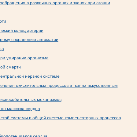
ообращения в различных органах и тканях при агонии
рти
ческий конец артерии
ьному сохранению автоматии
ца
ри умирании организма
ой смерти
ентральной нервной системе
ечения окислительных процессов в тканях искусственным
риспособительных механизмов
ого массажа сердца
истой системы в общей системе компенсаторных процессов
биопотенциалов сердца