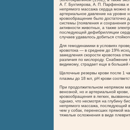
А. Г. Бухтиярова, А. П. Парфенова 
непрямого массажа сердца можно в 
артериальное давление на уровне н
кровообращение было достаточно д
системы (появления и сохранения р
активности животных, а также элект
последующей дефибрилляции сердца
случаев удавалось добиться стойког
Для гемодинамики в условиях прове
кровотока — в среднем до 19% исход
замедления скорости кровотока отм
различия по кислороду. Снабжение 
видимому, страдает еще в большей 
Щелочные резервы крови после 1 ча
плазмы до 18 мл, pH крови соответст
При продолжительном непрямом ма
венозной, но и артериальной крови
кровообращения в легких, вызванны
однако, что несмотря на глубину б
непрямого массажа, последующий во
чем у собак, перенесших прямой ма
тяжелые осложнения в виде плеврита