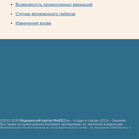
Возможность хромосомных вариаций
Случаи врожденного лейкоза
Изменения крови
©2010-2026
Медицинский портал Med312.ru
– создан в городе «312» – Бишкеке.
Все права на размещенный материал принадлежат их законным владельцам.
Информация предоставлена в ознакомительных целях, за лечением обратитесь к
специалистам.
Мед312.ру