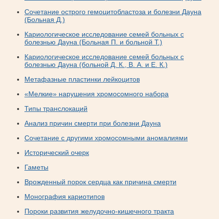
Сочетание острого гемоцитобластоза и болезни Дауна
(Больная Д.)
Кариологическое исследование семей больных с
болезнью Дауна (Больная П. и больной Т.)
Кариологическое исследование семей больных с
болезнью Дауна (больной Д. К., В. А. и Е. К.)
Метафазные пластинки лейкоцитов
«Мелкие» нарушения хромосомного набора
Типы транслокаций
Анализ причин смерти при болезни Дауна
Сочетание с другими хромосомными аномалиями
Исторический очерк
Гаметы
Врожденный порок сердца как причина смерти
Монография кариотипов
Пороки развития желудочно-кишечного тракта