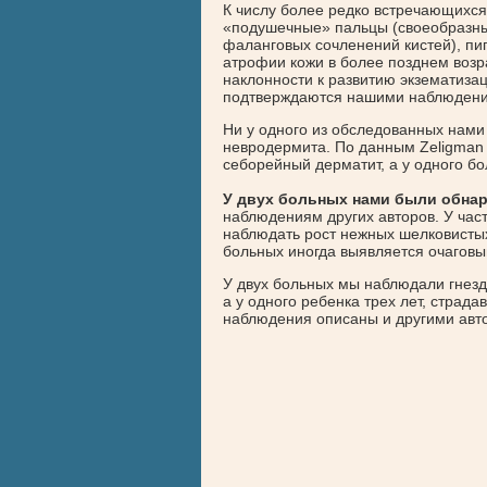
К числу более редко встречающихся
«подушечные» пальцы (своеобразны
фаланговых сочленений кистей), пиг
атрофии кожи в более позднем возр
наклонности к развитию экзематиза
подтверждаются нашими наблюден
Ни у одного из обследованных нами
невродермита. По данным Zeligman и
себорейный дерматит, а у одного бо
У двух больных нами были обна
наблюдениям других авторов. У част
наблюдать рост нежных шелковистых 
больных иногда выявляется очаговы
У двух больных мы наблюдали гнездн
а у одного ребенка трех лет, страд
наблюдения описаны и другими автор