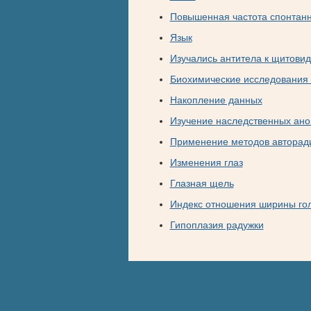
Повышенная частота спонтанн
Язык
Изучались антитела к щитови
Биохимические исследования 
Накопление данных
Изучение наследственных ан
Применение методов авторад
Изменения глаз
Глазная щель
Индекс отношения ширины го
Гипоплазия радужки