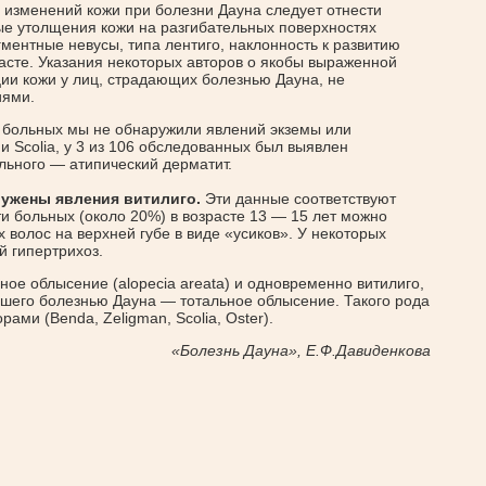
 изменений кожи при болезни Дауна следует отнести
е утолщения кожи на разгибательных поверхностях
ментные невусы, типа лентиго, наклонность к развитию
асте. Указания некоторых авторов о якобы выраженной
ции кожи у лиц, страдающих болезнью Дауна, не
иями.
 больных мы не обнаружили явлений экземы или
 Scolia, у 3 из 106 обследованных был выявлен
льного — атипический дерматит.
ружены явления витилиго.
Эти данные соответствуют
и больных (около 20%) в возрасте 13 — 15 лет можно
волос на верхней губе в виде «усиков». У некоторых
й гипертрихоз.
ое облысение (alopecia areata) и одновременно витилиго,
авшего болезнью Дауна — тотальное облысение. Такого рода
ами (Benda, Zeligman, Scolia, Oster).
«Болезнь Дауна», Е.Ф.Давиденкова