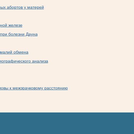
ых абортов у матерей
дной железе
при болезни Дауна
омалий обмена
иографического анализа
ловы к межзрачковому расстоянию