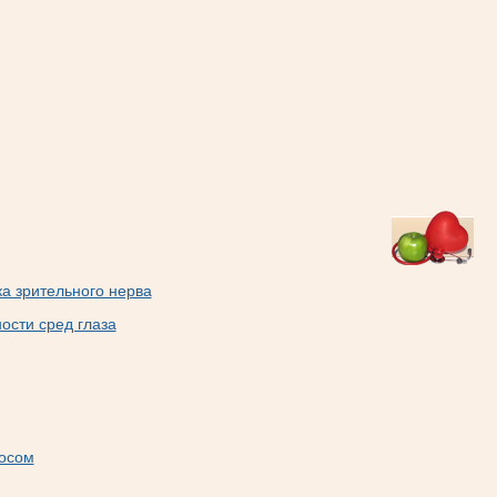
ка зрительного нерва
сти сред глаза
мосом