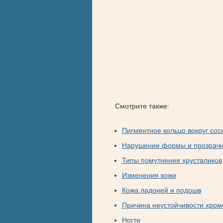
Смотрите также:
Пигментное кольцо вокруг сос
Нарушение формы и прозрачно
Типы помутнения хрусталиков
Изменения кожи
Кожа ладоней и подошв
Причина неустойчивости хро
Ногти