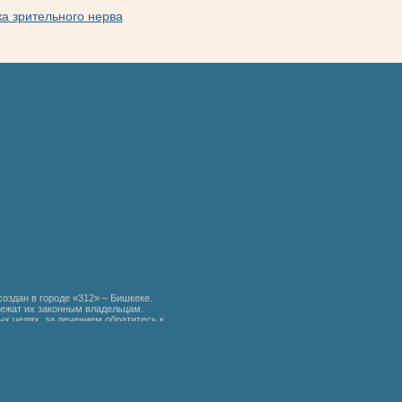
ка зрительного нерва
создан в городе «312» – Бишкеке.
ежат их законным владельцам.
х целях, за лечением обратитесь к