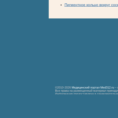
Пигментное кольцо вокруг сос
©2010-2026
Медицинский портал Med312.ru
– 
Все права на размещенный материал принадл
Информация предоставлена в ознакомительны
специалистам.
Мед312.ру
Организация медицинской помощи больным ревматизмом
Бронхиальная астма
Болезнь Дауна