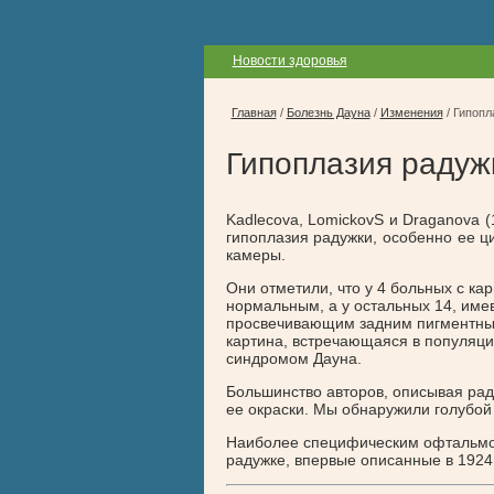
Новости здоровья
Главная
/
Болезнь Дауна
/
Изменения
/
Гипопл
Гипоплазия радуж
Kadlecova, LomickovS и Draganova (
гипоплазия радужки, особенно ее ц
камеры.
Они отметили, что у 4 больных с к
нормальным, а у остальных 14, имев
просвечивающим задним пигментным 
картина, встречающаяся в популяци
синдромом Дауна.
Большинство авторов, описывая рад
ее окраски. Мы обнаружили голубой 
Наиболее специфическим офтальмол
радужке, впервые описанные в 1924 г