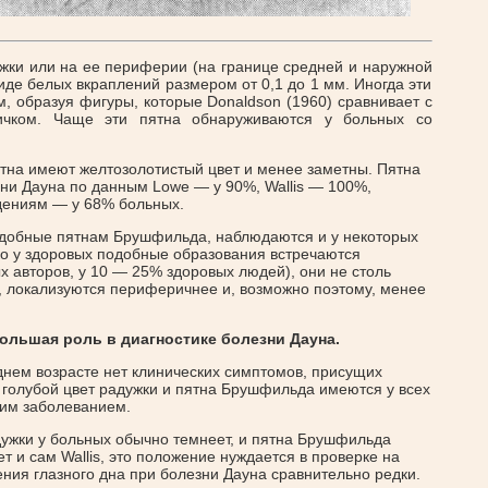
жки или на ее периферии (на границе средней и наружной
иде белых вкраплений размером от 0,1 до 1 мм. Иногда эти
м, образуя фигуры, которые Donaldson (1960) сравнивает с
ичком. Чаще эти пятна обнаруживаются у больных со
тна имеют желтозолотистый цвет и менее заметны. Пятна
ни Дауна по данным Lowe — у 90%, Wallis — 100%,
дениям — у 68% больных.
одобные пятнам Брушфильда, наблюдаются и у некоторых
о у здоровых подобные образования встречаются
х авторов, у 10 — 25% здоровых людей), они не столь
 локализуются периферичнее и, возможно поэтому, менее
льшая роль в диагностике болезни Дауна.
озднем возрасте нет клинических симптомов, присущих
о голубой цвет радужки и пятна Брушфильда имеются у всех
тим заболеванием.
адужки у больных обычно темнеет, и пятна Брушфильда
ет и сам Wallis, это положение нуждается в проверке на
ия глазного дна при болезни Дауна сравнительно редки.