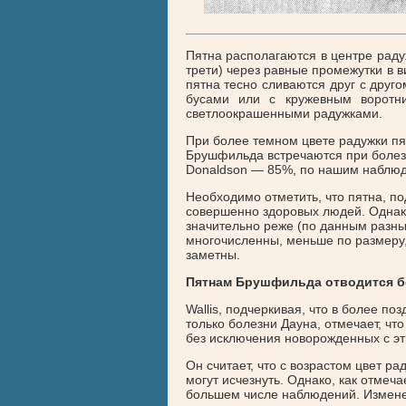
Пятна располагаются в центре раду
трети) через равные промежутки в в
пятна тесно сливаются друг с друго
бусами или с кружевным воротн
светлоокрашенными радужками.
При более темном цвете радужки пя
Брушфильда встречаются при болез
Donaldson — 85%, по нашим наблю
Необходимо отметить, что пятна, п
совершенно здоровых людей. Однак
значительно реже (по данным разны
многочисленны, меньше по размеру,
заметны.
Пятнам Брушфильда отводится бо
Wallis, подчеркивая, что в более п
только болезни Дауна, отмечает, чт
без исключения новорожденных с э
Он считает, что с возрастом цвет р
могут исчезнуть. Однако, как отмеча
большем числе наблюдений. Изменен