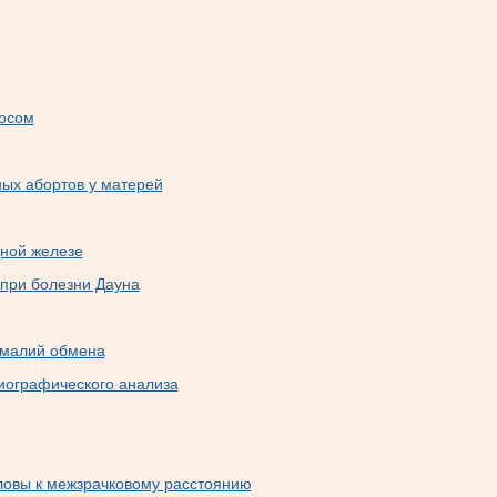
мосом
ых абортов у матерей
дной железе
при болезни Дауна
омалий обмена
иографического анализа
ловы к межзрачковому расстоянию