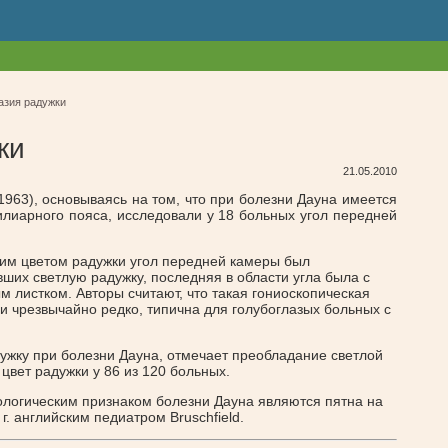
азия радужки
ки
21.05.2010
1963), основываясь на том, что при болезни Дауна имеется
илиарного пояса, исследовали у 18 больных угол передней
арим цветом радужки угол передней камеры был
ших светлую радужку, последняя в области угла была с
листком. Авторы считают, что такая гониоскопическая
и чрезвычайно редко, типична для голубоглазых больных с
ужку при болезни Дауна, отмечает преобладание светлой
цвет радужки у 86 из 120 больных.
огическим признаком болезни Дауна являются пятна на
. английским педиатром Bruschfield.