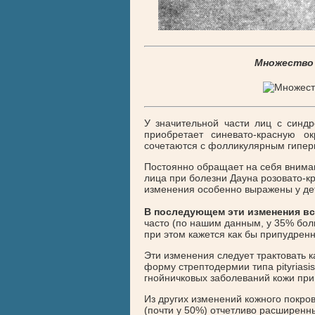
Множество 
У значительной части лиц с синд
приобретает синевато-красную о
сочетаются с фолликулярным гипер
Постоянно обращает на себя вниман
лица при болезни Дауна розовато-к
изменения особенно выражены у дете
В последующем эти изменения вст
часто (по нашим данным, у 35% бо
при этом кажется как бы припудренн
Эти изменения следует трактовать
форму стрептодермии типа pityriasis
гнойничковых заболеваний кожи при
Из других изменений кожного покро
(почти у 50%) отчетливо расширенны