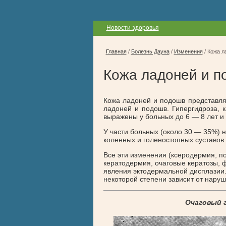
Новости здоровья
Главная
/
Болезнь Дауна
/
Изменения
/
Кожа л
Кожа ладоней и п
Кожа ладоней и подошв представл
ладоней и подошв. Гипергидроза, 
выражены у больных до 6 — 8 лет и 
У части больных (около 30 — 35%) 
коленных и голеностопных суставов.
Все эти изменения (ксеродермия, п
кератодермия, очаговые кератозы, 
явления эктодермальной дисплазии.
некоторой степени зависит от нару
Очаговый 