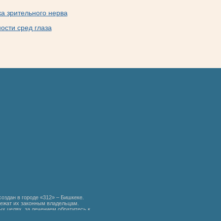
ка зрительного нерва
сти сред глаза
создан в городе «312» – Бишкеке.
ежат их законным владельцам.
х целях, за лечением обратитесь к