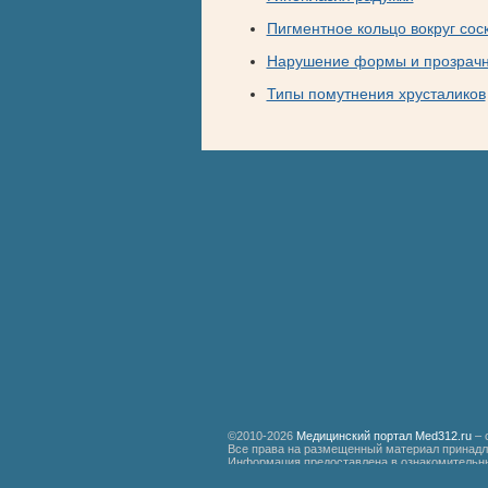
Пигментное кольцо вокруг сос
Нарушение формы и прозрачно
Типы помутнения хрусталиков
©2010-2026
Медицинский портал Med312.ru
– 
Все права на размещенный материал принадл
Информация предоставлена в ознакомительны
специалистам.