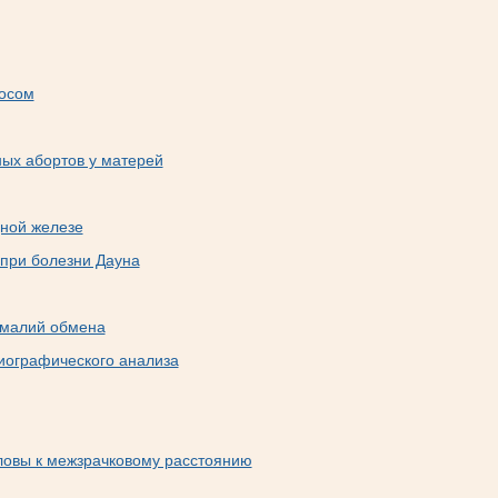
мосом
ых абортов у матерей
дной железе
при болезни Дауна
омалий обмена
иографического анализа
ловы к межзрачковому расстоянию