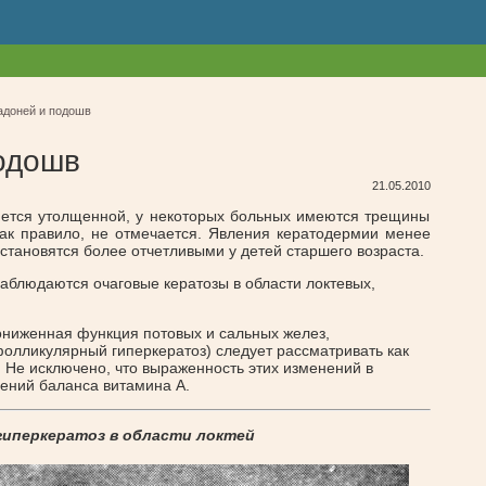
адоней и подошв
одошв
21.05.2010
яется утолщенной, у некоторых больных имеются трещины
как правило, не отмечается. Явления кератодермии менее
становятся более отчетливыми у детей старшего возраста.
наблюдаются очаговые кератозы в области локтевых,
ониженная функция потовых и сальных желез,
фолликулярный гиперкератоз) следует рассматривать как
 Не исключено, что выраженность этих изменений в
шений баланса витамина А.
гиперкератоз в области локтей