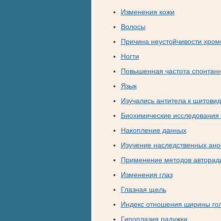
Изменения кожи
Волосы
Причина неустойчивости хро
Ногти
Повышенная частота спонтанн
Язык
Изучались антитела к щитови
Биохимические исследования 
Накопление данных
Изучение наследственных ан
Применение методов авторад
Изменения глаз
Глазная щель
Индекс отношения ширины го
Гипоплазия радужки