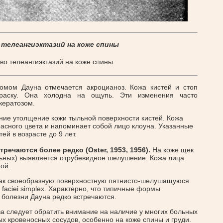
телеангиэктазий на коже спины
ромом Дауна отмечается акроцианоз. Кожа кистей и стоп
краску. Она холодна на ощупь. Эти изменения часто
кератозом.
ие утолщение кожи тыльной поверхности кистей. Кожа
расного цвета и напоминает собой лицо клоуна. Указанные
й в возрасте до 9 лет.
речаются более редко (Oster, 1953, 1956).
На коже щек
льных) выявляется отрубевидное шелушение. Кожа лица
ой.
 как своеобразную поверхностную пятнисто-шелушащуюся
 faciei simplex. Характерно, что типичные формы
 болезни Дауна редко встречаются.
ва следует обратить внимание на наличие у многих больных
х кровеносных сосудов, особенно на коже спины и груди.