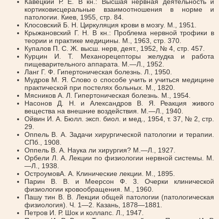
Кавецкий Р. Е. В кн.: Высшая нервная деятельность и
кортиковисцеральные взаимоотношения в норме и
патологии. Киев, 1955, стр. 84.
Клосовский Б. Н. Циркуляция крови в мозгу. М., 1951.
Крыжановский Г. Н. В кн.: Проблема нервной трофики в
теории и практике медицины. М., 1963, стр. 370.
Купалов П. С. Ж. высш. нерв, деят., 1952, № 4, стр. 457.
Курцин И. Т. Механорецепторы желудка и работа
пищеварительного аппарата. М.—Л., 1952.
Ланг Г. Ф. Гипертоническая болезнь. Л., 1950.
Мудров М. Я. Слово о способе учить и учиться медицине
практической при постелях больных. М., 1820.
Мясников А. Л. Гипертоническая болезнь. М., 1954.
Насонов Д. Н. и Александров В. Я. Реакция живого
вещества на внешние воздействия. М.—Л., 1940.
Ойвин И. А. Бюлл. эксп. биол. и мед., 1954, т. 37, № 2, стр.
29.
Оппель В. А. Задачи хирургической патологии и терапии.
СПб., 1908.
Оппель В. А. Наука ли хирургия? М.—Л., 1927.
Орбели Л. А. Лекции по физиологии нервной системы. М.
—Л., 1938.
ОстроумовА. А. Клинические лекции. М., 1895.
Парин В. В. и Меерсон Ф. 3. Очерки клинической
физиологии кровообращения. М., 1960.
Пашу тин В. В. Лекции общей патологии (патологическая
физиология). Ч. 1—2. Казань, 1878—1881.
Петров И. Р. Шок и коллапс. Л., 1947.