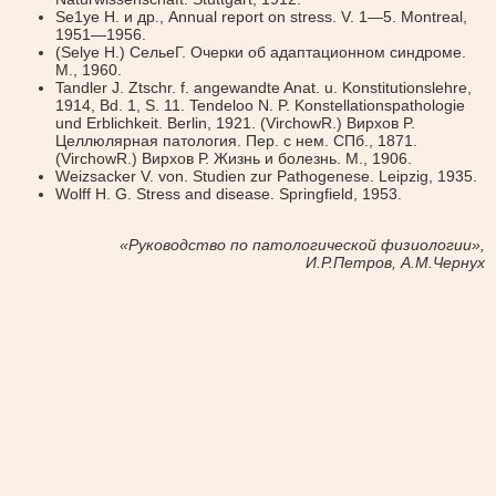
Se1уe H. и др., Annual report on stress. V. 1—5. Montreal,
1951—1956.
(Selye H.) СельеГ. Очерки об адаптационном синдроме.
М., 1960.
Tandler J. Ztschr. f. angewandte Anat. u. Konstitutionslehre,
1914, Bd. 1, S. 11. Tendeloo N. P. Konstellationspathologie
und Erblichkeit. Berlin, 1921. (VirchowR.) Вирхов P.
Целлюлярная патология. Пер. с нем. СПб., 1871.
(VirchowR.) Вирхов Р. Жизнь и болезнь. М., 1906.
Weizsacker V. von. Studien zur Pathogenese. Leipzig, 1935.
Wolff H. G. Stress and disease. Springfield, 1953.
«Руководство по патологической физиологии»,
И.Р.Петров, А.М.Чернух