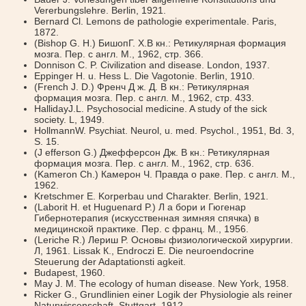
Vererbungslehre. Berlin, 1921.
Bernard Cl. Lemons de pathologie experimentale. Paris,
1872.
(Bishop G. H.) БишопГ. X.B кн.: Ретикулярная формация
мозга. Пер. с англ. М., 1962, стр. 366.
Donnison С. P. Civilization and disease. London, 1937.
Eppinger H. u. Hess L. Die Vagotonie. Berlin, 1910.
(Frenсh J. D.) Фpeнч Д ж. Д. В кн.: Ретикулярная
формация мозга. Пер. с англ. М., 1962, стр. 433.
HallidayJ.L. Psychosocial medicine. A study of the sick
society. L, 1949.
HollmannW. Psychiat. Neurol, u. med. Psychol., 1951, Bd. 3,
S. 15.
(J efferson G.) Джефферсон Дж. В кн.: Ретикулярная
формация мозга. Пер. с англ. М., 1962, стр. 636.
(Kameron Ch.) Камерон Ч. Правда о раке. Пер. с англ. М.,
1962.
Kretschmer Е. Korperbau und Charakter. Berlin, 1921.
(Laborit H. et Huguenard P.) Л а бори и Гюгенар
Гибернотерапия (искусственная зимняя спячка) в
медицинской практике. Пер. с франц. М., 1956.
(Leriche R.) Лериш P. Основы физиологической хирургии.
Л, 1961. Lissak К., Endroczi Е. Die neuroendocrine
Steuerung der Adaptationsti agkeit.
Budapest, 1960.
May J. M. The ecology of human disease. New York, 1958.
Ricker G., Grundlinien einer Logik der Physiologie als reiner
Naturwissenschaft. Stuttgart, 1912.