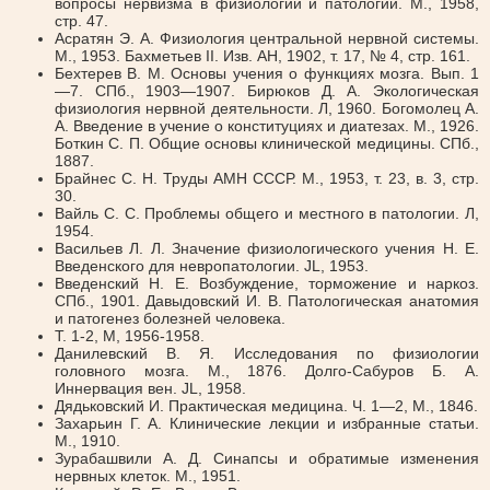
вопросы нервизма в физиологии и патологии. М., 1958,
стр. 47.
Асратян Э. А. Физиология центральной нервной системы.
М., 1953. Бахметьев II. Изв. АН, 1902, т. 17, № 4, стр. 161.
Бехтерев В. М. Основы учения о функциях мозга. Вып. 1
—7. СПб., 1903—1907. Бирюков Д. А. Экологическая
физиология нервной деятельности. Л, 1960. Богомолец А.
А. Введение в учение о конституциях и диатезах. М., 1926.
Боткин С. П. Общие основы клинической медицины. СПб.,
1887.
Брайнес С. Н. Труды АМН СССР. М., 1953, т. 23, в. 3, стр.
30.
Вайль С. С. Проблемы общего и местного в патологии. Л,
1954.
Васильев Л. Л. Значение физиологического учения Н. Е.
Введенского для невропатологии. JL, 1953.
Введенский Н. Е. Возбуждение, торможение и наркоз.
СПб., 1901. Давыдовский И. В. Патологическая анатомия
и патогенез болезней человека.
Т. 1-2, М, 1956-1958.
Данилевский В. Я. Исследования по физиологии
головного мозга. М., 1876. Долго-Сабуров Б. А.
Иннервация вен. JL, 1958.
Дядьковский И. Практическая медицина. Ч. 1—2, М., 1846.
Захарьин Г. А. Клинические лекции и избранные статьи.
М., 1910.
Зурабашвили А. Д. Синапсы и обратимые изменения
нервных клеток. М., 1951.