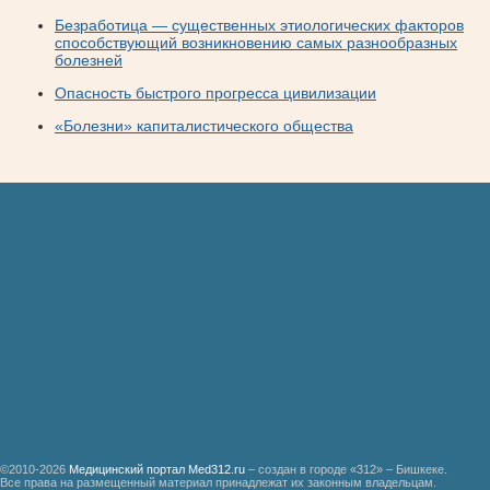
Безработица — существенных этиологических факторов
способствующий возникновению самых разнообразных
болезней
Опасность быстрого прогресса цивилизации
«Болезни» капиталистического общества
©2010-2026
Медицинский портал Med312.ru
– создан в городе «312» – Бишкеке.
Все права на размещенный материал принадлежат их законным владельцам.