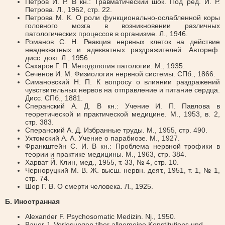
Петров И. Р. В кн.: Травматический шок. Под ред. И. Р.
Петрова. Л., 1962, стр. 22.
Петрова М. К. О роли функционально-ослабленной коры
головного мозга в возникновении различных
патологических процессов в организме. Л., 1946.
Романов С. Н. Реакция нервных клеток на действие
неадекватных и адекватных раздражителей. Автореф.
дисс. докт. Л., 1956.
Сахаров Г. П. Методология патологии. М., 1935.
Сеченов И. М. Физиология нервной системы. СПб., 1866.
Симановский Н. П. К вопросу о влиянии раздражений
чувствительных нервов на отправление и питание сердца.
Дисс. СПб., 1881.
Сперанский А. Д. В кн.: Учение И. П. Павлова в
теоретической и практической медицине. М., 1953, в. 2,
стр. 383.
Сперанский А. Д. Избранные труды. М., 1955, стр. 490.
Ухтомский А. А. Учение о парабиозе. М., 1927.
Франкштейн С. И. В кн.: Проблема нервной трофики в
теории и практике медицины. М., 1963, стр. 384.
Xарват Й. Клин, мед., 1955, т. 33, № 4, стр. 10.
Черноруцкий М. В. Ж. высш. нервн. деят., 1951, т. 1, № 1,
стр. 74.
Шор Г. В. О смерти человека. Л., 1925.
Б. Иностранная
Alexander F. Psychosomatic Medizin. Nj., 1950.
Bauer J. Vorlesungen tiber allgemeine Konstitutions und