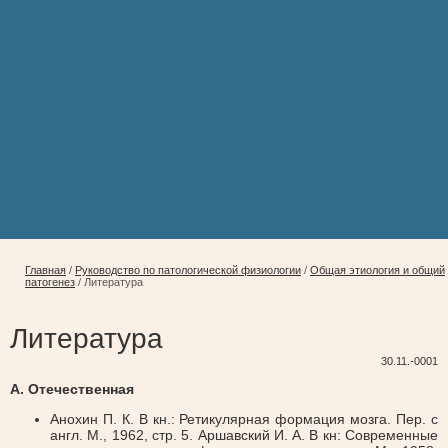
Главная
/
Руководство по патологической физиологии
/
Общая этиология и общий
патогенез
/
Литература
Литература
30.11.-0001
А. Отечественная
Анохин П. К. В кн.: Ретикулярная формация мозга. Пер. с
англ. М., 1962, стр. 5. Аршавский И. А. В кн: Современные