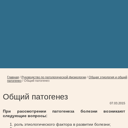
Главная
/
Руководство по патологической физиологии
/
Общая этиология и общий
патогенез
/
Общий патогенез
Общий патогенез
07.03.2015
При рассмотрении патогенеза болезни возникают
следующие вопросы:
роль этиологического фактора в развитии болезни;