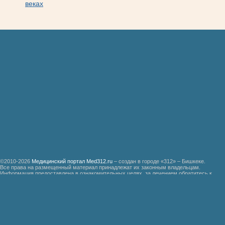
веках
©2010-2026
Медицинский портал Med312.ru
– создан в городе «312» – Бишкеке.
Все права на размещенный материал принадлежат их законным владельцам.
Информация предоставлена в ознакомительных целях, за лечением обратитесь к
специалистам.
Мед312.ру
Организация медицинской помощи больным ревматизмом
Бронхиальная астма
Болезнь Дауна
Акушерство