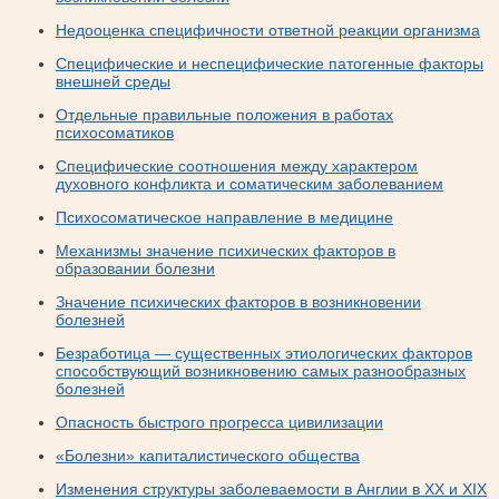
Недооценка специфичности ответной реакции организма
Специфические и неспецифические патогенные факторы
внешней среды
Отдельные правильные положения в работах
психосоматиков
Специфические соотношения между характером
духовного конфликта и соматическим заболеванием
Психосоматическое направление в медицине
Механизмы значение психических факторов в
образовании болезни
Значение психических факторов в возникновении
болезней
Безработица — существенных этиологических факторов
способствующий возникновению самых разнообразных
болезней
Опасность быстрого прогресса цивилизации
«Болезни» капиталистического общества
Изменения структуры заболеваемости в Англии в XX и XIX