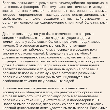
Болезнь возникает в результате взаимодействия организма с
патогенным фактором. Поэтому развитие, течение и исход ее
зависят в значительной степени от состояния организма,
которое определяется наследственно-конституциональными
свойствами, а также раздражителями, действующими на
организм человека как одновременно с причиной болезни, так и
до нее.
Действительно, давно уже было замечено, что во время
эпидемии заболевают не все люди, живущие в одном
коллективе, а у заболевших болезнь протекает неодинаково
тяжело. Это относится даже к очень бурно текущим
инфекционным заболеваниям, уносившим в средние века
многие миллионы жизней. В медицине еще в глубокой
древности утвердилось положение о том, что нет 2 больных
(страдающих одним и тем же заболеванием), похожих друг на
друга. В связи с этим общепризнанным в настоящее время
является положение о том, что лечить нужно не болезнь, а
больного человека. Поэтому изучая патогенез различных
болезней человека, нужно учитывать индивидуальные
особенности течения их у различных людей.
Клинический опыт и результаты экспериментальных
исследований убеждают в том, что реактивность организма и
его резистентность играют большую роль в возникновении
болезней и их течении. Действительно, в лаборатории И. П.
Павлова было показано, что у собак со слабым типом высшей
нервной деятельности легко удается вызвать невроз. Различные