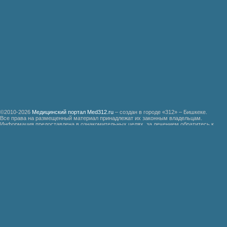
©2010-2026
Медицинский портал Med312.ru
– создан в городе «312» – Бишкеке.
Все права на размещенный материал принадлежат их законным владельцам.
Информация предоставлена в ознакомительных целях, за лечением обратитесь к
специалистам.
Мед312.ру
Организация медицинской помощи больным ревматизмом
Бронхиальная астма
Болезнь Дауна
Акушерство
Руководство по медицинской психологии
Функциональные системы организма доноров гипериммунной плазмы
Эндемическая зобная болезнь
Гипертоническая болезнь
Почечно-каменная болезнь
Неотложная хирургическая помощь при травмах
Руководство по патологической физиологии