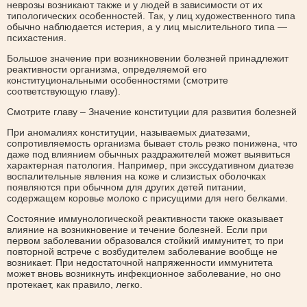
неврозы возникают также и у людей в зависимости от их
типологических особенностей. Так, у лиц художественного типа
обычно наблюдается истерия, а у лиц мыслительного типа —
психастения.
Большое значение при возникновении болезней принадлежит
реактивности организма, определяемой его
конституциональными особенностями (смотрите
соответствующую главу).
Смотрите главу – Значение конституции для развития болезней
При аномалиях конституции, называемых диатезами,
сопротивляемость организма бывает столь резко понижена, что
даже под влиянием обычных раздражителей может выявиться
характерная патология. Например, при экссудативном диатезе
воспалительные явления на коже и слизистых оболочках
появляются при обычном для других детей питании,
содержащем коровье молоко с присущими для него белками.
Состояние иммунологической реактивности также оказывает
влияние на возникновение и течение болезней. Если при
первом заболевании образовался стойкий иммунитет, то при
повторной встрече с возбудителем заболевание вообще не
возникает. При недостаточной напряженности иммунитета
может вновь возникнуть инфекционное заболевание, но оно
протекает, как правило, легко.