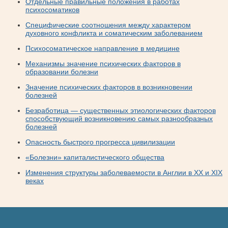
Отдельные правильные положения в работах
психосоматиков
Специфические соотношения между характером
духовного конфликта и соматическим заболеванием
Психосоматическое направление в медицине
Механизмы значение психических факторов в
образовании болезни
Значение психических факторов в возникновении
болезней
Безработица — существенных этиологических факторов
способствующий возникновению самых разнообразных
болезней
Опасность быстрого прогресса цивилизации
«Болезни» капиталистического общества
Изменения структуры заболеваемости в Англии в XX и XIX
веках