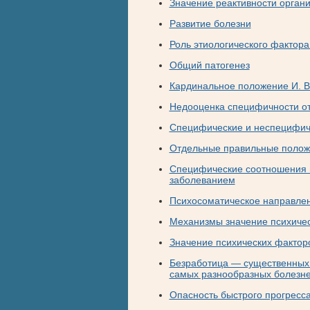
Значение реактивности органи
Развитие болезни
Роль этиологического фактора
Общий патогенез
Кардинальное положение И. В
Недооценка специфичности от
Специфические и неспецифич
Отдельные правильные положе
Специфические соотношения м
заболеванием
Психосоматическое направле
Механизмы значение психичес
Значение психических фактор
Безработица — существенных 
самых разнообразных болезн
Опасность быстрого прогресс