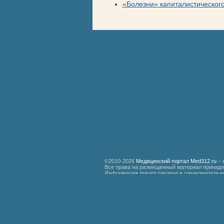
«Болезни» капиталистическог
©2010-2026
Медицинский портал Med312.ru
– 
Все права на размещенный материал принадл
Информация предоставлена в ознакомительны
специалистам.
Мед312.ру
Организация медицинской помощи больным ревматизмом
Бронхиальная астма
Болезнь Дауна
Акушерство