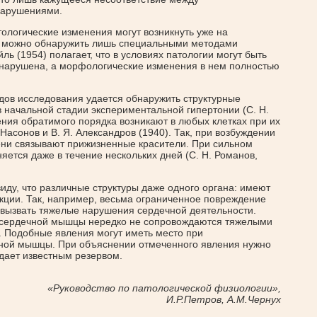
нарушениями.
тологические изменения могут возникнуть уже на
о, можно обнаружить лишь специальными методами
йль (1954) полагает, что в условиях патологии могут быть
а нарушена, а морфологические изменения в нем полностью
дов исследования удается обнаружить структурные
 начальной стадии экспериментальной гипертонии (С. Н.
ения обратимого порядка возникают в любых клетках при их
 Насонов и В. Я. Александров (1940). Так, при возбуждении
ени связывают прижизненные красители. При сильном
яется даже в течение нескольких дней (С. Н. Романов,
иду, что различные структуры даже одного органа: имеют
кции. Так, например, весьма ограниченное повреждение
вызвать тяжелые нарушения сердечной деятельности.
сердечной мышцы нередко не сопровождаются тяжелыми
. Подобные явления могут иметь место при
ной мышцы. При объяснении отмеченного явления нужно
адает известным резервом.
«Руководство по патологической физиологии»,
И.Р.Петров, А.М.Чернух