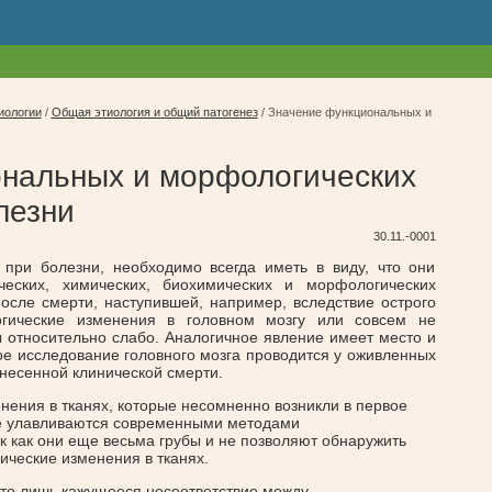
иологии
/
Общая этиология и общий патогенез
/
Значение функциональных и
нальных и морфологических
лезни
30.11.-0001
при болезни, необходимо всегда иметь в виду, что они
ческих, химических, биохимических и морфологических
осле смерти, наступившей, например, вследствие острого
огические изменения в головном мозгу или совсем не
 относительно слабо. Аналогичное явление имеет место и
кое исследование головного мозга проводится у оживленных
несенной клинической смерти.
нения в тканях, которые несомненно возникли в первое
не улавливаются современными методами
к как они еще весьма грубы и не позволяют обнаружить
ические изменения в тканях.
то лишь кажущееся несоответствие между