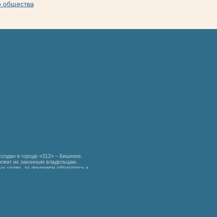
о общества
создан в городе «312» – Бишкеке.
ежат их законным владельцам.
х целях, за лечением обратитесь к