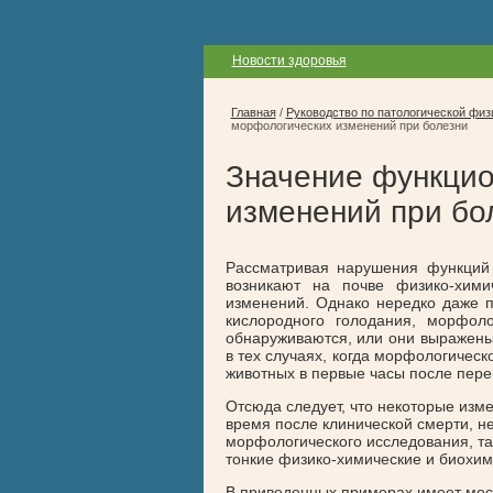
Новости здоровья
Главная
/
Руководство по патологической физ
морфологических изменений при болезни
Значение функцио
изменений при бо
Рассматривая нарушения функций 
возникают на почве физико-хими
изменений. Однако нередко даже п
кислородного голодания, морфол
обнаруживаются, или они выражены
в тех случаях, когда морфологичес
животных в первые часы после пере
Отсюда следует, что некоторые изме
время после клинической смерти, 
морфологического исследования, та
тонкие физико-химические и биохим
В приведенных примерах имеет мес