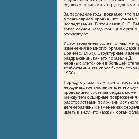
функциональными и структурными 
За последние годы показано, что па
молекулярном уровне, что, конечн
исследования. В этой связи С. С. Ва
такие случаи, когда функция орган
отсутствуют.
Использованием более точных мето
изменения во многих органах даже в
Брайнес, 1953). Структурные измен
раздражении, как это показали Д. Н.
нервных клеток они в большей степ
возбуждении эта способность сохран
1956).
Наряду с указанным нужно иметь в в
неодинаковое значение для его фун
проводящей системы сердца может 
Между тем обширные повреждения 
расстройствами при жизни больного
дегенеративных изменениях сердеч
иметь в виду, что каждый орган обл