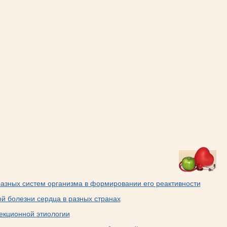
азных систем организма в формировании его реактивности
й болезни сердца в разных странах
екционной этиологии