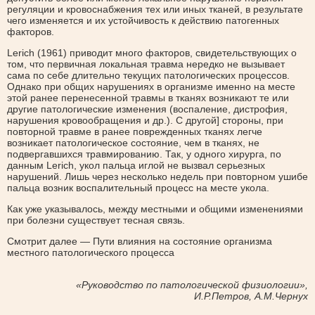
регуляции и кровоснабжения тех или иных тканей, в результате
чего изменяется и их устойчивость к действию патогенных
факторов.
Lerich (1961) приводит много факторов, свидетельствующих о
том, что первичная локальная травма нередко не вызывает
сама по себе длительно текущих патологических процессов.
Однако при общих нарушениях в организме именно на месте
этой ранее перенесенной травмы в тканях возникают те или
другие патологические изменения (воспаление, дистрофия,
нарушения кровообращения и др.). С другой] стороны, при
повторной травме в ранее поврежденных тканях легче
возникает патологическое состояние, чем в тканях, не
подвергавшихся травмированию. Так, у одного хирурга, по
данным Lerich, укол пальца иглой не вызвал серьезных
нарушений. Лишь через несколько недель при повторном ушибе
пальца возник воспалительный процесс на месте укола.
Как уже указывалось, между местными и общими изменениями
при болезни существует тесная связь.
Смотрит далее — Пути влияния на состояние организма
местного патологического процесса
«Руководство по патологической физиологии»,
И.Р.Петров, А.М.Чернух