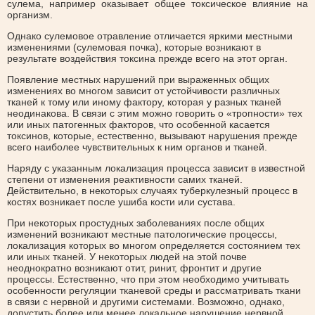
сулема, например оказывает общее токсическое влияние на
организм.
Однако сулемовое отравление отличается яркими местными
изменениями (сулемовая почка), которые возникают в
результате воздействия токсина прежде всего на этот орган.
Появление местных нарушений при выраженных общих
изменениях во многом зависит от устойчивости различных
тканей к тому или иному фактору, которая у разных тканей
неодинакова. В связи с этим можно говорить о «тропности» тех
или иных патогенных факторов, что особенной касается
токсинов, которые, естественно, вызывают нарушения прежде
всего наиболее чувствительных к ним органов и тканей.
Наряду с указанным локализация процесса зависит в известной
степени от изменения реактивности самих тканей.
Действительно, в некоторых случаях туберкулезный процесс в
костях возникает после ушиба кости или сустава.
При некоторых простудных заболеваниях после общих
изменений возникают местные патологические процессы,
локализация которых во многом определяется состоянием тех
или иных тканей. У некоторых людей на этой почве
неоднократно возникают отит, ринит, фронтит и другие
процессы. Естественно, что при этом необходимо учитывать
особенности регуляции тканевой среды и рассматривать ткани
в связи с нервной и другими системами. Возможно, однако,
допустить более или менее локальное нарушение нервной