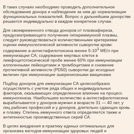
В таких случаях необходимо проводить дополнительное
обследование донора и наблюдение за ним до нормализации
функциональных показателей. Вопрос о дальнейшем донорстве
решается индивидуально в каждом конкретном случае.
Для своевременного отвода доноров от плазмафереза,
предусматривающего получение гипериммунной плазмы,
следует руководствоваться количественными критериями
оценки иммунологической активности сыворотки крови:
3
содержание а-антистафилотоксина менее 5-10
МЕ/л при
иммунизации СА; содержание мертвых клеток в
лимфоцитотоксической пробе менее 60% при иммунизации
аллогенными лейкоцитами и тромбоцитами и снижение
протективной активности (PD50) сыворотки до исходных
величин при иммунизации эшерихиозными вакцинами.
Подбор доноров для иммунизации СА целесообразно
осуществлять с учетом ряда общих и индивидуальных
факторов, оказывающих определенное влияние на процесс
иммуногенеза. Наибольшее количество а-антистафилотоксина
вырабатывается у доноров-мужчин в возрасте 31 — 40 лет, у
лиц рабочих профессий и у доноров, длительно сдающих кровь
и плазму. Степень иммунного ответа определяется также и
антигенностью производственных серий СА.
В целях внедрения в практику единых оптимальных для
организма методов иммунизации здоровых людей и