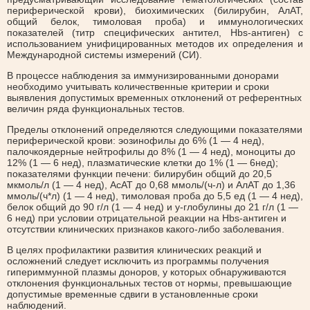
периферической крови), биохимических (билирубин, АлАТ,
общий белок, тимоловая проба) и иммунологических
показателей (титр специфических антител, Hbs-антиген) с
использованием унифицированных методов их определения и
Международной системы измерений (СИ).
В процессе наблюдения за иммунизированными донорами
необходимо учитывать количественные критерии и сроки
выявления допустимых временных отклонений от референтных
величин ряда функциональных тестов.
Пределы отклонений определяются следующими показателями
периферической крови: эозинофилы до 6% (1 — 4 нед),
палочкоядерные нейтрофилы до 8% (1 — 4 нед), моноциты до
12% (1 — 6 нед), плазматические клетки до 1% (1 — 6нед);
показателями функции печени: билирубин общий до 20,5
мкмоль/л (1 — 4 нед), АсАТ до 0,68 ммоль/(ч-л) и АлАТ до 1,36
ммоль/(ч*л) (1 — 4 нед), тимоловая проба до 5,5 ед (1 — 4 нед),
белок общий до 90 г/л (1 — 4 нед) и у-глобулины до 21 г/л (1 —
6 нед) при условии отрицательной реакции на Hbs-антиген и
отсутствии клинических признаков какого-либо заболевания.
В целях профилактики развития клинических реакций и
осложнений следует исключить из программы получения
гипериммунной плазмы доноров, у которых обнаруживаются
отклонения функциональных тестов от нормы, превышающие
допустимые временные сдвиги в установленные сроки
наблюдений.