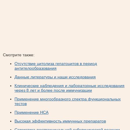
Смотрите также:
Отсутствие цитолиза гепатоцитов в период
антителообразования
Данные литературы и наши исследования
Клинические наблюдения и лабораторные исследования
через 8 лет и более после иммунизации
Применение многообразного спектра функциональных
тестов
Применение НСА
Высокая эффективность иммунных препаратов
Семиотика поствакцинальной субклинической реакции