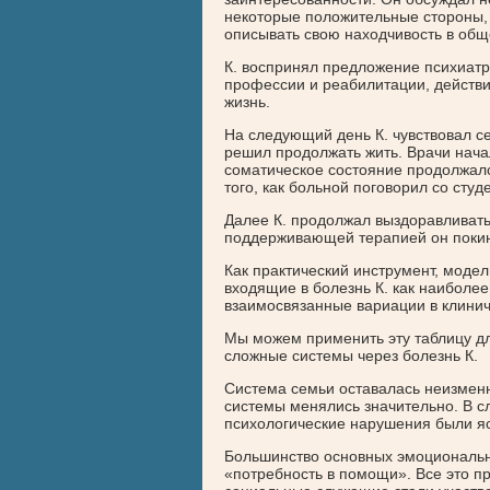
некоторые положительные стороны, 
описывать свою находчивость в общ
К. воспринял предложение психиатра
профессии и реабилитации, действи
жизнь.
На следующий день К. чувствовал се
решил продолжать жить. Врачи нача
соматическое состояние продолжало
того, как больной поговорил со студ
Далее К. продолжал выздоравливать
поддерживающей терапией он покину
Как практический инструмент, моде
входящие в болезнь К. как наиболе
взаимосвязанные вариации в клинич
Мы можем применить эту таблицу для
сложные системы через болезнь К.
Система семьи оставалась неизменн
системы менялись значительно. В с
психологические нарушения были я
Большинство основных эмоциональн
«потребность в помощи». Все это при