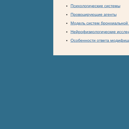
Психологические системы
Провоцирующие агенты
Модель систем бронхиальной
Нейрофизиологические иссле
Особенности ответа модифиц