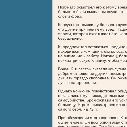
Психиатр осмотрел его к этому врем
больного были выявлены слуховые г
слов и фраз.
Консультант выявил у больного чувст
что другие причинят ему вред. Паци
ярости, которая охватывает его, когд
безразлично.
К. предпочитал оставаться наедине
находиться в компании, оказалось, 
на внимание и заботу. Наконец, бол
психиатрическую клинику, чтобы «ра
Врачи К. и сестры сказали консульта
добром отношении других, несмотря 
дышать гораздо свободнее. Он оживл
лучше настроенным.
Однако ночью он почувствовал обиду
показались ему снисходительными. 
самоубийстве. Бронхоспазм его уси
больницу. Утром психиатр решил огр
самого себя, на 72 ч.
При обсуждении этого вопроса с К. 
облегчением. Он воспринял акцию пс
заинтересованности. Он обсуждал не