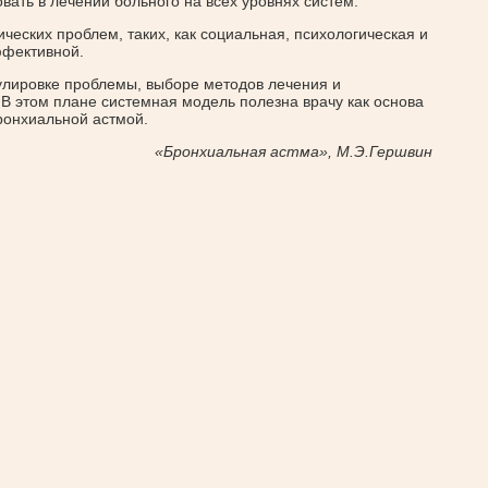
ать в лечении больного на всех уровнях систем.
еских проблем, таких, как социальная, психологическая и
ффективной.
лировке проблемы, выборе методов лечения и
В этом плане системная модель полезна врачу как основа
ронхиальной астмой.
«Бронхиальная астма», М.Э.Гершвин