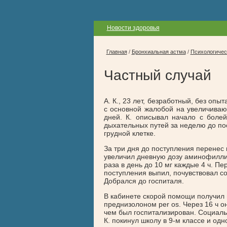
Новости здоровья
Главная
/
Бронхиальная астма
/
Психологичес
Частный случай
А. К., 23 лет, безработный, без опы
с основной жалобой на увеличива
дней. К. описывал начало с боле
дыхательных путей за неделю до по
грудной клетке.
За три дня до поступления перенес
увеличил дневную дозу аминофиллина
раза в день до 10 мг каждые 4 ч. П
поступления выпил, почувствовал со
Добрался до госпиталя.
В кабинете скорой помощи получи
преднизолоном per os. Через 16 ч о
чем был госпитализирован. Социаль
К. покинул школу в 9-м классе и од