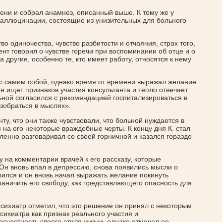
ени и собрал анамнез, описанный выше. К тому же у
аллюцинации, состоящие из унизительных для больного
во одиночества, чувство разбитости и отчаяния, страх того,
ент говорил о чувстве горечи при воспоминании об отце и о
а другие, особенно те, кто имеет работу, относятся к нему
 с самим собой, однако время от времени выражал желание
он ищет признаков участия консультанта и тепло отвечает
ьной согласился с рекомендацией госпитализироваться в
зобраться в мыслях».
нту, что они также чувствовали, что больной нуждается в
на его некоторые враждебные черты. К концу дня К. стал
енно разговаривал со своей горничной и казался гораздо
 на комментарии врачей к его рассказу, которые
Он вновь впал в депрессию, снова появились мысли о
лился и он вновь начал выражать желание покинуть
аничить его свободу, как представляющего опасность для
психиатр отметил, что это решение он принял с некоторым
ихиатра как признак реального участия и
счастность своего стиля жизни, однако отмечал ее