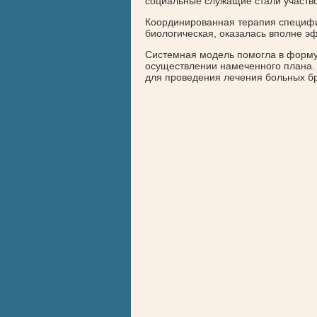
социальные служащие стали участвов
Координированная терапия специфич
биологическая, оказалась вполне э
Системная модель помогла в форму
осуществлении намеченного плана. 
для проведения лечения больных б