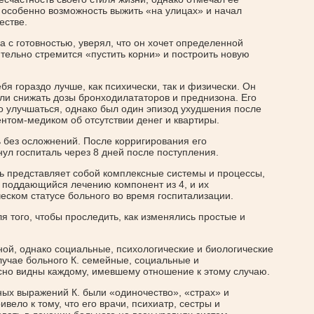
особенно возможность выжить «на улицах» и начал
естве.
 с готовностью, уверял, что он хочет определенной
тельно стремится «пустить корни» и построить новую
бя гораздо лучше, как психически, так и физически. Он
ли снижать дозы бронходилататоров и преднизона. Его
 улучшаться, однако был один эпизод ухудшения после
ентом-медиком об отсутствии денег и квартиры.
 без осложнений. После корригирования его
л госпиталь через 8 дней после поступления.
ль представляет собой комплексные системы и процессы,
е поддающийся лечению компонент из 4, и их
еском статусе больного во время госпитализации.
 того, чтобы проследить, как изменялись простые и
ой, однако социальные, психологические и биологические
лучае больного К. семейные, социальные и
сно видны каждому, имевшему отношение к этому случаю.
ых выражений К. были «одиночество», «страх» и
вело к тому, что его врачи, психиатр, сестры и