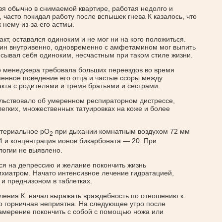
я обычно в снимаемой квартире, работая недолго и
 часто покидал работу после вспышек гнева К казалось, что
нему из-за его астмы.
акт, оставался одиноким и не мог ни на кого положиться.
ин внутривенно, одновременно с амфетамином мог выпить
исывал себя одиноким, несчастным при таком стиле жизни.
ого менеджера требовала больших переездов во время
менное поведение его отца и частые ссоры между
акта с родителями и тремя братьями и сестрами.
льствовало об умеренном респираторном дистрессе,
егких, множественных татуировках на коже и более
ртериальное рО
при дыхании комнатным воздухом 72 мм
2
,4 и концентрация ионов бикарбоната — 20. При
логии не выявлено.
ся на депрессию и желание покончить жизнь
хиатром. Начато интенсивное лечение гидратацией,
и преднизоном в таблетках.
пления К. начал выражать враждебность по отношению к
го горничная неприятна. На следующее утро после
амерение покончить с собой с помощью ножа или