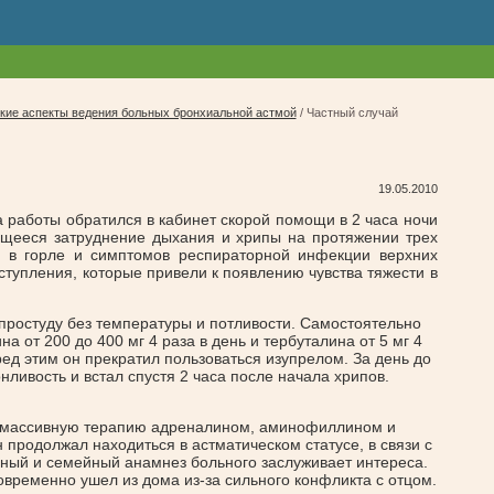
кие аспекты ведения больных бронхиальной астмой
/
Частный случай
19.05.2010
та работы обратился в кабинет скорой помощи в 2 часа ночи
ющееся затруднение дыхания и хрипы на протяжении трех
й в горле и симптомов респираторной инфекции верхних
ступления, которые привели к появлению чувства тяжести в
 простуду без температуры и потливости. Самостоятельно
 от 200 до 400 мг 4 раза в день и тербуталина от 5 мг 4
еред этим он прекратил пользоваться изупрелом. За день до
нливость и встал спустя 2 часа после начала хрипов.
л массивную терапию адреналином, аминофиллином и
н продолжал находиться в астматическом статусе, в связи с
ный и семейный анамнез больного заслуживает интереса.
новременно ушел из дома из-за сильного конфликта с отцом.