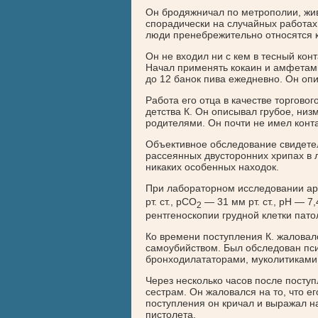
Он бродяжничал по метрополии, жив
спорадически на случайных работах,
люди пренебрежительно относятся к 
Он не входил ни с кем в тесный конт
Начал применять кокаин и амфетам
до 12 банок пива ежедневно. Он оп
Работа его отца в качестве торгов
детства К. Он описывал грубое, низ
родителями. Он почти не имел конт
Объективное обследование свидете
рассеянных двусторонних хрипах в л
никаких особенных находок.
При лабораторном исследовании а
рт. ст., рСО
— 31 мм рт. ст., рН — 7
2
рентгеноскопии грудной клетки пато
Ко времени поступления К. жаловал
самоубийством. Был обследован пси
бронходилататорами, муколитиками 
Через несколько часов после посту
сестрам. Он жаловался на то, что е
поступления он кричал и выражал н
пистолета.