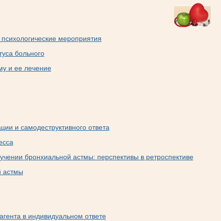
 психологические мероприятия
туса больного
му и ее лечение
ции и самодеструктивного ответа
есса
учении бронхиальной астмы: перспективы в ретроспективе
 астмы
агента в индивидуальном ответе