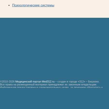
Психологические системы
©2010-2026
Медицинский портал Med312.ru
– создан в городе «312» – Бишкеке.
Все права на размещенный материал принадлежат их законным владельцам.
Информация предоставлена в ознакомительных целях, за лечением обратитесь к
специалистам.
Мед312.ру
Организация медицинской помощи больным ревматизмом
Бронхиальная астма
Болезнь Дауна