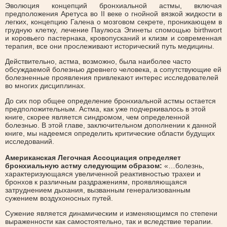
Эволюция концепций бронхиальной астмы, включая
предположения Аретуса во II веке о гнойной вязкой жидкости в
легких, концепцию Галена о мозговом секрете, проникающем в
грудную клетку, лечение Паулюса Эгинеты спомощью birthwort
и коровьего пастернака, кровопусканий и клизм и современная
терапия, все они прослеживают исторический путь медицины.
Действительно, астма, возможно, была наиболее часто
обсуждаемой болезнью древнего человека, а сопутствующие ей
болезненные проявления привлекают интерес исследователей
во многих дисциплинах.
До сих пор общее определение бронхиальной астмы остается
предположительным. Астма, как уже подчеркивалось в этой
книге, скорее является синдромом, чем определенной
болезнью. В этой главе, заключительном дополнении к данной
книге, мы надеемся определить критические области будущих
исследований.
Американская Легочная Ассоциация определяет
бронхиальную астму следующим образом:
«…болезнь,
характеризующаяся увеличенной реактивностью трахеи и
бронхов к различным раздражениям, проявляющаяся
затруднением дыхания, вызванным генерализованным
сужением воздухоносных путей.
Сужение является динамическим и изменяющимся по степени
выраженности как самостоятельно, так и вследствие терапии.