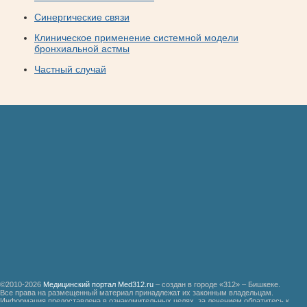
Синергические связи
Клиническое применение системной модели
бронхиальной астмы
Частный случай
©2010-2026
Медицинский портал Med312.ru
– создан в городе «312» – Бишкеке.
Все права на размещенный материал принадлежат их законным владельцам.
Информация предоставлена в ознакомительных целях, за лечением обратитесь к