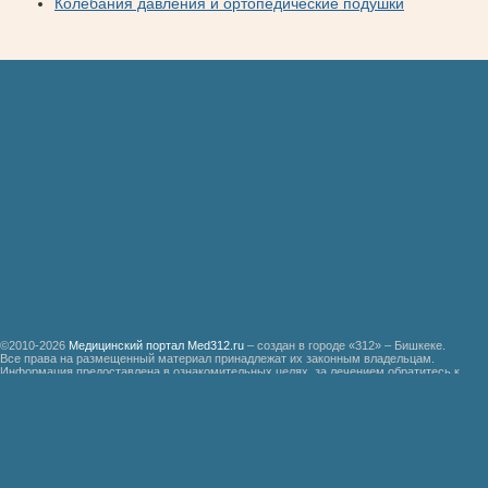
Колебания давления и ортопедические подушки
©2010-2026
Медицинский портал Med312.ru
– создан в городе «312» – Бишкеке.
Все права на размещенный материал принадлежат их законным владельцам.
Информация предоставлена в ознакомительных целях, за лечением обратитесь к
специалистам.
Мед312.ру
Организация медицинской помощи больным ревматизмом
Бронхиальная астма
Болезнь Дауна
Акушерство