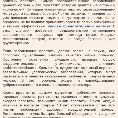
болезнь простаты. Самое распространенное заболевание
данного органа – это простатит, который делится на острый и
хронический. Ситуация усложняется тем, что такие заболевания
могут долго протекать без явной симптоматики, и проявляться в
уже довольно сложных стадиях, когда острые воспалительные
процессы не позволяют применять простые легкие антибиотики
и весьма эффективный
массаж предстательной железы
. В
этих случаях требуется предварительное купирование
воспалительного процесса при помощи новых мощных
лекарственных средств, которые не всегда безопасны для
других органов.
Если заболевание простаты долгое время не лечить, оно
способно существенно снизить качество жизни больного.
Состояние постепенно ухудшается, вызывая общую
раздражительность, утомляемость, снижение
работоспособности. Кроме того, существует огромный перечень
всевозможных урологических заболеваний, которые могут
развиваться в качестве осложнения проблем в предстательной
железе. В это перечень входят и новообразования
доброкачественного и злокачественного характера.
Кроме простатита частыми мужскими проблемами являются
аденома простаты, рак железы, эмпиема семенного пузырька,
склероз простаты, везикулит, камни простаты. Почти каждый
мужчина в возрасте старше 40 лет сталкивается с тем или
иными проблемами здоровья предстательной железы.
Естественно, что чем быстрее больной обращается к врачу, тем
быстрее и легче проходит лечение.