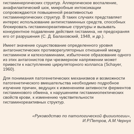
гистаминергических структур. Аллергическое воспаление,
анафилактический шок, микробные интоксикации
сопровождаются повышенной реактивностью
гистаминергических структур. В таких случаях представляет
интерес использование антигистаминных средств, способных
блокировать гистаминореактивные структуры и вызывать
конкурентное подавление действия гистамина, не предохраняя
его от разрушения (С. Д. Балаховский, 1948, и др.).
Имеет значение существование определенного уровня
антагонистических противорегуляторных отношений между
гистамином и катехоламинами, избыточное образование одного
из этих антагонистов при чрезмерном напряжении может
привести к наступлению циркуляторного коллапса (Schayer,
1960).
Для понимания патогенетических механизмов и возможности
патогенетического вмешательства необходимо подробное
изучение причин, ведущих к изменениям активности ферментов
гистаминового обмена, к нарушениям гистамииопектических
свойств крови, к изменению чувствительности
гистаминореактивных структур.
«Руководство по патологической физиологии»,
И.Р.Петров, А.М.Чернух