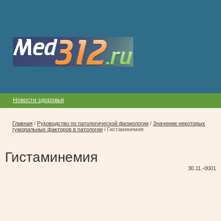
Новости здоровья
Главная
/
Руководство по патологической физиологии
/
Значение некоторых
гуморальных факторов в патологии
/
Гистаминемия
Гистаминемия
30.11.-0001