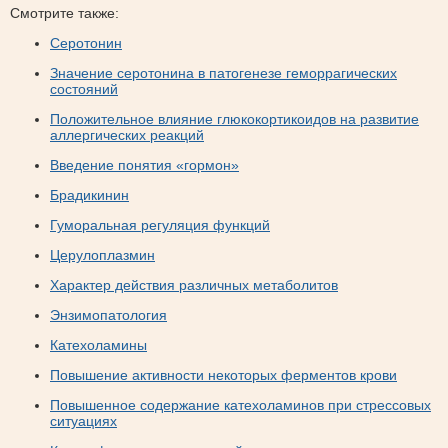
Смотрите также:
Серотонин
Значение серотонина в патогенезе геморрагических
состояний
Положительное влияние глюкокортикоидов на развитие
аллергических реакций
Введение понятия «гормон»
Брадикинин
Гуморальная регуляция функций
Церулоплазмин
Характер действия различных метаболитов
Энзимопатология
Катехоламины
Повышение активности некоторых ферментов крови
Повышенное содержание катехоламинов при стрессовых
ситуациях