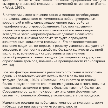
сыворотку с высокой гистаминопектической активностью (Parrat
и West, 1957).
В патологии имеет значение также и местное освобождение
гистамина, зависящее от измененных нейро-гуморальных
корреляций и обусловливающее многие расстройства
периферического кровообращения. Так, при нарушении
кортико-висцеральных взаимоотношений и возникающих
вследствие этого нейрогуморальных сдвигах в слизистой
оболочке и мышечной оболочке желудка образуются
значительные количества гистамина. Его патогенетическое
значение сводится, во-первых, к резкому усилению желудочной
секреции, в частности к выработке больших количеств соляной
кислоты, и, во-вторых, к существенным изменениям
кровообращения в тканях желудка (расширение сосудов, стаз,
образование тромбов, повышение проницаемости капиллярной
стенки).
Все эти факторы понижают резистентность ткани и могут быть
одним из патогенетических механизмов в развитии язвы
желудка (Babkin, 1960). «Гистаминная» гипотеза язвенной
болезни подкрепляется клиническими данными о значительном
повышении гистамина в крови у больных язвенной болезнью.
Совершенно остается неизвестным значение ферментных
систем гистаминного обмена, участвующих в этом процессе.
Усиленные реакции на небольшие количества гистамина могут
наблюдаться при изменении чувствительности