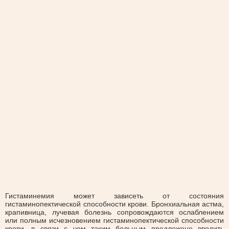
Гистаминемия может зависеть от состояния
гистаминопектической способности крови. Бронхиальная астма,
крапивница, лучевая болезнь сопровождаются ослаблением
или полным исчезновением гистаминопектической способности
крови, в связи с чем таким больным предложено вводить