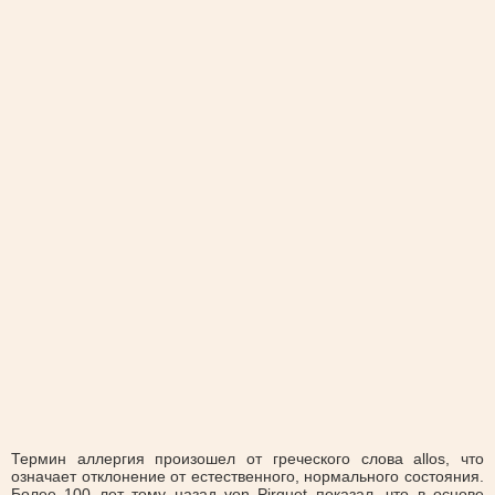
Термин аллергия произошел от греческого слова allos, что
означает отклонение от естественного, нормального состояния.
Более 100 лет тому назад von Pirquet показал, что в основе