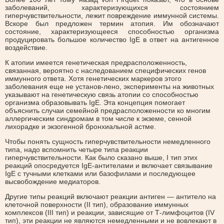
заболеваний, характеризующихся состоянием
гиперчувствительности, лежит повреждение иммунной системы.
Вскоре был предложен термин атопия. Им обозначают
состояние, характеризующееся способностью организма
продуцировать большое количество IgE в ответ на антигенное
воздействие.
К атопии имеется генетическая предрасположенность,
связанная, вероятно с наследованием специфических генов
иммунного ответа. Хотя генетических маркеров этого
заболевания еще не установ-лено, эксперименты на животных
указывают на генетическую связь атопии со способностью
организма образовывать IgE. Эта концепция помогает
объяснить случаи семейной предрасположенности ко многим
аллергическим синдромам в том числе к экземе, сенной
лихорадке и экзогенной бронхиальной астме.
Чтобы понять сущность гиперчувствительности немедленного
типа, надо вспомнить четыре типа реакции
гиперчувствительности. Как было сказано выше, I тип этих
реакций опосредуется IgE-антителами и включает связывание
IgE с тучными клетками или базофилами и последующее
высвобождение медиаторов.
Другие типы реакций включают реакции антиген — антитело на
клеточной поверхности (II тип), образование иммунных
комплексов (III тип) и реакции, зависящие от Т-лимфоцитов (IV
тип), эти реакции не являются немедленными и не вовлекают в