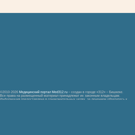
©2010-2026
Медицинский портал Med312.ru
– создан в городе «312» – Бишкеке.
Все права на размещенный материал принадлежат их законным владельцам.
Информация предоставлена в ознакомительных целях, за лечением обратитесь к
специалистам.
Мед312.ру
Организация медицинской помощи больным ревматизмом
Бронхиальная астма
Болезнь Дауна
Акушерство
Руководство по медицинской психологии