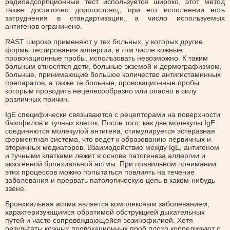
радиоадсорбционный тест используется широко, этот метод
также достаточно дорогостоящ, при его исполнении есть
затруднения в стандартизации, а число используемых
антигенов ограничено.
RAST широко применяют у тех больных, у которых другие
формы тестирования аллергии, в том числе кожные
провокационные пробы, использовать невозможно. К таким
больным относятся дети, больные экземой и дермографизмом,
больные, принимающие большое количество антигистаминных
препаратов, а также те больные, провокационные пробы
которым проводить нецелесообразно или опасно в силу
различных причин.
IgE специфически связываются с рецепторами на поверхности
базофилов и тучных клеток. После того, как две молекулы IgE
соединяются молекулой антигена, стимулируется эстеразная
ферментная система, что ведет к образованию первичных и
вторичных медиаторов. Взаимодействие между IgE, антигеном
и тучными клетками лежит в основе патогенеза аллергии и
экзогенной бронхиальной астмы. При правильном понимании
этих процессов можно попытаться повлиять на течение
заболевания и прервать патологическую цепь в каком-нибудь
звене.
Бронхиальная астма является комплексным заболеванием,
характеризующимся обратимой обструкцией дыхательных
путей и часто сопровождающейся эозинофилией. Хотя
результаты кожных провокационных проб плохо коррелируют с