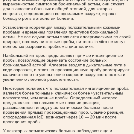
выраженностью симптомов бронхиальной астмы, они служат
для выявления больных с общей атопией, для которых
вещества, содержащиеся во вдыхаемом воздухе, играют
большую роль в этиологии болезни.
Установлена корреляция между положительными кожными
пробами и временем появления приступов бронхиальной
астмы. Не все случаи астмы являются аллергическими по своей
природе, поэтому ни кожные пробы, ни тесты in vitro не могут
полностью разрешить проблемы диагностики.
Наибольший интерес представляют прямые ингаляционные
пробы, позволяющие оценивать состояние больных
бронхиальной астмой. Аллерген вводят в дыхательные пути в
виде аэрозоля, и ответ на провокационную пробу регистрируют
количественно по уменьшению скорости воздушного потока и
увеличению легочной резистентности.
Некоторые полагают, что положительная ингаляционная проба
является более точным и клинически более чувствительным
показателем, чем кожные пробы. Определенный интерес
представляют так называемые поздние реакции,
развивающиеся иногда у астматических больных после
проведения прямых провокационных проб. Обычно реакция,
опосредованная IgE, возникает через 10 — 20 мин после
проведения пробы.
У некоторых астматических больных наблюдают еще и