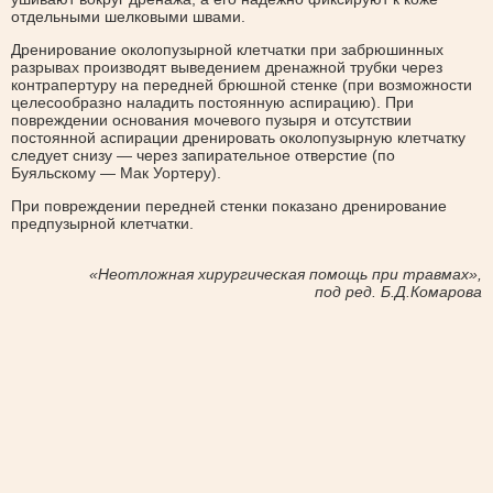
отдельными шелковыми швами.
Дренирование околопузырной клетчатки при забрюшинных
разрывах производят выведением дренажной трубки через
контрапертуру на передней брюшной стенке (при возможности
целесообразно наладить постоянную аспирацию). При
повреждении основания мочевого пузыря и отсутствии
постоянной аспирации дренировать околопузырную клетчатку
следует снизу — через запирательное отверстие (по
Буяльскому — Мак Уортеру).
При повреждении передней стенки показано дренирование
предпузырной клетчатки.
«Неотложная хирургическая помощь при травмах»,
под ред. Б.Д.Комарова