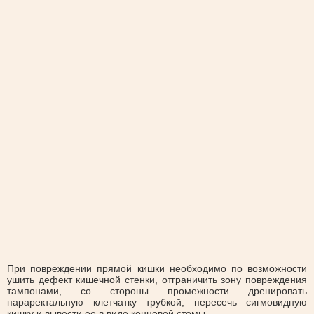
При повреждении прямой кишки необходимо по возможности
ушить дефект кишечной стенки, отграничить зону повреждения
тампонами, со стороны промежности дренировать
параректальную клетчатку трубкой, пересечь сигмовидную
кишку и вывести ее в виде концевой стомы.