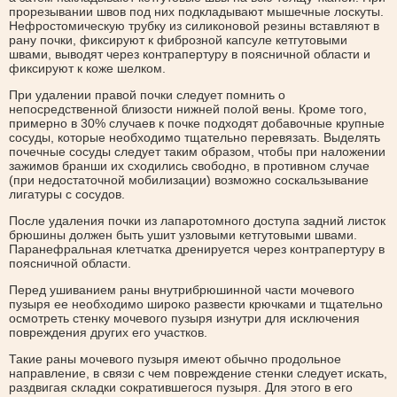
прорезывании швов под них подкладывают мышечные лоскуты.
Нефростомическую трубку из силиконовой резины вставляют в
рану почки, фиксируют к фиброзной капсуле кетгутовыми
швами, выводят через контрапертуру в поясничной области и
фиксируют к коже шелком.
При удалении правой почки следует помнить о
непосредственной близости нижней полой вены. Кроме того,
примерно в 30% случаев к почке подходят добавочные крупные
сосуды, которые необходимо тщательно перевязать. Выделять
почечные сосуды следует таким образом, чтобы при наложении
зажимов бранши их сходились свободно, в противном случае
(при недостаточной мобилизации) возможно соскальзывание
лигатуры с сосудов.
После удаления почки из лапаротомного доступа задний листок
брюшины должен быть ушит узловыми кетгутовыми швами.
Паранефральная клетчатка дренируется через контрапертуру в
поясничной области.
Перед ушиванием раны внутрибрюшинной части мочевого
пузыря ее необходимо широко развести крючками и тщательно
осмотреть стенку мочевого пузыря изнутри для исключения
повреждения других его участков.
Такие раны мочевого пузыря имеют обычно продольное
направление, в связи с чем повреждение стенки следует искать,
раздвигая складки сократившегося пузыря. Для этого в его