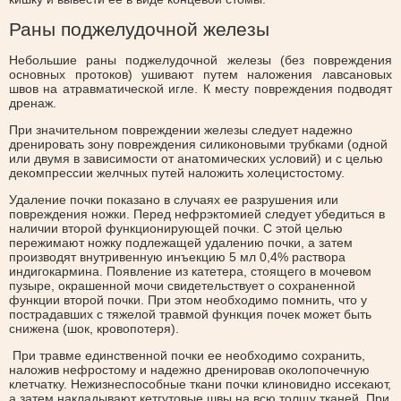
Раны поджелудочной железы
Небольшие раны поджелудочной железы (без повреждения
основных протоков) ушивают путем наложения лавсановых
швов на атравматической игле. К месту повреждения подводят
дренаж.
При значительном повреждении железы следует надежно
дренировать зону повреждения силиконовыми трубками (одной
или двумя в зависимости от анатомических условий) и с целью
декомпрессии желчных путей наложить холецистостому.
Удаление почки показано в случаях ее разрушения или
повреждения ножки. Перед нефрэктомией следует убедиться в
наличии второй функционирующей почки. С этой целью
пережимают ножку подлежащей удалению почки, а затем
производят внутривенную инъекцию 5 мл 0,4% раствора
индигокармина. Появление из катетера, стоящего в мочевом
пузыре, окрашенной мочи свидетельствует о сохраненной
функции второй почки. При этом необходимо помнить, что у
пострадавших с тяжелой травмой функция почек может быть
снижена (шок, кровопотеря).
При травме единственной почки ее необходимо сохранить,
наложив нефростому и надежно дренировав околопочечную
клетчатку. Нежизнеспособные ткани почки клиновидно иссекают,
а затем накладывают кетгутовые швы на всю толщу тканей. При