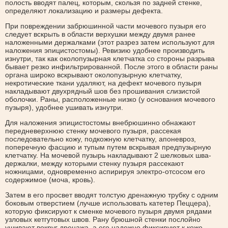
полость вводят палец, которым, скользя по задней стенке,
определяют локализацию и размеры дефекта.
При повреждении забрюшинной части мочевого пузыря его
следует вскрыть в области верхушки между двумя ранее
наложенными держалками (этот разрез затем используют для
наложения эпицистостомы). Ревизию удобнее производить
изнутри, так как околопузырная клетчатка со стороны разрыва
бывает резко инфильтрированной. После этого в области раны
органа широко вскрывают околопузырную клетчатку,
некротические ткани удаляют, на дефект мочевого пузыря
накладывают двухрядный шов без прошивания слизистой
оболочки. Раны, расположенные низко (у основания мочевого
пузыря), удобнее ушивать изнутри.
Для наложения эпицистостомы внебрюшинно обнажают
передневерхнюю стенку мочевого пузыря, рассекая
последовательно кожу, подкожную клетчатку, апоневроз,
поперечную фасцию и тупым путем вскрывая предпузырную
клетчатку. На мочевой пузырь накладывают 2 шелковых шва-
держалки, между которыми стенку пузыря рассекают
ножницами, одновременно аспирируя электро-отсосом его
содержимое (моча, кровь).
Затем в его просвет вводят толстую дренажную трубку с одним
боковым отверстием (лучше использовать катетер Пеццера),
которую фиксируют к сменке мочевого пузыря двумя рядами
узловых кетгутовых швов. Рану брюшной стенки послойно
ушивают вокруг дренажа, а его надежно фиксируют к коже