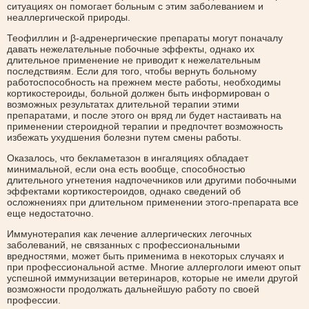
ситуациях он помогает больным с этим заболеванием и
неаллергической природы.
Теофиллин и β-адренергические препараты могут поначалу
давать нежелательные побочные эффекты, однако их
длительное применение не приводит к нежелательным
последствиям. Если для того, чтобы вернуть больному
работоспособность на прежнем месте работы, необходимы
кортикостероиды, больной должен быть информирован о
возможных результатах длительной терапии этими
препаратами, и после этого он вряд ли будет настаивать на
применении стероидной терапии и предпочтет возможность
избежать ухудшения болезни путем смены работы.
Оказалось, что бекламетазон в ингаляциях обладает
минимальной, если она есть вообще, способностью
длительного угнетения надпочечников или другими побочными
эффектами кортикостероидов, однако сведений об
осложнениях при длительном применении этого-препарата все
еще недостаточно.
Иммунотерапия как лечение аллергических легочных
заболеваний, не связанных с профессиональными
вредностями, может быть применима в некоторых случаях и
при профессиональной астме. Многие аллергологи имеют опыт
успешной иммунизации ветеринаров, которые не имели другой
возможности продолжать дальнейшую работу по своей
профессии.