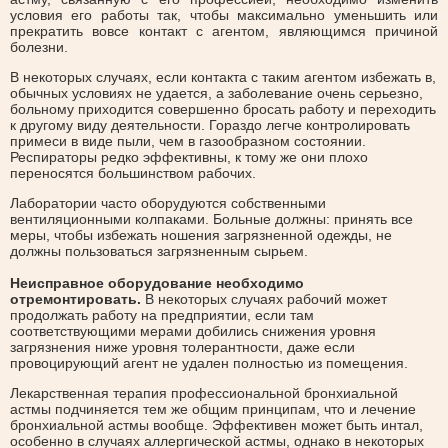
условия его работы так, чтобы максимально уменьшить или
прекратить вовсе контакт с агентом, являющимся причиной
болезни.
В некоторых случаях, если контакта с таким агентом избежать в,
обычных условиях не удается, а заболевание очень серьезно,
больному приходится совершенно бросать работу и переходить
к другому виду деятельности. Гораздо легче контролировать
примеси в виде пыли, чем в газообразном состоянии.
Респираторы редко эффективны, к тому же они плохо
переносятся большинством рабочих.
Лаборатории часто оборудуются собственными
вентиляционными колпаками. Больные должны: принять все
меры, чтобы избежать ношения загрязненной одежды, не
должны пользоваться загрязненным сырьем.
Неисправное оборудование необходимо
отремонтировать.
В некоторых случаях рабочий может
продолжать работу на предприятии, если там
соответствующими мерами добились снижения уровня
загрязнения ниже уровня толерантности, даже если
провоцирующий агент не удален полностью из помещения.
Лекарственная терапия профессиональной бронхиальной
астмы подчиняется тем же общим принципам, что и лечение
бронхиальной астмы вообще. Эффективен может быть интал,
особенно в случаях аллергической астмы, однако в некоторых