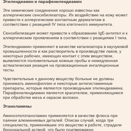
Этилендиамин и парафенилендиамин
Эти химические соединения хорошо известны как
аллергические сенсибилизаторы. Их воздействие на кожу может
привести к аллергическим контактным дерматитам в
соответствии с реакцией IV типа клеточного иммунитета.
Сенсибилизация может привести к образованию IgE-антител и к
аллергическим проявлениям в соответствии с реакциями I типа.
Этилендиамин применяют в качестве катализатора в каучуковой
промышленности и как растворитель в производстве лаков, у
некоторых рабочих, имеющих контакт с этим веществом,
выявляются положительные кожные пробы и немедленная
астматическая реакция на провокационные ингаляционные
тесты.
Чувствительные к данному веществу больные не должны
принимать аминофиллин и некоторые антигистаминные
препараты, которые являются производными этилендиамина.
Парафенилендиамин является красителем, применяющимся
при обработке меха и окраске волокон.
Этаноламины
Аминоэтилэтаноламин применяется в качестве флюса при
паянии алюминиевых деталей. Описан случай, когда три
специалиста, применявшие это вещество в работе, страдали
бронхиальной астмой, что было подтверждено