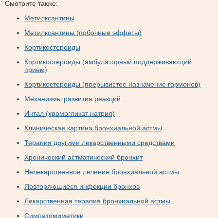
Смотрите также:
Метилксантины
Метилксантины (побочные эффеты)
Кортикостероиды
Кортикостероиды (амбулаторный поддерживающий
прием)
Кортикостероиды (прерывистое назначение гормонов)
Механизмы развития реакций
Интал (хромогликат натрия)
Клиническая картина бронхиальной астмы
Терапия другими лекарственными средствами
Хронический астматический бронхит
Нелекарственное лечение бронхиальной астмы
Повторяющиеся инфекции бронхов
Лекарственная терапия бронхиальной астмы
Симпатомиметики