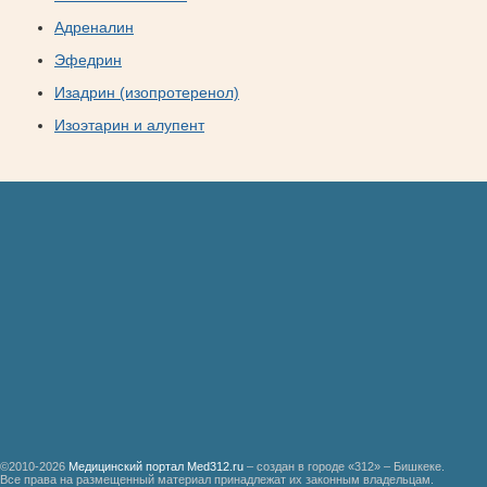
Адреналин
Эфедрин
Изадрин (изопротеренол)
Изоэтарин и алупент
©2010-2026
Медицинский портал Med312.ru
– создан в городе «312» – Бишкеке.
Все права на размещенный материал принадлежат их законным владельцам.