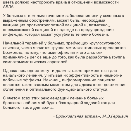
цвета должно насторожить врача в отношении возможности
АБЛА.
У больных с тяжелым течением заболевания или у склонных к
выраженным обострениям, может быть, необходима
вакцинация противогриппозной вакциной и, возможно,,
пневмококковой вакциной в надежде на предупреждение
инфекции, которая может усугублять течение болезни.
Начальной терапией у больных, требующих круглосуточного
лечения, часто является группа метилксантиновых препаратов.
Возможно, потому, что аминофиллин и его аналоги
применялись per os еще до того, как была разработана группа
симпатомиметических аэрозолей.
Однако последние могут и должны также применяться для
начального лечения, учитывая их эффективность и немногие
побочные эффекты. Наконец, информирование пациента
является также важным моментом для адекватного достижения
облегчения и оптимального функционального статуса.
С учетом всех этих рекомендаций лечение больных
бронхиальной астмой будет благодарной задачей как для
больного, так и для врача.
«Бронхиальная астма», М.Э.Гершвин