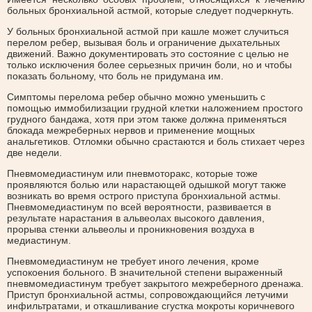
больных бронхиальной астмой, которые следует подчеркнуть.
У больных бронхиальной астмой при кашле может случиться
перелом ребер, вызывая боль и ограничение дыхательных
движений. Важно документировать это состояние с целью не
только исключения более серьезных причин боли, но и чтобы
показать больному, что боль не придумана им.
Симптомы перелома ребер обычно можно уменьшить с
помощью иммобилизации грудной клетки наложением простого
грудного бандажа, хотя при этом также должна применяться
блокада межреберных нервов и применение мощных
анальгетиков. Отломки обычно срастаются и боль стихает через
две недели.
Пневмомедиастинум или пневмоторакс, которые тоже
проявляются болью или нарастающей одышкой могут также
возникать во время острого приступа бронхиальной астмы.
Пневмомедиастинум по всей вероятности, развивается в
результате нарастания в альвеолах высокого давления,
прорыва стенки альвеолы и проникновения воздуха в
медиастинум.
Пневмомедиастинум не требует иного лечения, кроме
успокоения больного. В значительной степени выраженный
пневмомедиастинум требует закрытого межреберного дренажа.
Приступ бронхиальной астмы, сопровождающийся летучими
инфильтратами, и откашливание сгустка мокроты коричневого