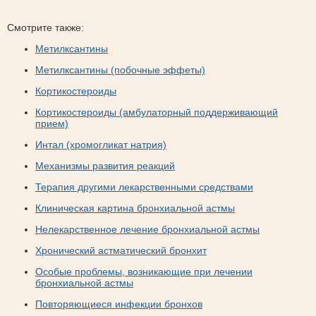
Смотрите также:
Метилксантины
Метилксантины (побочные эффеты)
Кортикостероиды
Кортикостероиды (амбулаторный поддерживающий
прием)
Интал (хромогликат натрия)
Механизмы развития реакций
Терапия другими лекарственными средствами
Клиническая картина бронхиальной астмы
Нелекарственное лечение бронхиальной астмы
Хронический астматический бронхит
Особые проблемы, возникающие при лечении
бронхиальной астмы
Повторяющиеся инфекции бронхов