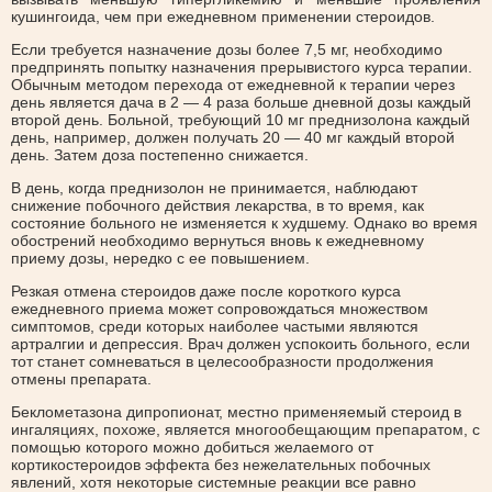
кушингоида, чем при ежедневном применении стероидов.
Если требуется назначение дозы более 7,5 мг, необходимо
предпринять попытку назначения прерывистого курса терапии.
Обычным методом перехода от ежедневной к терапии через
день является дача в 2 — 4 раза больше дневной дозы каждый
второй день. Больной, требующий 10 мг преднизолона каждый
день, например, должен получать 20 — 40 мг каждый второй
день. Затем доза постепенно снижается.
В день, когда преднизолон не принимается, наблюдают
снижение побочного действия лекарства, в то время, как
состояние больного не изменяется к худшему. Однако во время
обострений необходимо вернуться вновь к ежедневному
приему дозы, нередко с ее повышением.
Резкая отмена стероидов даже после короткого курса
ежедневного приема может сопровождаться множеством
симптомов, среди которых наиболее частыми являются
артралгии и депрессия. Врач должен успокоить больного, если
тот станет сомневаться в целесообразности продолжения
отмены препарата.
Беклометазона дипропионат, местно применяемый стероид в
ингаляциях, похоже, является многообещающим препаратом, с
помощью которого можно добиться желаемого от
кортикостероидов эффекта без нежелательных побочных
явлений, хотя некоторые системные реакции все равно