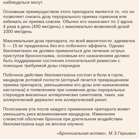
наблюдаться могут.
Основным преимуществом этого препарата является то, что он
позволяет снизить дозу перорального приема гормонов или
избежать их приема совсем. Обычно его назначают по 2 вдоха
4 раза в день (400 мкг/день) с максимально возможной дозой
1000 мкг/день.
Максимальная доза препарата, по всей вероятности, адекватна
5 — 15 мг преднизона без его побочного эффекта. Однако
беклометазон не должен применяться для лечения острых
приступов бронхоспазма, основным его назначением должно
быть поддержание состояния относительной ремиссии с
помощью требуемой дозы стероидов.
Побочное действие беклометазона состоит в боли в горле,
кандидозе ротовой полости (который лечится прекращением
приема препарата, уменьшением его дозы или назначением
нистатина) и появлением при снижении дозы пероральных
стероидов внезапных аллергических симптомов, таких, как
аллергический дерматит или аллергический ринит.
Полоскание рта после каждого применения препарата может
уменьшить риск возникновения кандидоза. Изменение
слизистой оболочки бронхов при длительном воздействии
беклометазона еще не вполне изучено.
«Бронхиальная астма», М.Э.Гершвин