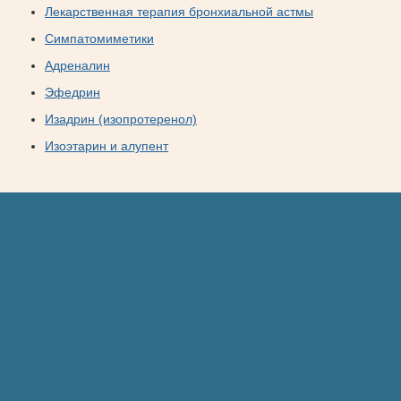
Лекарственная терапия бронхиальной астмы
Симпатомиметики
Адреналин
Эфедрин
Изадрин (изопротеренол)
Изоэтарин и алупент