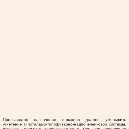
Прерывистое назначение гормонов должно уменьшить
угнетение гипоталамо-гипофизарно-надпочечниковой системы,
вызывать меньшую гипергликемию и меньшие проявления