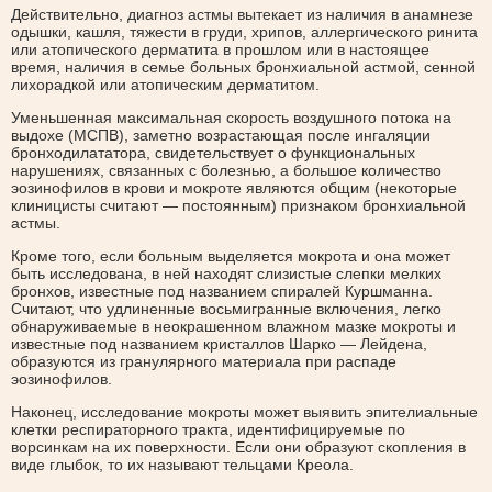
Действительно, диагноз астмы вытекает из наличия в анамнезе
одышки, кашля, тяжести в груди, хрипов, аллергического ринита
или атопического дерматита в прошлом или в настоящее
время, наличия в семье больных бронхиальной астмой, сенной
лихорадкой или атопическим дерматитом.
Уменьшенная максимальная скорость воздушного потока на
выдохе (МСПВ), заметно возрастающая после ингаляции
бронходилататора, свидетельствует о функциональных
нарушениях, связанных с болезнью, а большое количество
эозинофилов в крови и мокроте являются общим (некоторые
клиницисты считают — постоянным) признаком бронхиальной
астмы.
Кроме того, если больным выделяется мокрота и она может
быть исследована, в ней находят слизистые слепки мелких
бронхов, известные под названием спиралей Куршманна.
Считают, что удлиненные восьмигранные включения, легко
обнаруживаемые в неокрашенном влажном мазке мокроты и
известные под названием кристаллов Шарко — Лейдена,
образуются из гранулярного материала при распаде
эозинофилов.
Наконец, исследование мокроты может выявить эпителиальные
клетки респираторного тракта, идентифицируемые по
ворсинкам на их поверхности. Если они образуют скопления в
виде глыбок, то их называют тельцами Креола.