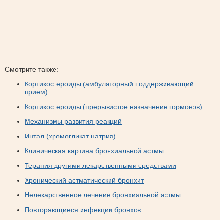
Смотрите также:
Кортикостероиды (амбулаторный поддерживающий
прием)
Кортикостероиды (прерывистое назначение гормонов)
Механизмы развития реакций
Интал (хромогликат натрия)
Клиническая картина бронхиальной астмы
Терапия другими лекарственными средствами
Хронический астматический бронхит
Нелекарственное лечение бронхиальной астмы
Повторяющиеся инфекции бронхов