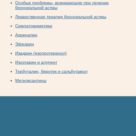
Особые проблемы, возникающие при лечении
бронхиальной астмы
Лекарственная терапия бронхиальной астмы
Симпатомиметики
Адреналин
Эфедрин
Изадрин (изопротеренол)
Изоэтарин и алупент
Тербуталин, беротек и сальбутамол
Метилксантины