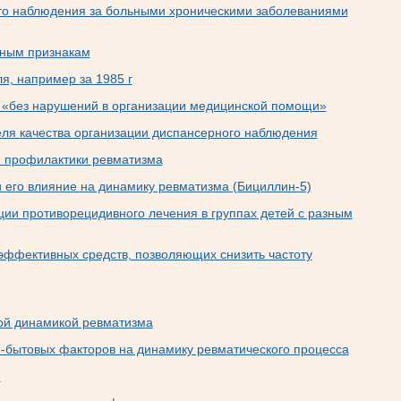
го наблюдения за больными хроническими заболеваниями
вным признакам
я, например за 1985 г
ы «без нарушений в организации медицинской помощи»
еля качества организации диспансерного наблюдения
й профилактики ревматизма
 его влияние на динамику ревматизма (Бициллин-5)
ции противорецидивного лечения в группах детей с разным
эффективных средств, позволяющих снизить частоту
ой динамикой ревматизма
-бытовых факторов на динамику ревматического процесса
й