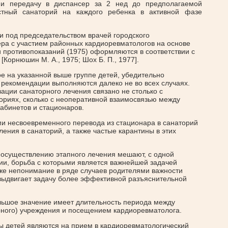
и передачу в диспансер за 2 нед до предполагаемой
стный санаторий на каждого ребенка в активной фазе
 под председательством врачей городского
ра с участием районных кардиоревматологов на основе
противопоказаний (1975) оформляются в соответствии с
[Корнюшин М. А., 1975; Шох Б. П., 1977].
ое на указанной выше группе детей, убедительно
е рекомендации выполняются далеко не во всех случаях.
ации санаторного лечения связано не столько с
ориях, сколько с неоперативной взаимосвязью между
абинетов и стационаров.
и несвоевременного перевода из стационара в санаторий
ления в санаторий, а также частые карантины в этих
 осуществлению этапного лечения мешают, с одной
ии, борьба с которыми является важнейшей задачей
же непонимание в ряде случаев родителями важности
 выдвигает задачу более эффективной разъяснительной
льшое значение имеет длительность периода между
рного) учреждения и посещением кардиоревматолога.
 детей являются на прием в кардиоревматологический