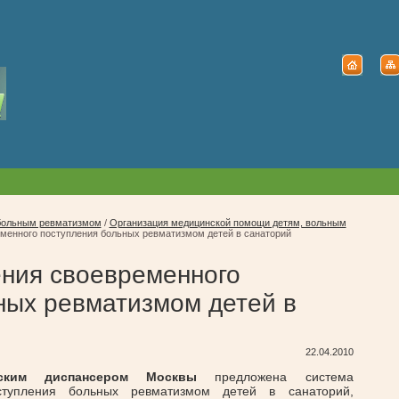
больным ревматизмом
/
Организация медицинской помощи детям, вольным
менного поступления больных ревматизмом детей в санаторий
ния своевременного
ных ревматизмом детей в
22.04.2010
ческим диспансером Москвы
предложена система
ступления больных ревматизмом детей в санаторий,