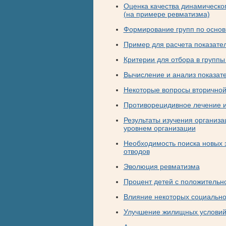
Оценка качества динамическо
(на примере ревматизма)
Формирование групп по осно
Пример для расчета показател
Критерии для отбора в групп
Вычисление и анализ показат
Некоторые вопросы вторично
Противорецидивное лечение и
Результаты изучения организа
уровнем организации
Необходимость поиска новых 
отводов
Эволюция ревматизма
Процент детей с положительн
Влияние некоторых социально
Улучшение жилищных услови