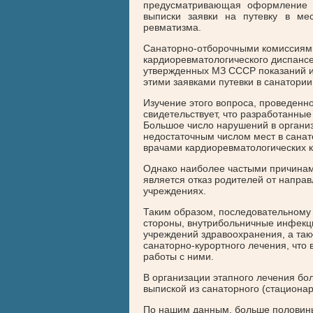
предусматривающая оформление 
выписки заявки на путевку в ме
ревматизма.
Санаторно-отборочными комиссиями
кардиоревматологического диспансе
утвержденных МЗ СССР показаний и 
этими заявками путевки в санатории 
Изучение этого вопроса, проведенн
свидетельствует, что разработанны
Большое число нарушений в организ
недостаточным числом мест в санат
врачами кардиоревматологических к
Однако наиболее частыми причинам
является отказ родителей от направ
учреждениях.
Таким образом, последовательному
стороны, внутрибольничные инфекц
учреждений здравоохранения, а так
санаторно-курортного лечения, что
работы с ними.
В организации этапного лечения бо
выпиской из санаторного (стациона
По нашим данным, больше половины