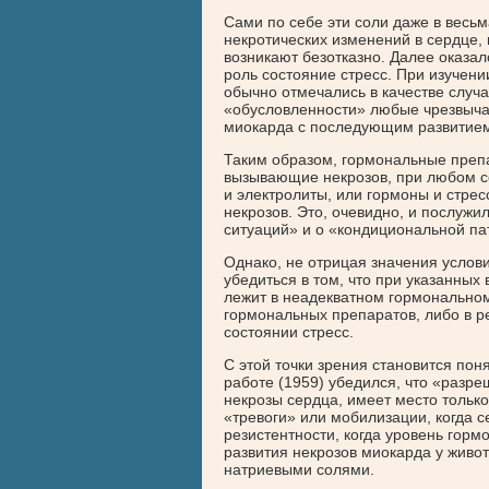
Сами по себе эти соли даже в весьм
некротических изменений в сердце,
возникают безотказно. Далее оказал
роль состояние стресс. При изучени
обычно отмечались в качестве случ
«обусловленности» любые чрезвыча
миокарда с последующим развитием
Таким образом, гормональные препа
вызывающие некрозов, при любом с
и электролиты, или гормоны и стрес
некрозов. Это, очевидно, и послужи
ситуаций» и о «кондициональной па
Однако, не отрицая значения услов
убедиться в том, что при указанны
лежит в неадекватном гормональном
гормональных препаратов, либо в р
состоянии стресс.
С этой точки зрения становится пон
работе (1959) убедился, что «разр
некрозы сердца, имеет место тольк
«тревоги» или мобилизации, когда с
резистентности, когда уровень горм
развития некрозов миокарда у жив
натриевыми солями.