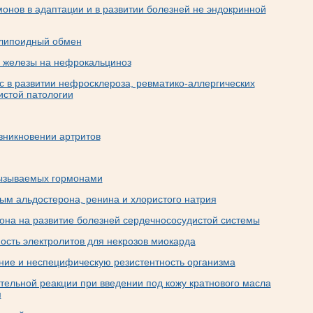
онов в адаптации и в развитии болезней не эндокринной
 липоидный обмен
 железы на нефрокальциноз
с в развитии нефросклероза, ревматико-аллергических
истой патологии
зникновении артритов
вызываемых гормонами
м альдостерона, ренина и хлористого натрия
она на развитие болезней сердечнососудистой системы
сть электролитов для некрозов миокарда
ние и неспецифическую резистентность организма
тельной реакции при введении под кожу кратнового масла
м