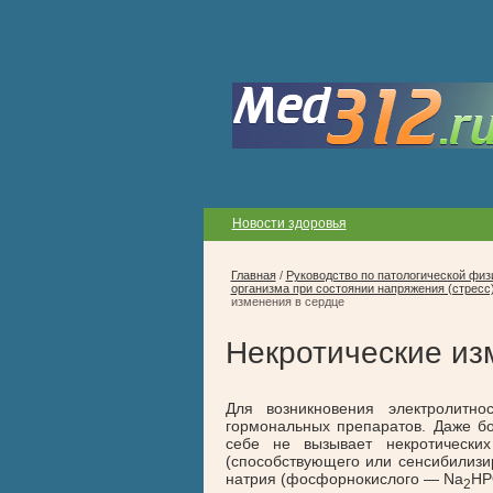
Новости здоровья
Главная
/
Руководство по патологической физ
организма при состоянии напряжения (стресс
изменения в сердце
Некротические из
Для возникновения электролитно
гормональных препаратов. Даже б
себе не вызывает некротически
(способствующего или сенсибилиз
натрия (фосфорнокислого — Na
HP
2