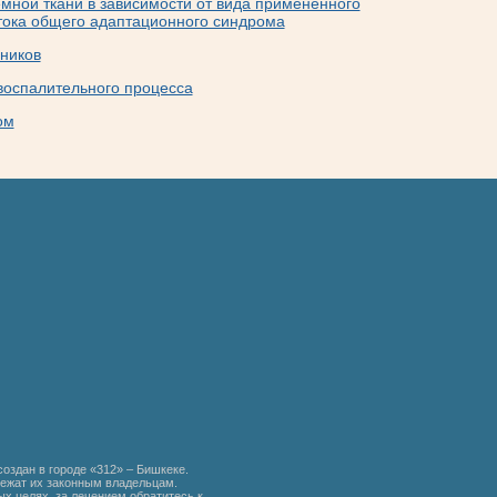
мной ткани в зависимости от вида примененного
тока общего адаптационного синдрома
ников
воспалительного процесса
ом
создан в городе «312» – Бишкеке.
ежат их законным владельцам.
х целях, за лечением обратитесь к