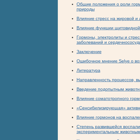
Общие положения о роли горм
природы
Влияние стресс на жировой и
Влияние функции щитовидной
Гормоны, электролиты и стрес
заболеваний и сердечнососуд
Заключение
Ошибочное мнение Selye о во
Литература
Направленность процессов, 
Введение подопытным животны
Влияние соматотропного горм
«Сенсибилизирующая» активно
Влияние гормонов на воспале
Степень развившейся воспали
экспериментальным животны