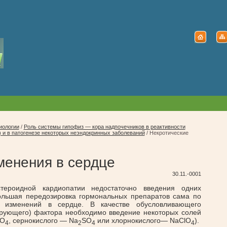
иологии
/
Роль системы гипофиз — кора надпочечников в реактивности
) и в патогенезе некоторых неэндокринных заболеваний
/
Некротические
менения в сердце
30.11.-0001
стероидной кардиопатии недостаточно введения одних
ольшая передозировка гормональных препаратов сама по
х изменений в сердце. В качестве обусловливающего
ирующего) фактора необходимо введение некоторых солей
O
, сернокислого — Na
SO
или хлорнокислого— NaClO
).
4
2
4
4