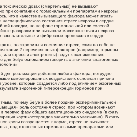
а токсических дозах (смертельных) не вызывают
 но при сочетании с гормональными препаратами некрозы
ось, что в качестве вызывающего фактора может играть
и неспецифического состояния стресс некрозы в сердце
айной находки, но на фоне гормональной или солевой
йные раздражители вызывали массивные очаги некроза
 воспалительных и фиброзных процессов в сердце.
раты, электролиты и состояние стресс, сами по себе не
очетании 2 перечисленных факторов (например, гормоны
с, или стресс и электролиты) ведут к возникновению
ло для Selye основанием говорить о значении «патогенных
тологии».
ий для реализации действия любого фактора, нетрудно
х выше комбинированных воздействиях основная причина
 уровне, который создается либо под влиянием экзогенных
езультате эндогенной гиперсекреции гормонов при
ятным, почему Selye в более поздней экспериментальной
ешающая» роль состояния стресс, при котором возникают
о в первую фазу общего адаптационного синдрома (в фазу
екреция кортикостероидов значительно увеличена). В фазу
онов крови возвращается к норме, стресс не вызывает
отных, подготовленных гормональными препаратами или