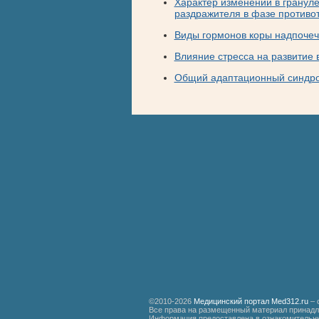
Характер изменений в грануле
раздражителя в фазе противо
Виды гормонов коры надпочеч
Влияние стресса на развитие 
Общий адаптационный синдр
©2010-2026
Медицинский портал Med312.ru
– 
Все права на размещенный материал принадл
Информация предоставлена в ознакомительны