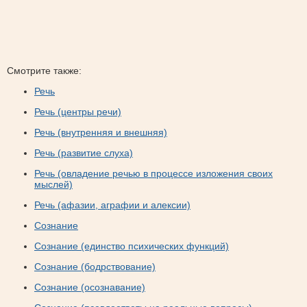
Смотрите также:
Речь
Речь (центры речи)
Речь (внутренняя и внешняя)
Речь (развитие слуха)
Речь (овладение речью в процессе изложения своих
мыслей)
Речь (афазии, аграфии и алексии)
Сознание
Сознание (единство психических функций)
Сознание (бодрствование)
Сознание (осознавание)