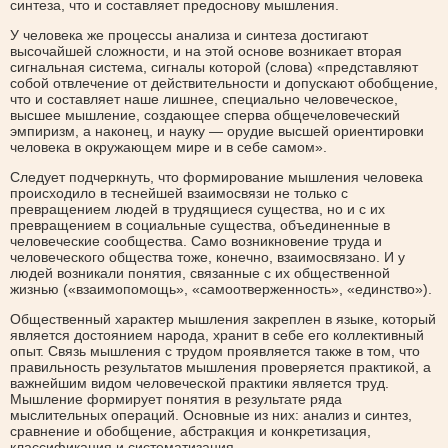
синтеза, что и составляет предоснову мышления.
У человека же процессы анализа и синтеза достигают
высочайшей сложности, и на этой основе возникает вторая
сигнальная система, сигналы которой (слова) «представляют
собой отвлечение от действительности и допускают обобщение,
что и составляет наше лишнее, специально человеческое,
высшее мышление, создающее сперва общечеловеческий
эмпиризм, а наконец, и науку — орудие высшей ориентировки
человека в окружающем мире и в себе самом».
Следует подчеркнуть, что формирование мышления человека
происходило в теснейшей взаимосвязи не только с
превращением людей в трудящиеся существа, но и с их
превращением в социальные существа, объединенные в
человеческие сообщества. Само возникновение труда и
человеческого общества тоже, конечно, взаимосвязано. И у
людей возникали понятия, связанные с их общественной
жизнью («взаимопомощь», «самоотверженность», «единство»).
Общественный характер мышления закреплен в языке, который
является достоянием народа, хранит в себе его коллективный
опыт. Связь мышления с трудом проявляется также в том, что
правильность результатов мышления проверяется практикой, а
важнейшим видом человеческой практики является труд.
Мышление формирует понятия в результате ряда
мыслительных операций. Основные из них: анализ и синтез,
сравнение и обобщение, абстракция и конкретизация,
классификация и систематизация.