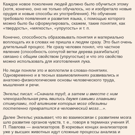
Каждое новое поколение людей должно было обучиться этому
(хотя, конечно, оно не только обучалось, но и изобретало новые
орудия и новые способы их употребления). Но обучение
требовало появления и развития языка, с помощью которого
можно было бы сформулировать, скажем, такие понятия, как
«твердость», «мягкость», «упругость» и т. п.
Конечно, способность образовывать понятия и материально
воплощать их в словах не пришла к людям сразу. Это был очень
длительный процесс. Не сразу человек понял, что частное
явление (способность согнутой ветки дерева разгибаться)
связано с общим свойством (упругостью) и что это свойство
можно использовать для изготовления лука.
Но люди поняли это и воплотили в словах-понятиях.
Одновременно и в тесных взаимовлияниях развивались и
анатомо-физиологические основы человеческого труда,
мышления и речи.
Энгельс писал:
«Сначала труд, а затем и вместе с ним
членораздельная речь явились двумя самыми главными
стимулами, под влиянием которых мозг обезьяны
постепенно превратился в человеческий мозг…».
Далее Энгельс указывает, что во взаимосвязи с развитием мозга
шло развитие органов чувств, т. е., говоря в терминах учения И.
П. Павлова — анализаторов. В корковых концах анализаторов
уже у высших животных идут сложные процессы анализа и