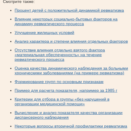
Смотрите также:
Процент детей с положительной динамикой ревматизма
Влияние некоторых социально-бытовых факторов на
динамику ревматического процесса
Улучшение жилищных условий
Анализ характера и степени влияния отдельных факторов
Отсутствие влияния отдельно взятого фактора
«материальная обеспеченность» на течение
ревматического процесса
Оценка качества динамического наблюдения за больными
хроническими заболеваниями (на примере ревматизма)
Формирование групп по основным признакам
Пример для расчета показателя, например за 1985 г
Критерии для отбора в группы «без нарушений в
организации медицинской помощи»
Вычисление и анализ показателя качества организации
диспансерного наблюдения
Некоторые вопросы вторичной профилактики ревматизма