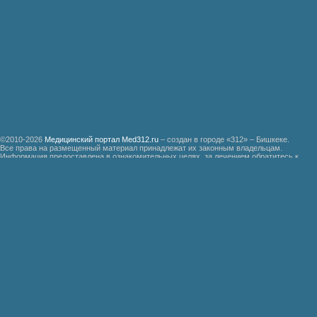
©2010-2026
Медицинский портал Med312.ru
– создан в городе «312» – Бишкеке.
Все права на размещенный материал принадлежат их законным владельцам.
Информация предоставлена в ознакомительных целях, за лечением обратитесь к
специалистам.
Мед312.ру
Организация медицинской помощи больным ревматизмом
Бронхиальная астма
Болезнь Дауна
Акушерство
Руководство по медицинской психологии
Функциональные системы организма доноров гипериммунной плазмы
Эндемическая зобная болезнь
Гипертоническая болезнь
Почечно-каменная болезнь
Неотложная хирургическая помощь при травмах
Руководство по патологической физиологии
× Close Panel