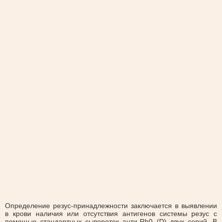
Определение резус-принадлежности заключается в выявлении
в крови наличия или отсутствия антигенов системы резус с
помощью стандартных сывороток анти-Rh0 (D) двух серий. В