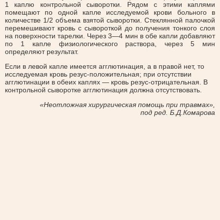
1 каплю контрольной сыворотки. Рядом с этими каплями
помещают по одной капле исследуемой крови больного в
количестве 1/2 объема взятой сыворотки. Стеклянной палочкой
перемешивают кровь с сывороткой до получения тонкого слоя
на поверхности тарелки. Через 3—4 мин в обе капли добавляют
по 1 капле физиологического раствора, через 5 мин
определяют результат.
Если в левой капле имеется агглютинация, а в правой нет, то
исследуемая кровь резус-положительная; при отсутствии
агглютинации в обеих каплях — кровь резус-отрицательная. В
контрольной сыворотке агглютинация должна отсутствовать.
«Неотложная хирургическая помощь при травмах»,
под ред. Б.Д.Комарова