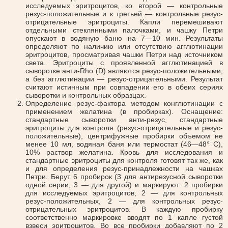
исследуемых эритроцитов, ко второй — контрольные
резус-положительные и к третьей — контрольные резус-
отрицательные эритроциты. Капли перемешивают
отдельными стеклянными палочками, и чашку Петри
опускают в водяную баню на 7—10 мин. Результаты
определяют по наличию или отсутствию агглютинации
эритроцитов, просматривая чашки Петри над источником
света. Эритроциты с проявленной агглютинацией в
сыворотке анти-Rho (D) являются резус-положительными,
а без агглютинации — резус-отрицательными. Результат
считают истинным при совпадении его в обеих сериях
сыворотки и контрольных образцах.
Определение резус-фактора методом конглютинации с
применением желатина (в пробирках). Оснащение:
стандартные сыворотки анти-резус, стандартные
эритроциты для контроля (резус-отрицательные и резус-
положительные), центрифужные пробирки объемом не
менее 10 мл, водяная баня или термостат (46—48° С),
10% раствор желатина. Кровь для исследования и
стандартные эритроциты для контроля готовят так же, как
и для определения резус-принадлежности на чашках
Петри. Берут 6 пробирок (3 для антирезусной сыворотки
одной серии, 3 — для другой) и маркируют: 2 пробирки
для исследуемых эритроцитов, 2 — для контрольных
резус-положительных, 2 — для контрольных резус-
отрицательных эритроцитов. В каждую пробирку
соответственно маркировке вводят по 1 капле густой
взвеси эритроцитов. Во все пробирки добавляют по 2