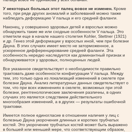
У некоторых больных этот палец вовсе не изменен.
Кроме
того, при ряде других аномалий и заболеваний можно также
наблюдать деформацию V пальца и его средней фаланги.
Наконец, у совершенно здоровых детей и взрослых можно
обнаружить такие же или сходные особенности V пальца. Это
отметили еще в начале нашего столетия Kohler, Stettner (1921)
и др. Генез этой деформации у взрослых иной, чем при болезни
Дауна. В этих случаях имеет место не заторможенное, а
ускоренное дифференцирование средней фаланги. Эта
особенность нередко наследуется как доминантный признак и
обнаруживается у здоровых, полноценных людей.
Все указанное свидетельствует о необходимости правильно
трактовать даже особенности конфигурации V пальца. Между
тем, это только одна из локализаций изменений в скелете при
болезни Дауна. Анализ литературных данных свидетельствует о
том, что при всех изменениях в скелете, возможных при этой
болезни, рентгенологические заключения различны, в одних
случаях это является следствием действительного
многообразия изменений, а в других — результаты ошибочной
трактовки.
Имеется полное единогласие в отношении наличия у лиц с
болезнью Дауна укорочения длинных и коротких трубчатых
костей. Это укорочение трубчатых костей может быть выражено
в большей или меньшей мере, что соответствующим образом,