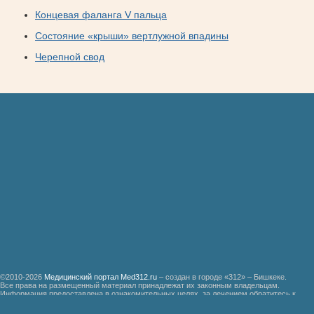
Концевая фаланга V пальца
Состояние «крыши» вертлужной впадины
Черепной свод
©2010-2026
Медицинский портал Med312.ru
– создан в городе «312» – Бишкеке.
Все права на размещенный материал принадлежат их законным владельцам.
Информация предоставлена в ознакомительных целях, за лечением обратитесь к
специалистам.
Мед312.ру