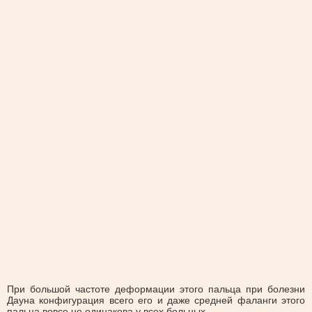
При большой частоте деформации этого пальца при болезни
Дауна конфигурация всего его и даже средней фаланги этого
пальца вовсе не одинакова у всех больных.