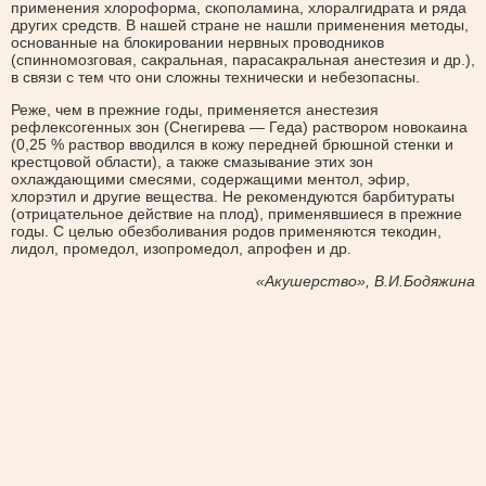
применения хлороформа, скополамина, хлоралгидрата и ряда
других средств. В нашей стране не нашли применения методы,
основанные на блокировании нервных проводников
(спинномозговая, сакральная, парасакральная анестезия и др.),
в связи с тем что они сложны технически и небезопасны.
Реже, чем в прежние годы, применяется анестезия
рефлексогенных зон (Снегирева — Геда) раствором новокаина
(0,25 % раствор вводился в кожу передней брюшной стенки и
крестцовой области), а также смазывание этих зон
охлаждающими смесями, содержащими ментол, эфир,
хлорэтил и другие вещества. Не рекомендуются барбитураты
(отрицательное действие на плод), применявшиеся в прежние
годы. С целью обезболивания родов применяются текодин,
лидол, промедол, изопромедол, апрофен и др.
«Акушерство», В.И.Бодяжина