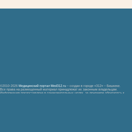
©2010-2026
Медицинский портал Med312.ru
– создан в городе «312» – Бишкеке.
Все права на размещенный материал принадлежат их законным владельцам.
Информация предоставлена в ознакомительных целях, за лечением обратитесь к
специалистам.
Мед312.ру
Организация медицинской помощи больным ревматизмом
Бронхиальная астма
Болезнь Дауна
Акушерство
Руководство по медицинской психологии
Функциональные системы организма доноров гипериммунной плазмы