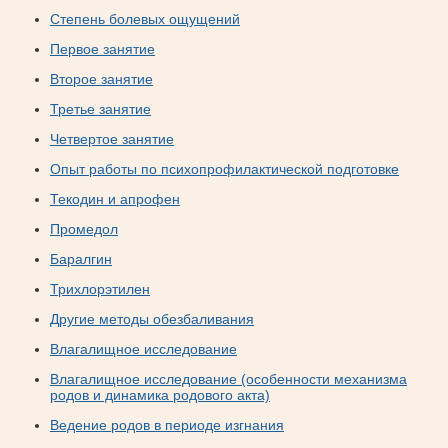
Степень болевых ощущений
Первое занятие
Второе занятие
Третье занятие
Четвертое занятие
Опыт работы по психопрофилактической подготовке
Текодин и апрофен
Промедол
Баралгин
Трихлорэтилен
Другие методы обезбаливания
Влагалищное исследование
Влагалищное исследование (особенности механизма
родов и динамика родового акта)
Ведение родов в периоде изгнания