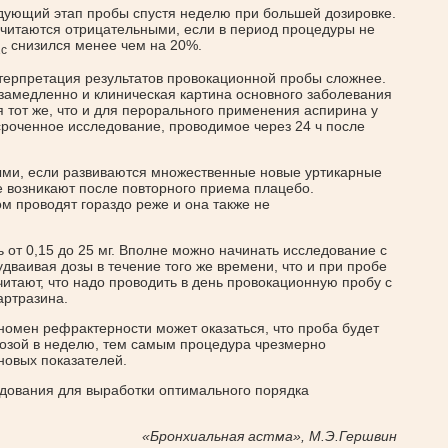
дующий этап пробы спустя неделю при большей дозировке.
читаются отрицательными, если в период процедуры не
снизился менее чем на 20%.
c
терпретация результатов провокационной пробы сложнее.
замедленно и клиническая картина основного заболевания
 тот же, что и для перорального применения аспирина у
сроченное исследование, проводимое через 24 ч после
ыми, если развиваются множественные новые уртикарные
е возникают после повторного приема плацебо.
м проводят гораздо реже и она также не
от 0,15 до 25 мг. Вполне можно начинать исследование с
удваивая дозы в течение того же времени, что и при пробе
итают, что надо проводить в день провокационную пробу с
артразина.
омен рефрактерности может оказаться, что проба будет
дозой в неделю, тем самым процедура чрезмерно
новых показателей.
ования для выработки оптимального порядка
«Бронхиальная астма», М.Э.Гершвин