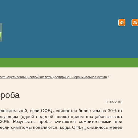
сть ацетилсалициловой кислоты (аспирина) и бронхиальная астма
/
проба
03.05.2010
оложительной, если ОФВ
снижается более чем на 30% от
1c
ледующем (одной неделей позже) прием плацебовызывает
0%. Результаты пробы считаются сомнительными при
если симптомы появляются, когда ОФВ
снизилось менее
1c