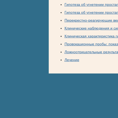
Гипотеза об угнетении проста
Гипотеза об угнетении проста
Перекрестно-реагирующие ве
Клинические наблюдения и с
Клиническая характеристика г
Провокационные пробы: показ
Ложноотрицательные результ
Лечение