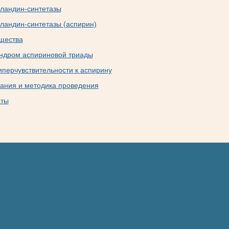
гландин-синтетазы
гландин-синтетазы (аспирин)
щества
индром аспириновой триады
иперчувствительности к аспирину
ания и методика проведения
аты