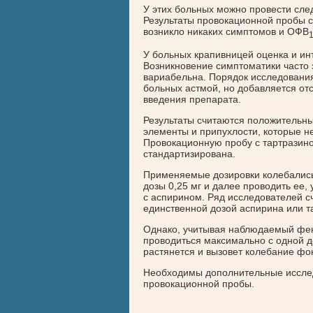
У этих больных можно провести сле
Результаты провокационной пробы с
возникло никаких симптомов и ОФВ
1
У больных крапивницей оценка и ин
Возникновение симптоматики часто 
вариабельна. Порядок исследования
больных астмой, но добавляется от
введения препарата.
Результаты считаются положительн
элементы и припухлости, которые н
Провокационную пробу с тартразино
стандартизирована.
Применяемые дозировки колебались 
дозы 0,25 мг и далее проводить ее, 
с аспирином. Ряд исследователей сч
единственной дозой аспирина или т
Однако, учитывая наблюдаемый фен
проводиться максимально с одной 
растянется и вызовет колебание фо
Необходимы дополнительные исслед
провокационной пробы.