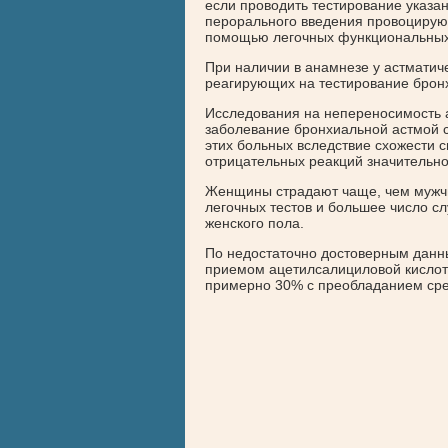
если проводить тестирование указа
перорального введения провоцирую
помощью легочных функциональных 
При наличии в анамнезе у астматич
реагирующих на тестирование бронх
Исследования на непереносимость а
заболевание бронхиальной астмой с
этих больных вследствие схожести 
отрицательных реакций значительно
Женщины страдают чаще, чем мужчи
легочных тестов и большее число с
женского пола.
По недостаточно достоверным данны
приемом ацетилсалициловой кислот
примерно 30% с преобладанием сре