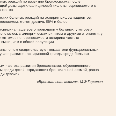
нных реакций по развитию бронхоспазма после
щей дозы ацетилсалициловой кислоты, оцениваемого с
тестов.
еских больных реакций на аспирин цифра пациентов,
оспазмом, может достичь 85% и более.
спирина чаще всего проводили у больных, у которых
очеталось с аллергическим ринитом и другими атопиями, у
симптомов непереносимости аспирина частота
 выше, чем в общей популяции.
ны, о чем свидетельствуют показатели функциональных
лучаев развития аспириновой триады среди больных
м, частота развития бронхоспазма, обусловленного
ы среди детей, страдающих бронхиальной астмой, равна
ди девочек.
«Бронхиальная астма», М.Э.Гершвин