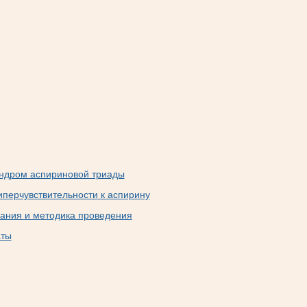
индром аспириновой триады
иперчувствительности к аспирину
ания и методика проведения
аты