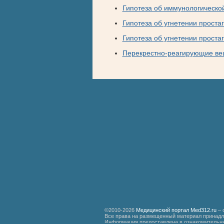
Гипотеза об иммунологическо
Гипотеза об угнетении проста
Гипотеза об угнетении проста
Перекрестно-реагирующие ве
©2010-2026
Медицинский портал Med312.ru
– 
Все права на размещенный материал принадл
Информация предоставлена в ознакомительны