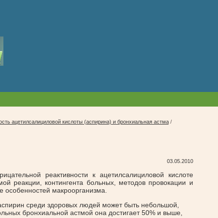
сть ацетилсалициловой кислоты (аспирина) и бронхиальная астма
/
03.05.2010
трицательной реактивности к ацетилсалициловой кислоте
емой реакции, контингента больных, методов провокации и
же особенностей макроорганизма.
аспирин среди здоровых людей может быть небольшой,
больных бронхиальной астмой она достигает 50% и выше,