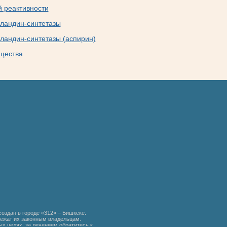
й реактивности
гландин-синтетазы
гландин-синтетазы (аспирин)
щества
создан в городе «312» – Бишкеке.
ежат их законным владельцам.
х целях, за лечением обратитесь к