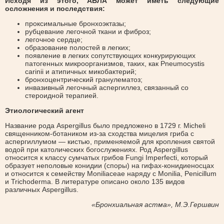
Исходя из этого, АБЛА может иметь следующие
осложнения и последствия:
проксимальные бронхоэктазы;
рубцевание легочной ткани и фиброз;
легочное сердце;
образование полостей в легких;
появление в легких сопутствующих конкурирующих
патогенных микроорганизмов, таких, как Pneumocystis
carinii и атипичных микобактерий;
бронхоцентрический гранулематоз;
инвазивный легочный аспергиллез, связанный со
стероидной терапией.
Этиологический агент
Название рода Aspergillus было предложено в 1729 г. Micheli
священником-ботаником из-за сходства мицелия гриба с
аспергиллумом — кистью, применяемой для кропления святой
водой при католических богослужениях. Род Aspergillus
относится к классу сумчатых грибов Fungi Imperfecti, который
образует неполовые конидии (споры) на гифах-конидиеносцах
и относится к семейству Moniliaceae наряду с Моnilia, Penicillum
и Trichoderma. В литературе описано около 135 видов
различных Aspergillus.
«Бронхиальная астма», М.Э.Гершвин