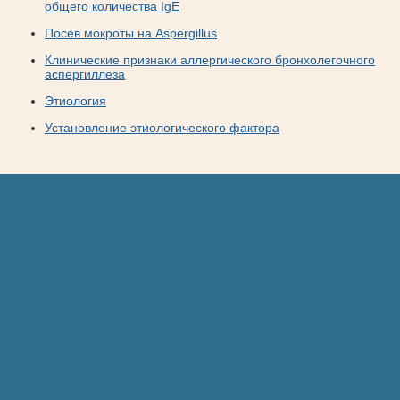
общего количества IgE
Посев мокроты на Aspergillus
Клинические признаки аллергического бронхолегочного
аспергиллеза
Этиология
Установление этиологического фактора