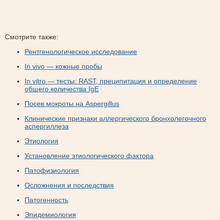
Смотрите также:
Рентгенологическое исследование
In vivo — кожные пробы
In vitro — тесты: RAST, преципитация и определение
общего количества IgE
Посев мокроты на Aspergillus
Клинические признаки аллергического бронхолегочного
аспергиллеза
Этиология
Установление этиологического фактора
Патофизиология
Осложнения и последствия
Патогенность
Эпидемиология