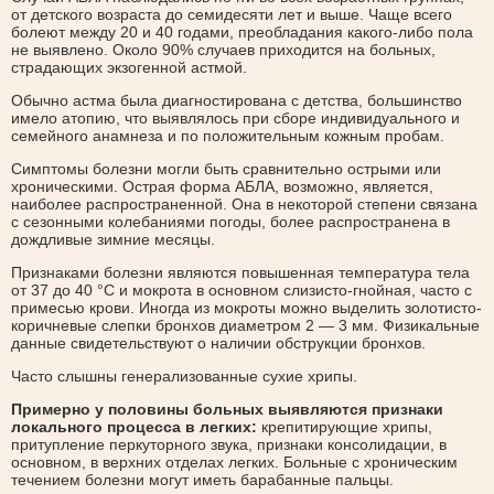
от детского возраста до семидесяти лет и выше. Чаще всего
болеют между 20 и 40 годами, преобладания какого-либо пола
не выявлено. Около 90% случаев приходится на больных,
страдающих экзогенной астмой.
Обычно астма была диагностирована с детства, большинство
имело атопию, что выявлялось при сборе индивидуального и
семейного анамнеза и по положительным кожным пробам.
Симптомы болезни могли быть сравнительно острыми или
хроническими. Острая форма АБЛА, возможно, является,
наиболее распространенной. Она в некоторой степени связана
с сезонными колебаниями погоды, более распространена в
дождливые зимние месяцы.
Признаками болезни являются повышенная температура тела
от 37 до 40 °С и мокрота в основном слизисто-гнойная, часто с
примесью крови. Иногда из мокроты можно выделить золотисто-
коричневые слепки бронхов диаметром 2 — 3 мм. Физикальные
данные свидетельствуют о наличии обструкции бронхов.
Часто слышны генерализованные сухие хрипы.
Примерно у половины больных выявляются признаки
локального процесса в легких:
крепитирующие хрипы,
притупление перкуторного звука, признаки консолидации, в
основном, в верхних отделах легких. Больные с хроническим
течением болезни могут иметь барабанные пальцы.