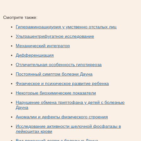
Смотрите также:
Гипераминоацидурия у умственно отсталых лиц
Ультрацентрифугатное исследование
Механический интегратор
Дифференциация
Отличительная особенность гипотиреоза
Постоянный симптом болезни Дауна
Физическое и психическое развитие ребенка
Некоторые биохимические показатели
Нарушение обмена триптофана у детей с болезнью
Дауна
Аномалии и дефекты физического строения
Исследование активности щелочной фосфатазы в
лейкоцитах крови
Вид присущий детям с болезнью Дауна