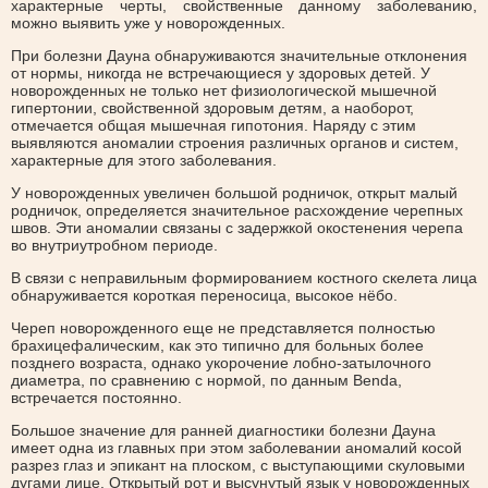
характерные черты, свойственные данному заболеванию,
можно выявить уже у новорожденных.
При болезни Дауна обнаруживаются значительные отклонения
от нормы, никогда не встречающиеся у здоровых детей. У
новорожденных не только нет физиологической мышечной
гипертонии, свойственной здоровым детям, а наоборот,
отмечается общая мышечная гипотония. Наряду с этим
выявляются аномалии строения различных органов и систем,
характерные для этого заболевания.
У новорожденных увеличен большой родничок, открыт малый
родничок, определяется значительное расхождение черепных
швов. Эти аномалии связаны с задержкой окостенения черепа
во внутриутробном периоде.
В связи с неправильным формированием костного скелета лица
обнаруживается короткая переносица, высокое нёбо.
Череп новорожденного еще не представляется полностью
брахицефалическим, как это типично для больных более
позднего возраста, однако укорочение лобно-затылочного
диаметра, по сравнению с нормой, по данным Benda,
встречается постоянно.
Большое значение для ранней диагностики болезни Дауна
имеет одна из главных при этом заболевании аномалий косой
разрез глаз и эпикант на плоском, с выступающими скуловыми
дугами лице. Открытый рот и высунутый язык у новорожденных