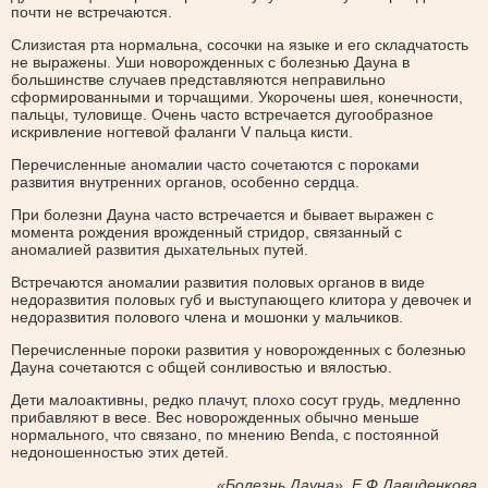
почти не встречаются.
Слизистая рта нормальна, сосочки на языке и его складчатость
не выражены. Уши новорожденных с болезнью Дауна в
большинстве случаев представляются неправильно
сформированными и торчащими. Укорочены шея, конечности,
пальцы, туловище. Очень часто встречается дугообразное
искривление ногтевой фаланги V пальца кисти.
Перечисленные аномалии часто сочетаются с пороками
развития внутренних органов, особенно сердца.
При болезни Дауна часто встречается и бывает выражен с
момента рождения врожденный стридор, связанный с
аномалией развития дыхательных путей.
Встречаются аномалии развития половых органов в виде
недоразвития половых губ и выступающего клитора у девочек и
недоразвития полового члена и мошонки у мальчиков.
Перечисленные пороки развития у новорожденных с болезнью
Дауна сочетаются с общей сонливостью и вялостью.
Дети малоактивны, редко плачут, плохо сосут грудь, медленно
прибавляют в весе. Вес новорожденных обычно меньше
нормального, что связано, по мнению Benda, с постоянной
недоношенностью этих детей.
«Болезнь Дауна», Е.Ф.Давиденкова