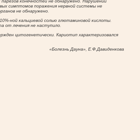
 парезов конечностей не обнаружено. Нарушений
овых симптомов поражения нервной системы не
рганов не обнаружено.
 10%-ной кальциевой солью глютаминовой кислоты.
а от лечения не наступило.
ержден цитогенетически. Кариотип характеризовался
«Болезнь Дауна», Е.Ф.Давиденкова