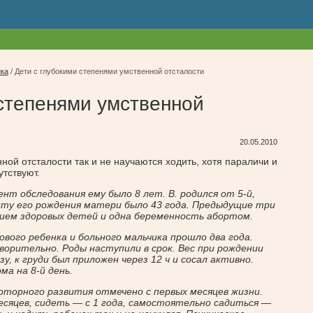
ика
/
Дети с глубокими степенями умственной отсталости
 степенями умственной
20.05.2010
ной отсталости так и не научаются ходить, хотя параличи и
утствуют.
мент обследования ему было 8 лет. В. родился от 5-й,
нту его рождения матери было 43 года. Предыдущие три
ием здоровых детей и одна беременность абортом.
вого ребенка и больного мальчика прошло два года.
орительно. Роды наступили в срок. Вес при рождении
зу, к груди был приложен через 12 ч и сосал активно.
ма на 8-й день.
торного развития отмечено с первых месяцев жизни.
есяцев, сидеть — с 1 года, самостоятельно садиться —