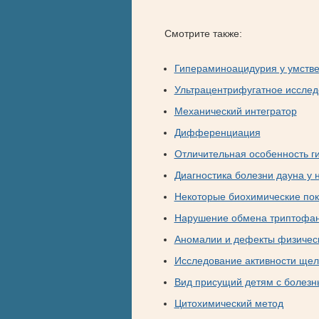
Смотрите также:
Гипераминоацидурия у умстве
Ультрацентрифугатное иссле
Механический интегратор
Дифференциация
Отличительная особенность г
Диагностика болезни дауна у
Некоторые биохимические пок
Нарушение обмена триптофана
Аномалии и дефекты физическ
Исследование активности щел
Вид присущий детям с болезн
Цитохимический метод