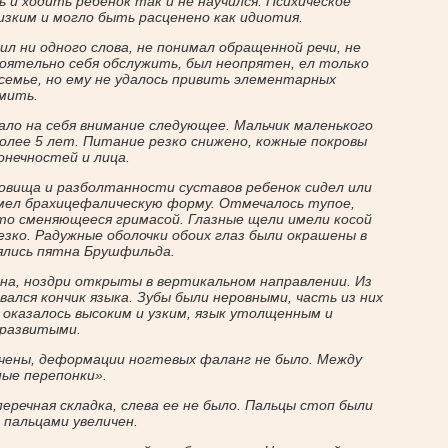
 и ходить ребенок так и не научился. Психическое
изким и могло быть расценено как идиотия.
ил ни одного слова, не понимал обращенной речи, не
оятельно себя обслужить, был неопрятен, ел только
 семье, но ему не удалось привить элементарных
рмить.
ало на себя внимание следующее. Мальчик маленького
более 5 лет. Питание резко снижено, кожные покровы
онечностей и лица.
овища и разболтанности суставов ребенок сидел или
имел брахицефалическую форму. Отмечалось тупое,
то сменяющееся гримасой. Глазные щели имели косой
езко. Радужные оболочки обоих глаз были окрашены в
ялись пятна Брушфильда.
на, ноздри открыты в вертикальном направлении. Из
лся кончик языка. Зубы были неровными, часть из них
 оказалось высоким и узким, язык утолщенным и
оразвитыми.
очены, деформации ногтевых фаланг не было. Между
ые перепонки».
еречная складка, слева ее не было. Пальцы стоп были
I пальцами увеличен.