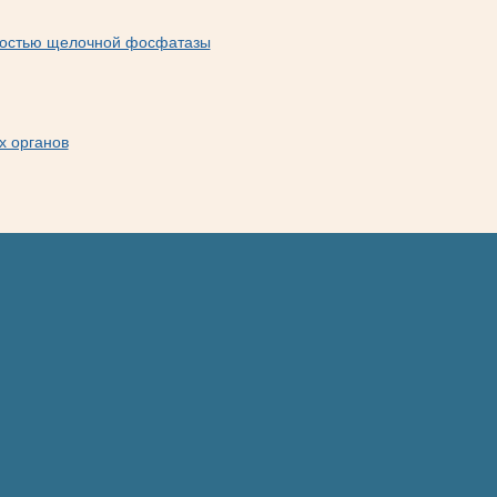
ностью щелочной фосфатазы
х органов