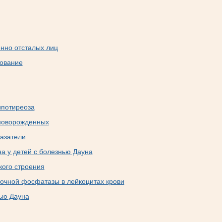
нно отсталых лиц
дование
ипотиреоза
 новорожденных
азатели
 у детей с болезнью Дауна
ого строения
очной фосфатазы в лейкоцитах крови
ью Дауна