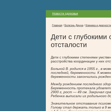
Новости здоровья
Главная
/
Болезнь Дауна
/
Клиника и диагност
Дети с глубокими
отсталости
Дети с глубокими степенями умствен
расстройства координации у них отс
Больной В. родился в 1955 г., в мо
последней, беременности. К моме
беременности закончились рожден
Между рождением последнего здоро
Беременность протекала удовлетв
2900 г, рост — 49 см. Закричал сра
Ребенка выписали из родильного до
Значительное отставание психомо
Голову стал держать только в 9 м