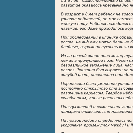
с 1,5 лет. Самостоятельно стоять
развитие оказалось чрезвычайно н
В возрасте 8 лет ребенок не говор
узнавал родителей, не мог самост
жидкую пищу. Ребенок находился в
навыков, его даже приходилось ко
При обследовании в клинике обращ
роста, на вид ему можно дать не 
бледные, выражена сухость кожи к
Из-за резкой гипотонии мышц тул
лежал в причудливой позе. Череп 
безразличное выражение лица, час
разрез. Эпикант был выражен не р
голубой цвет, отчетливо определ
Переносица была умеренно уплоще
постоянно открытого рта высовыва
разрушена кариесом. Твердое нёбо
складчатым, ушные раковины нед
Пальцы кистей и сами кисти укор
пальцами отмечались «плавательн
На правой ладони определялась поп
укорочены, промежуток между I и I