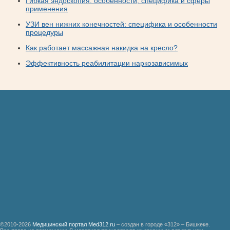
Гибкая эндоскопия: особенности, специфика и сферы
применения
УЗИ вен нижних конечностей: специфика и особенности
процедуры
Как работает массажная накидка на кресло?
Эффективность реабилитации наркозависимых
©2010-2026
Медицинский портал Med312.ru
– создан в городе «312» – Бишкеке.