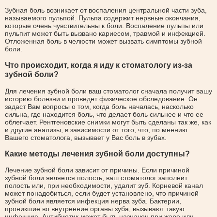
Зубная боль возникает от воспаления центральной части зуба,
называемого пульпой. Пульпа содержит нервные окончания,
которые очень чувствительны к боли. Воспаление пульпы или
пульпит может быть вызвано кариесом, травмой и инфекцией.
Отложенная боль в челюсти может вызвать симптомы зубной
боли.
Что происходит, когда я иду к стоматологу из-за
зубной боли?
Для лечения зубной боли ваш стоматолог сначала получит вашу
историю болезни и проведет физическое обследование. Он
задаст Вам вопросы о том, когда боль началась, насколько
сильна, где находится боль, что делает боль сильнее и что ее
облегчает. Рентгеновские снимки могут быть сделаны так же, как
и другие анализы, в зависимости от того, что, по мнению
Вашего стоматолога, вызывает у Вас боль в зубах.
Какие методы лечения зубной боли доступны?
Лечение зубной боли зависит от причины. Если причиной
зубной боли является полость, ваш стоматолог заполнит
полость или, при необходимости, удалит зуб. Корневой канал
может понадобиться, если будет установлено, что причиной
зубной боли является инфекция нерва зуба. Бактерии,
проникшие во внутренние органы зуба, вызывают такую
инфекцию. Антибиотик может быть назначен при жаре или