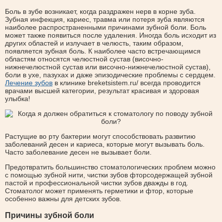
Боль в зубе возникает, когда раздражен нерв в корне зуба.
Зубная инфекция, кариес, травма или потеря зуба являются
наиболее распространенными причинами зубной боли. Боль
может также появиться после удаления. Иногда боль исходит из
других областей и излучает в челюсть, таким образом,
появляется зубная боль. К наиболее часто встречающимся
областям относятся челюстной сустав (височно-
нижнечелюстной сустав или височно-нижнечелюстной сустав),
боли в ухе, пазухах и даже эпизодические проблемы с сердцем.
Лечение зубов
в клинике breketsistem.ru/ всегда проводится
врачами высшей категории, результат красивая и здоровая
улыбка!
Растущие во рту бактерии могут способствовать развитию
заболеваний десен и кариеса, которые могут вызывать боль.
Часто заболевание десен не вызывает боли.
Предотвратить большинство стоматологических проблем можно
с помощью зубной нити, чистки зубов фторсодержащей зубной
пастой и профессиональной чистки зубов дважды в год.
Стоматолог может применять герметики и фтор, которые
особенно важны для детских зубов.
Причины зубной боли