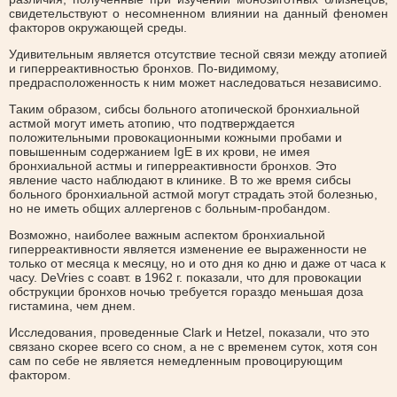
свидетельствуют о несомненном влиянии на данный феномен
факторов окружающей среды.
Удивительным является отсутствие тесной связи между атопией
и гиперреактивностью бронхов. По-видимому,
предрасположенность к ним может наследоваться независимо.
Таким образом, сибсы больного атопической бронхиальной
астмой могут иметь атопию, что подтверждается
положительными провокационными кожными пробами и
повышенным содержанием IgE в их крови, не имея
бронхиальной астмы и гиперреактивности бронхов. Это
явление часто наблюдают в клинике. В то же время сибсы
больного бронхиальной астмой могут страдать этой болезнью,
но не иметь общих аллергенов с больным-пробандом.
Возможно, наиболее важным аспектом бронхиальной
гиперреактивности является изменение ее выраженности не
только от месяца к месяцу, но и ото дня ко дню и даже от часа к
часу. DeVries с соавт. в 1962 г. показали, что для провокации
обструкции бронхов ночью требуется гораздо меньшая доза
гистамина, чем днем.
Исследования, проведенные Clark и Hetzel, показали, что это
связано скорее всего со сном, а не с временем суток, хотя сон
сам по себе не является немедленным провоцирующим
фактором.