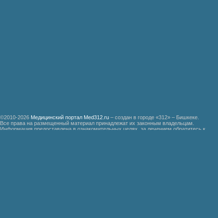
©2010-2026
Медицинский портал Med312.ru
– создан в городе «312» – Бишкеке.
Все права на размещенный материал принадлежат их законным владельцам.
Информация предоставлена в ознакомительных целях, за лечением обратитесь к
специалистам.
Мед312.ру
Организация медицинской помощи больным ревматизмом
Бронхиальная астма
Болезнь Дауна
Акушерство
Руководство по медицинской психологии
Функциональные системы организма доноров гипериммунной плазмы
Эндемическая зобная болезнь
Гипертоническая болезнь
Почечно-каменная болезнь
Неотложная хирургическая помощь при травмах