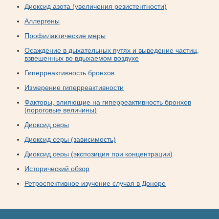
Диоксид азота (увеличения резистентности)
Аллергены
Профилактические меры
Осаждение в дыхательных путях и выведение частиц,
взвешенных во вдыхаемом воздухе
Гиперреактивность бронхов
Измерение гиперреактивности
Факторы, влияющие на гиперреактивность бронхов
(пороговые величины)
Диоксид серы
Диоксид серы (зависимость)
Диоксид серы (экспозиция при концентрации)
Исторический обзор
Ретроспективное изучение случая в Доноре