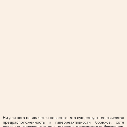
Ни для кого не является новостью, что существует генетическая
предрасположенность к гиперреактивности бронхов, хотя
различия, полученные при изучении монозиготных близнецов,