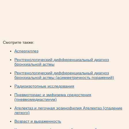
Смотрите также:
Аспергиллез
Рентгенологический дифференциальный диагноз
бронхиальной астмы
Рентгенологический дифференциальный диагноз
бронхиальной астмы (асимметричность поражений)
Радиоизотопные исследования
Пневмоторакс и эмфизема средостения
(пневмомедиастинум)
Ателектаз и легочная эозинофилия Ателектаз (спадение
легкого)
Возраст и выраженность