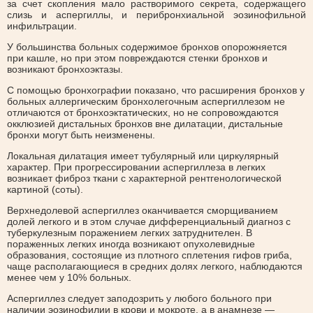
за счет скопления мало растворимого секрета, содержащего
слизь и аспергиллы, и перибронхиальной эозинофильной
инфильтрации.
У большинства больных содержимое бронхов опорожняется
при кашле, но при этом повреждаются стенки бронхов и
возникают бронхоэктазы.
С помощью бронхографии показано, что расширения бронхов у
больных аллергическим бронхолегочным аспергиллезом не
отличаются от бронхоэктатических, но не сопровождаются
окклюзией дистальных бронхов вне дилатации, дистальные
бронхи могут быть неизменены.
Локальная дилатация имеет тубулярный или циркулярный
характер. При прогрессировании аспергиллеза в легких
возникает фиброз ткани с характерной рентгенологической
картиной (соты).
Верхнедолевой аспергиллез оканчивается сморщиванием
долей легкого и в этом случае дифференциальный диагноз с
туберкулезным поражением легких затруднителен. В
пораженных легких иногда возникают опухолевидные
образования, состоящие из плотного сплетения гифов гриба,
чаще располагающиеся в средних долях легкого, наблюдаются
менее чем у 10% больных.
Аспергиллез следует заподозрить у любого больного при
наличии эозинофилии в крови и мокроте, а в анамнезе —